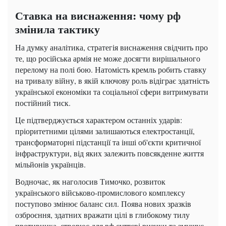
Ставка на виснаження: чому рф
змінила тактику
На думку аналітика, стратегія виснаження свідчить про
те, що російська армія не може досягти вирішального
перелому на полі бою. Натомість кремль робить ставку
на тривалу війну, в якій ключову роль відіграє здатність
української економіки та соціальної сфери витримувати
постійний тиск.
Це підтверджується характером останніх ударів:
пріоритетними цілями залишаються електростанції,
трансформаторні підстанції та інші об'єкти критичної
інфраструктури, від яких залежить повсякденне життя
мільйонів українців.
Водночас, як наголосив Тимочко, розвиток
українського військово-промислового комплексу
поступово змінює баланс сил. Поява нових зразків
озброєння, здатних вражати цілі в глибокому тилу
противника, створює для рф суттєві ризики та змушує