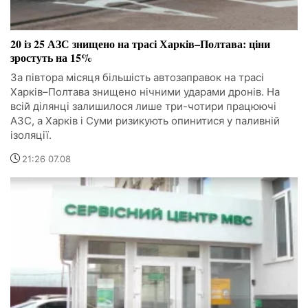
20 із 25 АЗС знищено на трасі Харків–Полтава: ціни
зростуть на 15%
За півтора місяця більшість автозаправок на трасі
Харків–Полтава знищено нічними ударами дронів. На
всій ділянці залишилося лише три-чотири працюючі
АЗС, а Харків і Суми ризикують опинитися у паливній
ізоляції.
21:26 07.08