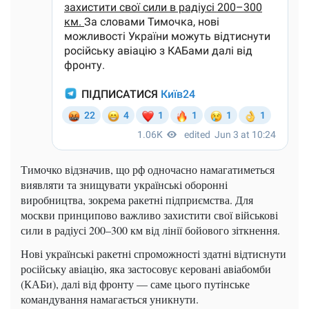
Тимочко відзначив, що рф одночасно намагатиметься
виявляти та знищувати українські оборонні
виробництва, зокрема ракетні підприємства. Для
москви принципово важливо захистити свої військові
сили в радіусі 200–300 км від лінії бойового зіткнення.
Нові українські ракетні спроможності здатні відтиснути
російську авіацію, яка застосовує керовані авіабомби
(КАБи), далі від фронту — саме цього путінське
командування намагається уникнути.