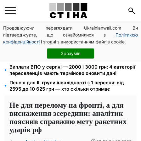
Продовжуючи переглядати Ukrainianwall.com Ви
172 940 грн захистять житло від арешту за
підтверджуєте, що ознайомилися з
Політикою
комуналку: з жовтня поріг — 432 тисячі
конфіденційності
і згодні з використанням файлів cookie.
Новий знак на центральній вулиці: водіям
вантажівок заборонили зупинку — штраф до 680
Зрозумів
грн
Виплати ВПО у серпні — 2000 і 3000 грн: 4 категорії
переселенців мають терміново оновити дані
Пенсія для III групи інвалідності з 1 вересня: від
2595 до 10 625 грн — хто скільки отримає
Не для перелому на фронті, а для
виснаження зсередини: аналітик
пояснив справжню мету ракетних
ударів рф