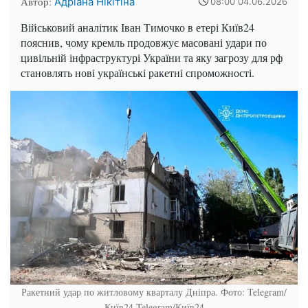
Автор:
Адріана Нікітіна
08:00 04.06.2026
Військовий аналітик Іван Тимочко в етері Київ24
пояснив, чому кремль продовжує масовані удари по
цивільній інфраструктурі України та яку загрозу для рф
становлять нові українські ракетні спроможності.
Ракетний удар по житловому кварталу Дніпра. Фото: Telegram/
Київ24
Telegram/Київ24