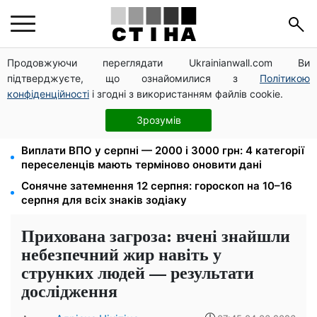
Продовжуючи переглядати Ukrainianwall.com Ви
10 заявок — і МСЦ МВС приїде у громаду: обмін
підтверджуєте, що ознайомилися з
Політикою
прав, реєстрація авто та міжнародне посвідчення
конфіденційності
і згодні з використанням файлів cookie.
Мавіки, зарядні станції та апарати для реанімації:
Християнський корпус передав вантаж на
Зрозумів
Запорізький та Покровський напрямки
Виплати ВПО у серпні — 2000 і 3000 грн: 4 категорії
переселенців мають терміново оновити дані
Сонячне затемнення 12 серпня: гороскоп на 10–16
серпня для всіх знаків зодіаку
Прихована загроза: вчені знайшли
небезпечний жир навіть у
струнких людей — результати
дослідження