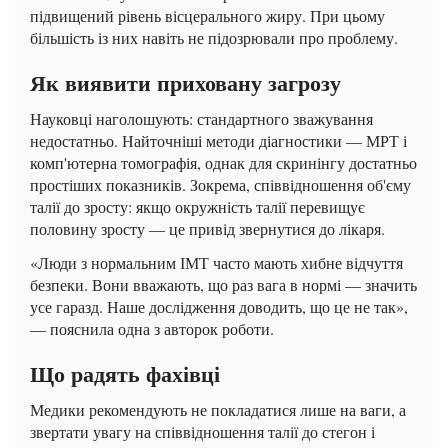
підвищений рівень вісцерального жиру. При цьому
більшість із них навіть не підозрювали про проблему.
Як виявити приховану загрозу
Науковці наголошують: стандартного зважування
недостатньо. Найточніші методи діагностики — МРТ і
комп'ютерна томографія, однак для скринінгу достатньо
простіших показників. Зокрема, співвідношення об'єму
талії до зросту: якщо окружність талії перевищує
половину зросту — це привід звернутися до лікаря.
«Люди з нормальним ІМТ часто мають хибне відчуття
безпеки. Вони вважають, що раз вага в нормі — значить
усе гаразд. Наше дослідження доводить, що це не так»,
— пояснила одна з авторок роботи.
Що радять фахівці
Медики рекомендують не покладатися лише на ваги, а
звертати увагу на співвідношення талії до стегон і