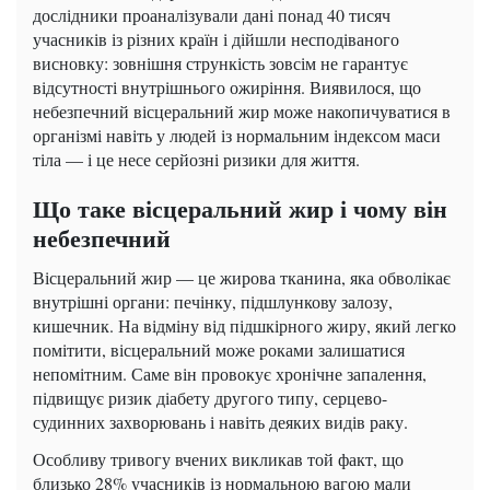
дослідники проаналізували дані понад 40 тисяч
учасників із різних країн і дійшли несподіваного
висновку: зовнішня стрункість зовсім не гарантує
відсутності внутрішнього ожиріння. Виявилося, що
небезпечний вісцеральний жир може накопичуватися в
організмі навіть у людей із нормальним індексом маси
тіла — і це несе серйозні ризики для життя.
Що таке вісцеральний жир і чому він
небезпечний
Вісцеральний жир — це жирова тканина, яка обволікає
внутрішні органи: печінку, підшлункову залозу,
кишечник. На відміну від підшкірного жиру, який легко
помітити, вісцеральний може роками залишатися
непомітним. Саме він провокує хронічне запалення,
підвищує ризик діабету другого типу, серцево-
судинних захворювань і навіть деяких видів раку.
Особливу тривогу вчених викликав той факт, що
близько 28% учасників із нормальною вагою мали