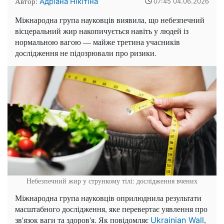
Автор:
Адріана Нікітіна
07:45 04.06.2026
Міжнародна група науковців виявила, що небезпечний
вісцеральний жир накопичується навіть у людей із
нормальною вагою — майже третина учасників
дослідження не підозрювали про ризики.
Небезпечний жир у стрункому тілі: дослідження вчених
Міжнародна група науковців оприлюднила результати
масштабного дослідження, яке перевертає уявлення про
зв'язок ваги та здоров'я. Як повідомляє
,
Ukrainian Wall