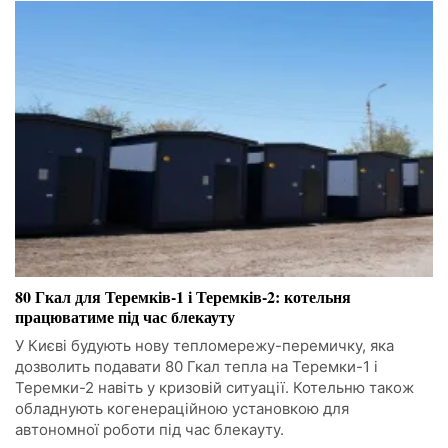
80 Гкал для Теремків-1 і Теремків-2: котельня
працюватиме під час блекауту
У Києві будують нову тепломережу-перемичку, яка
дозволить подавати 80 Гкал тепла на Теремки-1 і
Теремки-2 навіть у кризовій ситуації. Котельню також
обладнують когенераційною установкою для
автономної роботи під час блекауту.