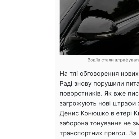
Водіїв стали штрафувати
На тлі обговорення нових
Раді знову порушили пит
поворотників. Як вже пи
загрожують нові штрафи 
Денис Конюшко в етері Ки
заборона тонування не з
транспортних пригод. За 