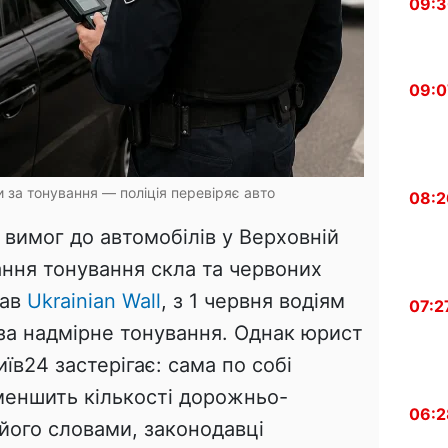
09:
09:0
 за тонування — поліція перевіряє авто
08:2
 вимог до автомобілів у Верховній
ання тонування скла та червоних
сав
Ukrainian Wall
, з 1 червня водіям
07:2
за надмірне тонування. Однак юрист
їв24 застерігає: сама по собі
меншить кількості дорожньо-
06:2
його словами, законодавці