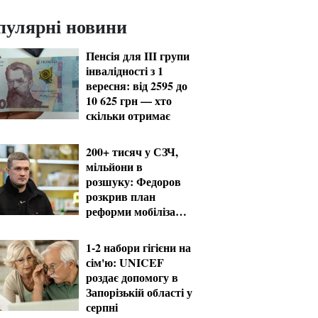
пулярні новини
Пенсія для III групи
інвалідності з 1
вересня: від 2595 до
10 625 грн — хто
скільки отримає
200+ тисяч у СЗЧ,
мільйони в
розшуку: Федоров
розкрив план
реформи мобілізації
та ТЦК
1-2 набори гігієни на
сім'ю: UNICEF
роздає допомогу в
Запорізькій області у
серпні