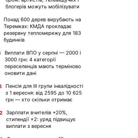
блогерів можуть мобілізувати
Понад 600 дерев вирубають на
Теремках: КМДА прокладає
резервну тепломережу для 183
будинків
Виплати ВПО у серпні — 2000 і
8
3000 грн: 4 категорії
переселенців мають терміново
оновити дані
Пенсія для III групи інвалідності
6
з 1 вересня: від 2595 до 10 625
грн — хто скільки отримає
Зарплати вчителів +20%,
2
стипендії ×2: уряд підвищує
виплати з вересня