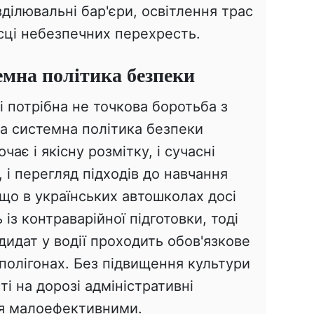
зділювальні бар'єри, освітлення трас
ісці небезпечних перехресть.
емна політика безпеки
і потрібна не точкова боротьба з
а системна політика безпеки
ає і якісну розмітку, і сучасні
 і перегляд підходів до навчання
 що в українських автошколах досі
із контраварійної підготовки, тоді
дидат у водії проходить обов'язкове
полігонах. Без підвищення культури
ті на дорозі адміністративні
я малоефективними.