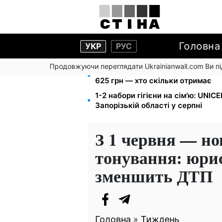
Головна
УКР
РУС
Продовжуючи переглядати Ukrainianwall.com Ви 
Пенсія для III групи інвалідності 
625 грн — хто скільки отримає
1-2 набори гігієни на сім'ю: UNIC
Запорізькій області у серпні
З 1 червня — но
тонування: юрис
зменшить ДТП
Головна
»
Тиждень