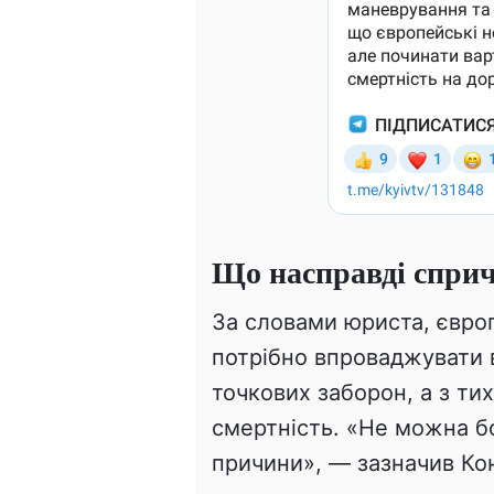
Що насправді спри
За словами юриста, євро
потрібно впроваджувати в
точкових заборон, а з ти
смертність. «Не можна б
причини», — зазначив Кон