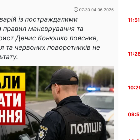
07:30 04.06.2026
варій із постраждалими
11:51
 правил маневрування та
рист Денис Конюшко пояснив,
я та червоних поворотників не
11:2
ьтату.
10:2
09:5