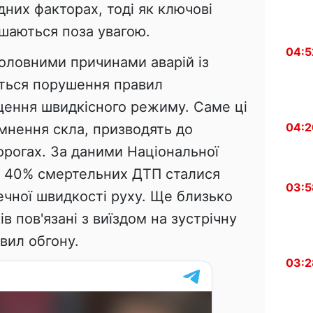
них факторах, тоді як ключові
ишаються поза увагою.
04:5
оловними причинами аварій із
ться порушення правил
ення швидкісного режиму. Саме ці
04:2
емнення скла, призводять до
орогах. За даними Національної
ад 40% смертельних ДТП сталися
03:5
чної швидкості руху. Ще близько
в пов'язані з виїздом на зустрічну
вил обгону.
03:2