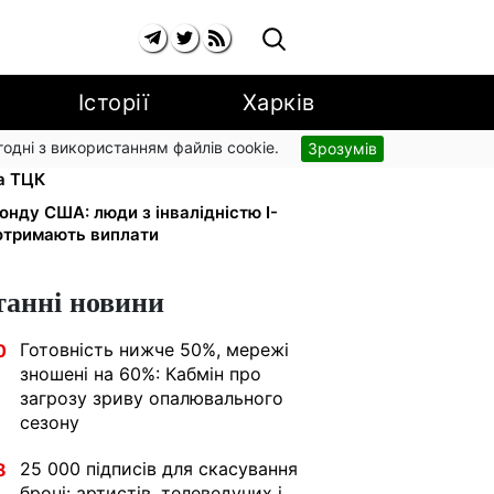
Історії
Харків
згодні з використанням файлів cookie.
Зрозумів
и в розшуку: Федоров розкрив
та ТЦК
онду США: люди з інвалідністю I-
 отримають виплати
танні новини
Готовність нижче 50%, мережі
0
зношені на 60%: Кабмін про
загрозу зриву опалювального
сезону
25 000 підписів для скасування
8
броні: артистів, телеведучих і