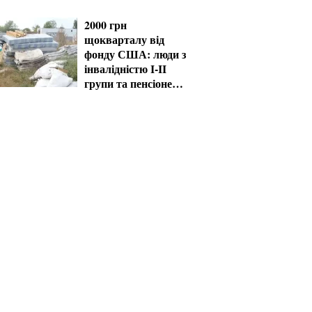
2000 грн
щокварталу від
фонду США: люди з
інвалідністю I-II
групи та пенсіонери
60+ отримають
виплати