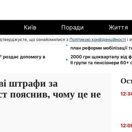
Київ
Поради
Життя
підтверджуєте, що ознайомилися з
Політикою конфіденційності
і 
з 1 вересня: від 2595 до 10
200+ тисяч у СЗЧ, мільйон
план реформи мобілізації 
EF роздає допомогу в
2000 грн щокварталу від ф
II групи та пенсіонери 60+
Ос
ві штрафи за
т пояснив, чому це не
12:3
12:0