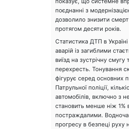
показує, що системне вп
поєднанні з модернізаці
дозволило знизити смерт
протягом десяти років.
Статистика ДТП в Україні
аварій із загиблими стає
виїзд на зустрічну смугу
перехресть. Тонування ск
фігурує серед основних п
Патрульної поліції, кільк
автомобілів, включно з н
становить менше ніж 1% ві
постраждалими. Водночас
прогресу в безпеці руху 