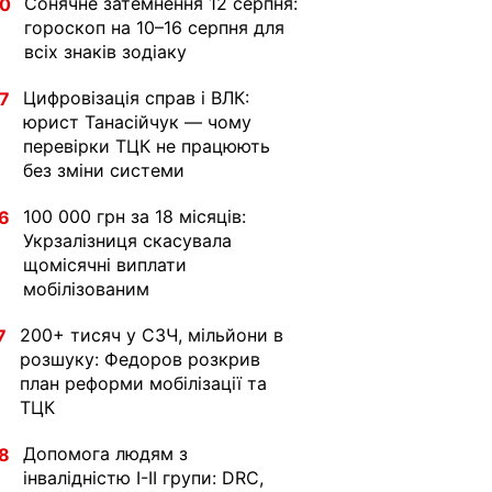
Сонячне затемнення 12 серпня:
30
гороскоп на 10–16 серпня для
всіх знаків зодіаку
Цифровізація справ і ВЛК:
7
юрист Танасійчук — чому
перевірки ТЦК не працюють
без зміни системи
100 000 грн за 18 місяців:
6
Укрзалізниця скасувала
щомісячні виплати
мобілізованим
200+ тисяч у СЗЧ, мільйони в
7
розшуку: Федоров розкрив
план реформи мобілізації та
ТЦК
Допомога людям з
8
інвалідністю I-II групи: DRC,