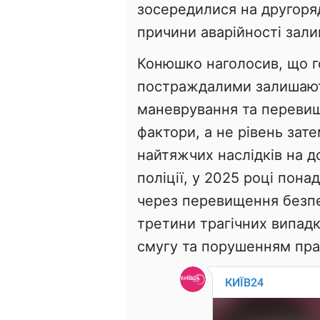
зосередилися на другоряд
причини аварійності зал
Конюшко наголосив, що г
постраждалими залишаю
маневрування та перевищ
фактори, а не рівень зат
найтяжчих наслідків на д
поліції, у 2025 році пон
через перевищення безпе
третини трагічних випадкі
смугу та порушенням пра