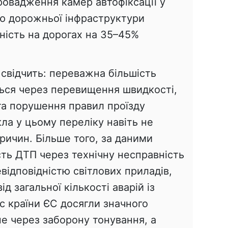
ровадження камер автофіксації у
єю дорожньої інфраструктури
ність на дорогах на 35–45%
 свідчить: переважна більшість
ться через перевищення швидкості,
 та порушення правил проїзду
ла у цьому переліку навіть не
ричин. Більше того, за даними
ість ДТП через технічну несправність
евідповідністю світлових приладів,
д загальної кількості аварій із
 країни ЄС досягли значного
не через заборону тонування, а