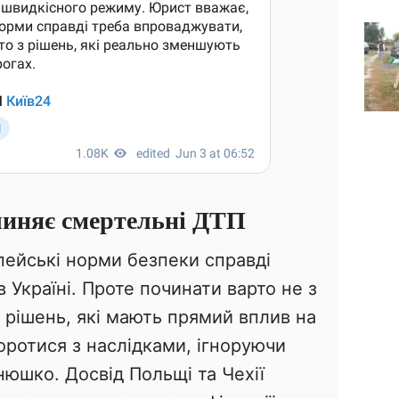
чиняє смертельні ДТП
пейські норми безпеки справді
 Україні. Проте починати варто не з
х рішень, які мають прямий вплив на
оротися з наслідками, ігноруючи
юшко. Досвід Польщі та Чехії