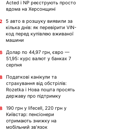
Acted і NP реєструють просто
вдома на Херсонщині
5 авто в розшуку виявили за
2
кілька днів: як перевірити VIN-
код перед купівлею вживаної
машини
Долар по 44,97 грн, євро —
6
51,95: курс валют у банках 7
серпня
Податкові канікули та
8
страхування від обстрілів:
Rozetka і Нова пошта просять
державу про підтримку
190 грн у lifecell, 220 грн у
8
Київстар: пенсіонери
отримають знижку на
мобільний зв'язок