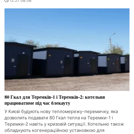
12:27 08.08
80 Гкал для Теремків-1 і Теремків-2: котельня
працюватиме під час блекауту
У Києві будують нову тепломережу-перемичку, яка
дозволить подавати 80 Гкал тепла на Теремки-1 і
Теремки-2 навіть у кризовій ситуації. Котельню також
обладнують когенераційною установкою для