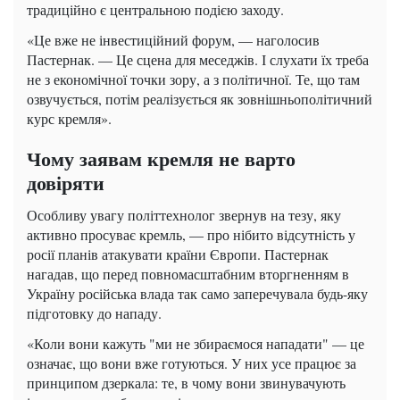
традиційно є центральною подією заходу.
«Це вже не інвестиційний форум, — наголосив
Пастернак. — Це сцена для меседжів. І слухати їх треба
не з економічної точки зору, а з політичної. Те, що там
озвучується, потім реалізується як зовнішньополітичний
курс кремля».
Чому заявам кремля не варто
довіряти
Особливу увагу політтехнолог звернув на тезу, яку
активно просуває кремль, — про нібито відсутність у
росії планів атакувати країни Європи. Пастернак
нагадав, що перед повномасштабним вторгненням в
Україну російська влада так само заперечувала будь-яку
підготовку до нападу.
«Коли вони кажуть "ми не збираємося нападати" — це
означає, що вони вже готуються. У них усе працює за
принципом дзеркала: те, в чому вони звинувачують