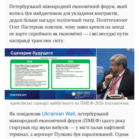
Петербурзький міжнародний економічний форум, який
колись був майданчиком для укладання контрактів,
дедалі більше нагадує політичний театр. Політтехнолог
Олег Пастернак пояснив, чому заяви кремля на заході
не варто сприймати як економічні — і які меседжі путін
насправді транслює світу.
кремлівські сценарії майбутнього на ПМЕФ-2026
truexanewsua
Як повідомляв
, петербурзький
Ukrainian Wall
міжнародний економічний форум (ПМЕФ) цього року
стартував під звуки вибухів — у місті палав нафтовий
термінал, а аеропорт Пулково був паралізований. Однак