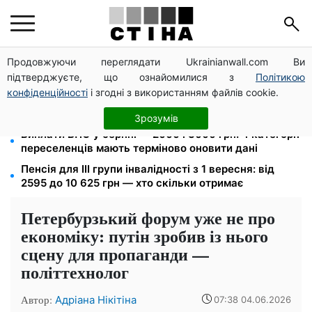
Продовжуючи переглядати Ukrainianwall.com Ви
172 940 грн захистять житло від арешту за
підтверджуєте, що ознайомилися з
Політикою
комуналку: з жовтня поріг — 432 тисячі
конфіденційності
і згодні з використанням файлів cookie.
26 000 підписів — Зеленський доручив РНБО
позбавляти водіїв прав за систематичні порушення
Зрозумів
Виплати ВПО у серпні — 2000 і 3000 грн: 4 категорії
переселенців мають терміново оновити дані
Пенсія для III групи інвалідності з 1 вересня: від
2595 до 10 625 грн — хто скільки отримає
Петербурзький форум уже не про
економіку: путін зробив із нього
сцену для пропаганди —
політтехнолог
Автор:
Адріана Нікітіна
07:38 04.06.2026