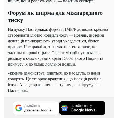
інших, вони роблять самі», — пояснив експерт.
Форум як ширма для міжнародного
тиску
На думку Пастернака, формат ПМЕФ дозволяє кремлю
створювати ілюзію нормальності — мовляв, іноземні
делегації приїжджають, угоди укладаються, бізнес
працює. Насправді ж, зазначає політтехнолог, це
частина ширшої стратегії легітимізації путінського
режиму в очах окремих країн Глобального Півдня та
примусу їх до більш лояльної позиції.
«кремль демонструє: дивіться, до нас їдуть, із нами
говорять. Це створює враження, що ізоляції росії не
існує. Але це враження — штучне», — підсумував
Пастернак.
Додайте в
Читайте нас у
Google News
джерела Google