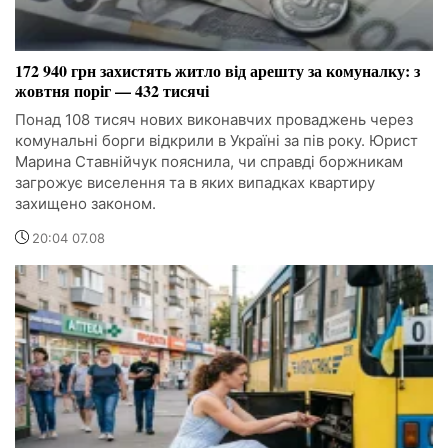
172 940 грн захистять житло від арешту за комуналку: з
жовтня поріг — 432 тисячі
Понад 108 тисяч нових виконавчих проваджень через
комунальні борги відкрили в Україні за пів року. Юрист
Марина Ставнійчук пояснила, чи справді боржникам
загрожує виселення та в яких випадках квартиру
захищено законом.
20:04 07.08