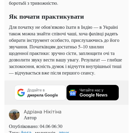
боротьбі з тривожністю.
Як почати практикувати
Для початку не обов'язково їхати в Індію — в Україні
також можна знайти співочі чаші, хоча фахівці радять
обирати інструмент особисто, прислухаючись до його
звучання. Початківцям достатньо 5–10 хвилин
щоденної практики: зручно сісти, заплющити очі та
дозволити звуку вести вашу увагу. Результат — глибше
заспокоєння, ясність думок і відчуття внутрішньої тиші
— відчувається вже після першого сеансу.
Додайте в
Читайте нас у
Google News
джерела Google
Адріана Нікітіна
Автор
Опубліковано:
04.06 06:30
Теги:
, медитація ,
йога
звук