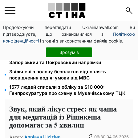
Продовжуючи переглядати Ukrainianwall.com Ви
Новий знак на центральній вулиці: водіям
підтверджуєте, що ознайомилися з
Політикою
вантажівок заборонили зупинку — штраф до 680
грн
конфіденційності
і згодні з використанням файлів cookie.
Мавіки, зарядні станції та апарати для реанімації:
Зрозумів
Християнський корпус передав вантаж на
Запорізький та Покровський напрямки
Звільнені з полону безплатно відновлять
посвідчення водія: умови від МВС
1577 людей списали з обліку за $10 000:
Генпрокуратура про схему в Мукачівському ТЦК
Звук, який лікує стрес: як чаша
для медитацій із Рішикеша
допомагає за 5 хвилин
Автор:
Адріана Нікітіна
06:30 04.06.2026