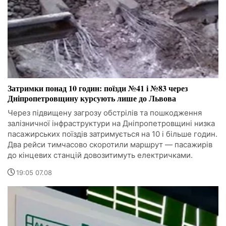
Затримки понад 10 годин: поїзди №41 і №83 через
Дніпропетровщину курсують лише до Львова
Через підвищену загрозу обстрілів та пошкодження
залізничної інфраструктури на Дніпропетровщині низка
пасажирських поїздів затримується на 10 і більше годин.
Два рейси тимчасово скоротили маршрут — пасажирів
до кінцевих станцій довозитимуть електричками.
19:05 07.08