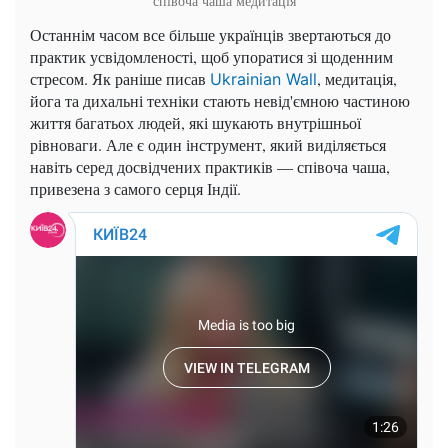
співоча чаша медитація
Останнім часом все більше українців звертаються до
практик усвідомленості, щоб упоратися зі щоденним
стресом. Як раніше писав
, медитація,
Ukrainian Wall
йога та дихальні техніки стають невід'ємною частиною
життя багатьох людей, які шукають внутрішньої
рівноваги. Але є один інструмент, який виділяється
навіть серед досвідчених практиків — співоча чаша,
привезена з самого серця Індії.