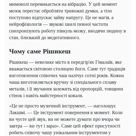
мимоволі перемикається на вібрацію. У цей момент
мозок перестає обробляти тривожні думки, а тіло
поступово відпускає зайву напругу. Це не магія, а
нейрофізіологія — звукові хвилі певної частоти
синхронізують роботу півкуль мозку, вводячи людину в
стан, близький до медитативного.
Чому саме Рішикеш
Рішикеш — невелике місто в передгір'ях Гімалаїв, яке
вважається світовою столицею йоги. Саме тут традиція
виготовлення співочих чаш налічує сотні років. Кожна
чаша виготовляється вручну зі спеціального сплаву
металів, і її звучання залежить від пропорцій, товщини
стінок і навіть майстерності коваля.
«Це не просто музичний інструмент, — наголошує
Лакшмі. — Це інструмент повернення в момент. Коли
ви чуєте цей звук, ви не можете думати про вчора чи
завтра — ви тут і зараз». Саме цей ефект присутності
робить співочу чашу унікальним інструментом у