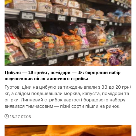
Цибуля — 20 грн/кг, помідори — 45: борщовий набір
подешевшав після липневого стрибка
Гуртові ціни на цибулю за тиждень впали з 33 до 20 грн/
кг, а слідом подешевшали морква, капуста, помідори та
огірки. Липневий стрибок вартості борщового набору
виявився тимчасовим — пізні сорти пішли на ринок.
18:27 07.08