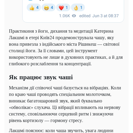
Практикиня з йоги, дихання та медитації Катерина
Лакшмі в етері Київ24 продемонструвала чашу, яку
вона привезла з індійського міста Рішикеш — світової
столиці йоги. За її словами, цей інструмент
використовують не лише в духовних практиках, а й для
глибокого розслаблення та концентрації.
Як працює звук чаші
Механізм дії співочої чаші базується на вібраціях. Коли
по краю чаші проводять спеціальним молоточком,
виникає багатошаровий звук, який буквально
«обволікає» слухача. Ці вібрації впливають на нервову
систему, сповільнюючи серцевий ритм і знижуючи
рівень кортизолу — гормону стресу.
Лакшмі пояснює: коли чаша звучить, увага людини