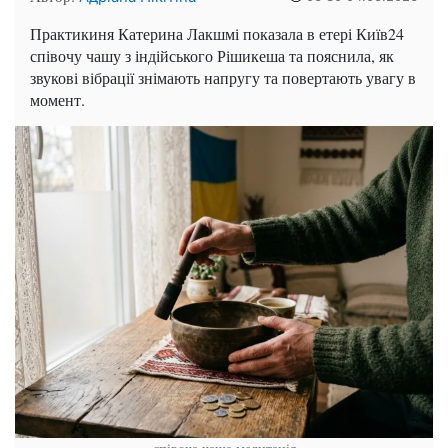
Практикиня Катерина Лакшмі показала в етері Київ24
співочу чашу з індійського Рішикеша та пояснила, як
звукові вібрації знімають напругу та повертають увагу в
момент.