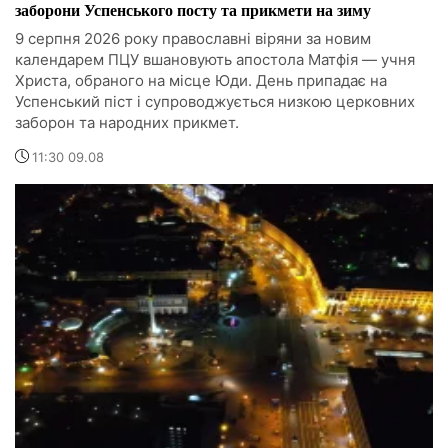
заборони Успенського посту та прикмети на зиму
9 серпня 2026 року православні віряни за новим
календарем ПЦУ вшановують апостола Матфія — учня
Христа, обраного на місце Юди. День припадає на
Успенський піст і супроводжується низкою церковних
заборон та народних прикмет.
11:30 09.08