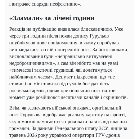
і витрачає снаряди неефективно».
«Зламали» за лічені години
Реакція на публікацію виявилася блискавичною. Уже
через три години після появи допису Гурульов
опублікував нове повідомлення, в якому спробував
виправдатися за свій попередній пост. За його словами,
висловлювання були «неправильно витлумачені
недоброзичливцями», а сам він нібито мав на увазі
«тимчасові тактичні труднощі, які долатимуться
найближчим часом». Депутат підкреслив, що «не
ставив і не міг ставити під сумнів боєздатність
російської армії», однак оригінальний пост на той
момент уже розійшовся десятками каналів і скріншотів.
Втім, як зазначають військові оглядачі, оригінальний
пост Гурульова відображає реальну картину на фронті,
яку в москві намагаються приховати навіть від власних
громадян. За даними Генерального штабу ЗСУ, лише за
травень 2026 року українські оператори FPV-дронів