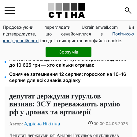
Продовжуючи переглядати Ukrainianwall.com Ви
Фейкові сайти сервісних центрів МВС: шахраї
підтверджуєте, що ознайомилися з
Політикою
виманюють гроші у водіїв перед виїздом за кордон
конфіденційності
і згодні з використанням файлів cookie.
120 000 грн на авто: компенсацію для ветеранів
хочуть поширити на III групу інвалідності
Зрозумів
Пенсія по інвалідності III групи з вересня: від 2595
до 10 625 грн — хто скільки отримає
Сонячне затемнення 12 серпня: гороскоп на 10–16
серпня для всіх знаків зодіаку
депутат держдуми гурульов
визнав: ЗСУ переважають армію
рф у дронах та артилерії
Автор:
Адріана Нікітіна
00:00 04.06.2026
Депутат держдуми рф Андрій Гурульов опублікував