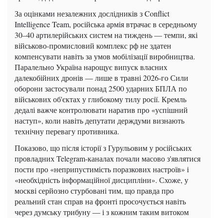
За оцінками незалежних дослідників з Conflict
Intelligence Team, російська армія втрачає в середньому
30–40 артилерійських систем на тиждень — темпи, які
військово-промисловий комплекс рф не здатен
компенсувати навіть за умов мобілізації виробництва.
Паралельно Україна нарощує випуск власних
далекобійних дронів — лише в травні 2026-го Сили
оборони застосували понад 2500 ударних БПЛА по
військових об'єктах у глибокому тилу росії. Кремль
дедалі важче контролювати наратив про «успішний
наступ», коли навіть депутати держдуми визнають
технічну перевагу противника.
Показово, що після історії з Гурульовим у російських
провладних Telegram-каналах почали масово з'являтися
пости про «неприпустимість поразкових настроїв» і
«необхідність інформаційної дисципліни». Схоже, у
москві серйозно стурбовані тим, що правда про
реальний стан справ на фронті просочується навіть
через думську трибуну — і з кожним таким витоком