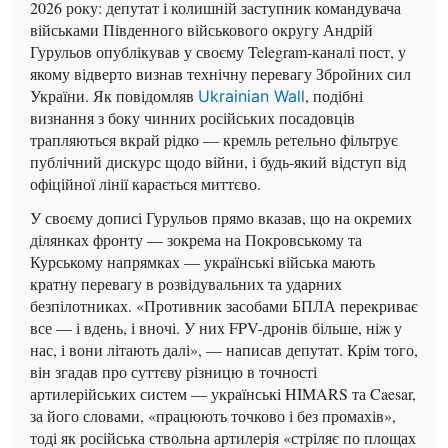
2026 року: депутат і колишній заступник командувача
військами Південного військового округу Андрій
Гурульов опублікував у своєму Telegram-каналі пост, у
якому відверто визнав технічну перевагу Збройних сил
України. Як повідомляв
, подібні
Ukrainian Wall
визнання з боку чинних російських посадовців
трапляються вкрай рідко — кремль ретельно фільтрує
публічний дискурс щодо війни, і будь-який відступ від
офіційної лінії карається миттєво.
У своєму дописі Гурульов прямо вказав, що на окремих
ділянках фронту — зокрема на Покровському та
Курському напрямках — українські війська мають
кратну перевагу в розвідувальних та ударних
безпілотниках. «Противник засобами БПЛА перекриває
все — і вдень, і вночі. У них FPV-дронів більше, ніж у
нас, і вони літають далі», — написав депутат. Крім того,
він згадав про суттєву різницю в точності
артилерійських систем — українські HIMARS та Caesar,
за його словами, «працюють точково і без промахів»,
тоді як російська ствольна артилерія «стріляє по площах