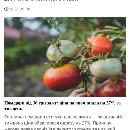
12:51 09.08
Помідори від 30 грн за кг: ціна на овоч впала на 27% за
тиждень
Тепличні помідори стрімко дешевшають — за останній
тиждень ціна обвалилася одразу на 27%. Причина —
масова поява овочів із відкритого ґрунту та низький