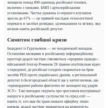
знищили понад 800 одиниць російської техніки,
включно з танками, БМП і артилерійськими
установками. Частка уражень із першого влучання
зросла до 67% — це прямий наслідок технологічної
переваги в засобах розвідки, цілевказання та зв'язку, яку
визнав навіть російський депутат.
Симптом глибшої кризи
Інцидент із Гурульовим — не поодинокий випадок.
Останніми місяцями в російському інформаційному
просторі дедалі частіше з'являються «прориви правди»:
військовий блогер Романов 28 травня опублікував відео
з передової, де російські солдати скаржаться на брак
засобів РЕБ проти українських дронів, а регіональний
депутат із Бєлгородської області ще у квітні визнав, що
«прикордонні райони фактично не захищені від ударів
ЗСУ». Такі випадки свідчать про зростання внутрішньої
напруги в російському суспільстві та серед еліт —
навіть ті, хто мав би транслювати офіційну лінію
кремля, дедалі частіше зриваються на відвертість.