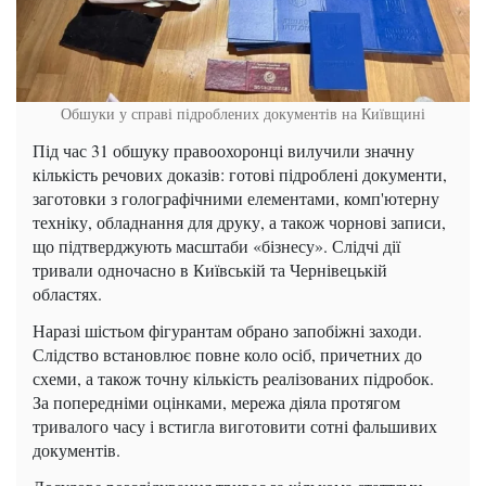
Обшуки у справі підроблених документів на Київщині
Під час 31 обшуку правоохоронці вилучили значну
кількість речових доказів: готові підроблені документи,
заготовки з голографічними елементами, комп'ютерну
техніку, обладнання для друку, а також чорнові записи,
що підтверджують масштаби «бізнесу». Слідчі дії
тривали одночасно в Київській та Чернівецькій
областях.
Наразі шістьом фігурантам обрано запобіжні заходи.
Слідство встановлює повне коло осіб, причетних до
схеми, а також точну кількість реалізованих підробок.
За попередніми оцінками, мережа діяла протягом
тривалого часу і встигла виготовити сотні фальшивих
документів.