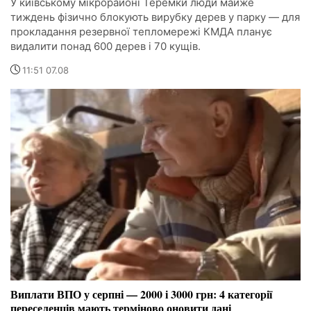
У київському мікрорайоні Теремки люди майже
тиждень фізично блокують вирубку дерев у парку — для
прокладання резервної тепломережі КМДА планує
видалити понад 600 дерев і 70 кущів.
11:51 07.08
Виплати ВПО у серпні — 2000 і 3000 грн: 4 категорії
переселенців мають терміново оновити дані