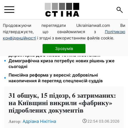
Продовжуючи переглядати Ukrainianwall.com Ви
Зарплати вчителів +20%, стипендії ×2: уряд
підтверджуєте, що ознайомилися з
Політикою
підвищує виплати з вересня
конфіденційності
і згодні з використанням файлів cookie.
120 грн на день лише на дорогу: кияни масово
звільняються через тариф 30 грн за проїзд
Зрозумів
Директорка ДОЗ Києва Тетяна Мостепан:
Демографічна криза потребує нових рішень уже
сьогодні
Пенсійна реформа у вересні: добровільні
накопичення й перегляд спецпенсій суддів
31 обшук, 15 підозр, 6 затриманих:
на Київщині викрили «фабрику»
підроблених документів
Автор:
Адріана Нікітіна
22:54 03.06.2026