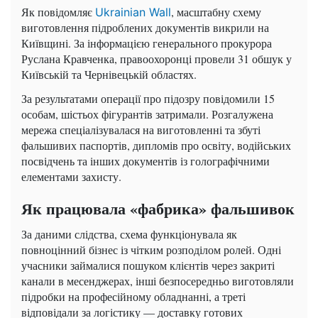
Як повідомляє
, масштабну схему
Ukrainian Wall
виготовлення підроблених документів викрили на
Київщині. За інформацією генерального прокурора
Руслана Кравченка, правоохоронці провели 31 обшук у
Київській та Чернівецькій областях.
За результатами операції про підозру повідомили 15
особам, шістьох фігурантів затримали. Розгалужена
мережа спеціалізувалася на виготовленні та збуті
фальшивих паспортів, дипломів про освіту, водійських
посвідчень та інших документів із голографічними
елементами захисту.
Як працювала «фабрика» фальшивок
За даними слідства, схема функціонувала як
повноцінний бізнес із чітким розподілом ролей. Одні
учасники займалися пошуком клієнтів через закриті
канали в месенджерах, інші безпосередньо виготовляли
підробки на професійному обладнанні, а треті
відповідали за логістику — доставку готових