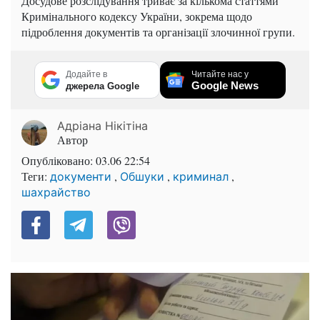
Досудове розслідування триває за кількома статтями
Кримінального кодексу України, зокрема щодо
підроблення документів та організації злочинної групи.
Додайте в
Читайте нас у
Google News
джерела Google
Адріана Нікітіна
Автор
Опубліковано:
03.06 22:54
Теги:
,
,
,
документи
Обшуки
криминал
шахрайство