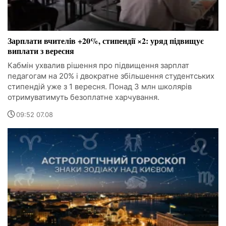
Зарплати вчителів +20%, стипендії ×2: уряд підвищує
виплати з вересня
Кабмін ухвалив рішення про підвищення зарплат
педагогам на 20% і двократне збільшення студентських
стипендій уже з 1 вересня. Понад 3 млн школярів
отримуватимуть безоплатне харчування.
09:52 07.08