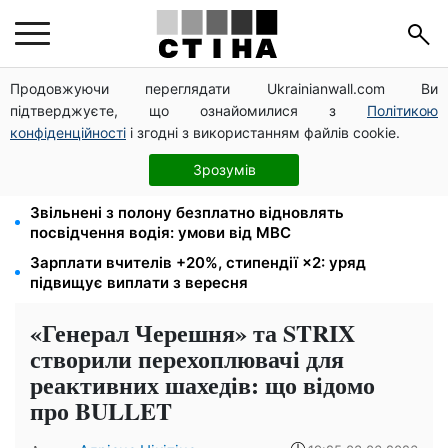
Продовжуючи переглядати Ukrainianwall.com Ви
172 940 грн захистять житло від арешту за
підтверджуєте, що ознайомилися з
Політикою
комуналку: з жовтня поріг — 432 тисячі
конфіденційності
і згодні з використанням файлів cookie.
Новий знак на центральній вулиці: водіям
вантажівок заборонили зупинку — штраф до 680
Зрозумів
грн
Звільнені з полону безплатно відновлять
посвідчення водія: умови від МВС
Зарплати вчителів +20%, стипендії ×2: уряд
підвищує виплати з вересня
«Генерал Черешня» та STRIX
створили перехоплювачі для
реактивних шахедів: що відомо
про BULLET