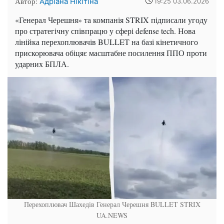
Автор:
Адріана Нікітіна
19:25 03.06.2026
«Генерал Черешня» та компанія STRIX підписали угоду
про стратегічну співпрацю у сфері defense tech. Нова
лінійка перехоплювачів BULLET на базі кінетичного
прискорювача обіцяє масштабне посилення ППО проти
ударних БПЛА.
Перехоплювач Шахедів Генерал Черешня BULLET STRIX
UA.NEWS