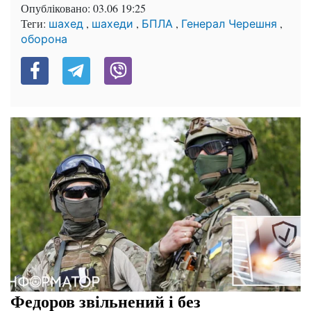
Опубліковано:
03.06 19:25
Теги:
,
,
,
,
шахед
шахеди
БПЛА
Генерал Черешня
оборона
Федоров звільнений і без