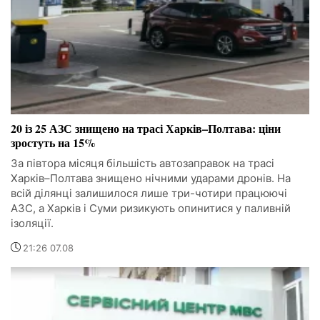
20 із 25 АЗС знищено на трасі Харків–Полтава: ціни
зростуть на 15%
За півтора місяця більшість автозаправок на трасі
Харків–Полтава знищено нічними ударами дронів. На
всій ділянці залишилося лише три-чотири працюючі
АЗС, а Харків і Суми ризикують опинитися у паливній
ізоляції.
21:26 07.08