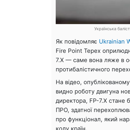
Українська баліст
Як повідомляє
Ukrainian W
Fire Point Терех оприлюд
7.X — саме вона ляже в 
протибалістичного перех
На відео, опублікованому
видно роботу двигуна нов
директора, FP-7.X стане
ПРО, здатної перехоплюва
про функціонал, який на
колу країн.