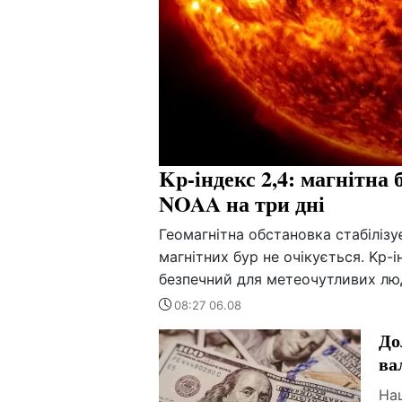
Kp-індекс 2,4: магнітна 
NOAA на три дні
Геомагнітна обстановка стабіліз
магнітних бур не очікується. Kp-і
безпечний для метеочутливих лю
08:27 06.08
До
ва
Нац