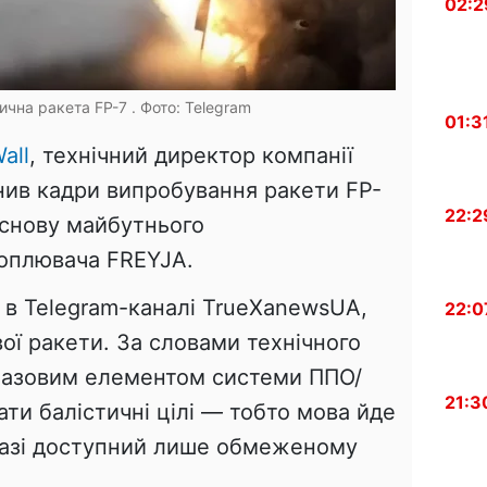
02:2
ична ракета FP-7 . Фото: Telegram
01:3
all
, технічний директор компанії
нив кадри випробування ракети FP-
22:2
основу майбутнього
оплювача FREYJA.
 в Telegram-каналі TrueXanewsUA,
22:0
ої ракети. За словами технічного
 базовим елементом системи ППО/
21:3
ти балістичні цілі — тобто мова йде
разі доступний лише обмеженому