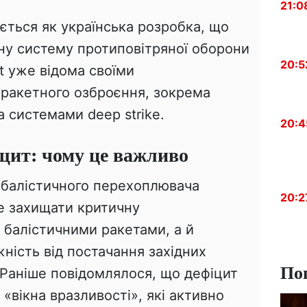
21:0
ється як українська розробка, що
у систему протиповітряної оборони
20:5
nt уже відома своїми
 ракетного озброєння, зокрема
 системами deep strike.
20:4
щит: чому це важливо
ибалістичного перехоплювача
20:2
ше захищати критичну
в балістичними ракетами, а й
ність від постачання західних
По
. Раніше повідомлялося, що дефіцит
 «вікна вразливості», які активно