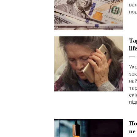
вал
по
Та
li
— 
Укр
зек
най
тар
скі
під
По
не