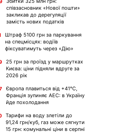
Збитки 325 млн грн:
9
співзасновник «Нової пошти»
закликав до дерегуляції
замість нових податків
Штраф 5100 грн за паркування
1
на спецмісцях: водіїв
фіксуватимуть через «Дію»
25 грн за проїзд у маршрутках
9
Києва: ціни підняли вдруге за
2026 рік
Європа плавиться від +41°C,
7
Франція зупиняє АЕС: в Україну
йде похолодання
Тарифи на воду злетіли до
0
91,24 грн/куб, газ може сягнути
15 грн: комунальні ціни в серпні