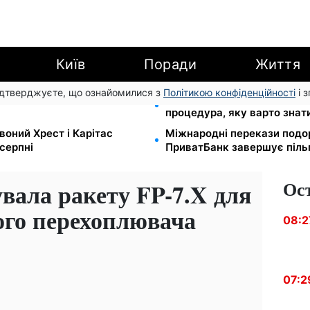
Київ
Поради
Життя
підтверджуєте, що ознайомилися з
Політикою конфіденційності
і 
500 грн: ПФУ пояснив, як
Права із Саудівської Аравії
процедура, яку варто знат
воний Хрест і Карітас
Міжнародні перекази подо
серпні
ПриватБанк завершує піль
Ос
вала ракету FP-7.X для
ого перехоплювача
08:2
07:2