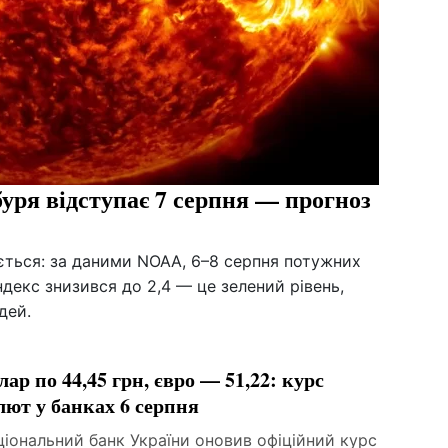
буря відступає 7 серпня — прогноз
ується: за даними NOAA, 6–8 серпня потужних
ндекс знизився до 2,4 — це зелений рівень,
дей.
лар по 44,45 грн, євро — 51,22: курс
лют у банках 6 серпня
іональний банк України оновив офіційний курс