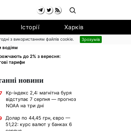
Історії
Харків
згодні з використанням файлів cookie.
Зрозумів
 обміняли на українські:
и водіям
рожчають до 2% з вересня:
гові тарифи
танні новини
Kp-індекс 2,4: магнітна буря
7
відступає 7 серпня — прогноз
NOAA на три дні
Долар по 44,45 грн, євро —
9
51,22: курс валют у банках 6
серпня