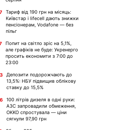
Тариф від 190 грн на місяць:
7
Київстар і lifecell дають знижки
пенсіонерам, Vodafone — без
пільг
Попит на світло зріс на 5,1%,
7
але графіків не буде: Укренерго
просить економити з 7:00 до
23:00
Депозити подорожчають до
33
13,5%: НБУ підвищив облікову
ставку до 15,5%
100 літрів дизеля в одні руки:
36
АЗС запровадили обмеження,
OKKO спростувала — ціни
сягнули 97,90 грн