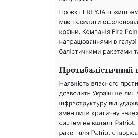
Проєкт FREYJA позиціону
має посилити ешелонован
країни. Компанія Fire Poi
напрацюваннями в галузі
балістичними ракетами та
Протибалістичний 
Наявність власного прот
дозволить Україні не ли
інфраструктуру від ударі
зменшити критичну залеж
систем на кшталт Patriot
ракет для Patriot створює