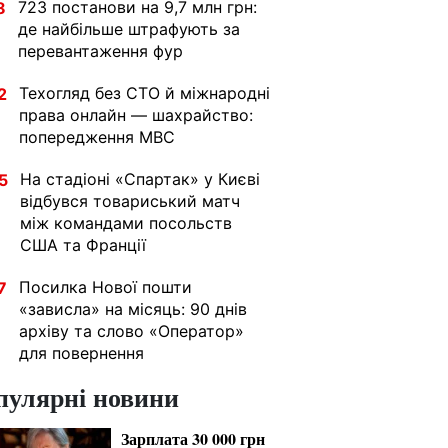
723 постанови на 9,7 млн грн:
8
де найбільше штрафують за
перевантаження фур
Техогляд без СТО й міжнародні
2
права онлайн — шахрайство:
попередження МВС
На стадіоні «Спартак» у Києві
5
відбувся товариський матч
між командами посольств
США та Франції
Посилка Нової пошти
7
«зависла» на місяць: 90 днів
архіву та слово «Оператор»
для повернення
пулярні новини
Зарплата 30 000 грн