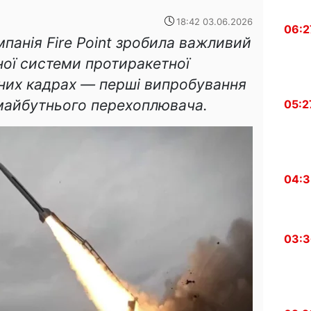
18:42 03.06.2026
06:2
панія Fire Point зробила важливий
ної системи протиракетної
них кадрах — перші випробування
майбутнього перехоплювача.
05:2
04:
03: