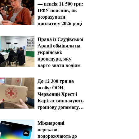
— пенсія 11 500 грн:
ПФУ пояснив, як
розрахувати
виплати у 2026 році
Права із Саудівської
Аравії обміняли на
українські:
процедура, яку
варто знати водіям
До 12 300 грн на
особу: ООН,
Червоний Хрест і
Карітас виплачують
грошову допомогу в
серпні
Міжнародні
перекази
подорожчають до