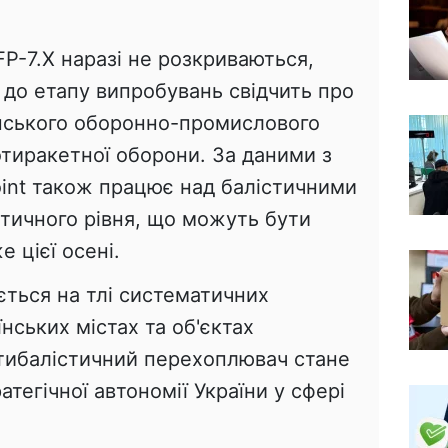
FP-7.X наразі не розкриваються,
 до етапу випробувань свідчить про
нського оборонно-промислового
отиракетної оборони. За даними з
oint також працює над балістичними
тичного рівня, що можуть бути
е цієї осені.
ється на тлі систематичних
нських містах та об'єктах
тибалістичний перехоплювач стане
егічної автономії України у сфері