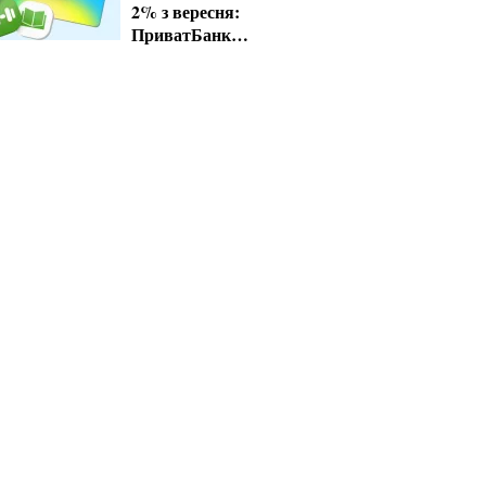
2% з вересня:
ПриватБанк
завершує пільгові
тарифи