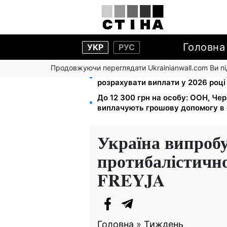
Головна
УКР
РУС
Продовжуючи переглядати Ukrainianwall.com Ви 
Зарплата 30 000 грн — пенсія 11 
розрахувати виплати у 2026 році
До 12 300 грн на особу: ООН, Чер
виплачують грошову допомогу в 
Україна випробу
протибалістичн
FREYJA
Головна
»
Тиждень