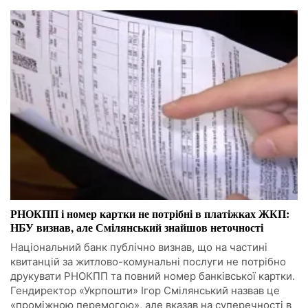
РНОКПП і номер картки не потрібні в платіжках ЖКП:
НБУ визнав, але Смілянський знайшов неточності
Національний банк публічно визнав, що на частині
квитанцій за житлово-комунальні послуги не потрібно
друкувати РНОКПП та повний номер банківської картки.
Гендиректор «Укрпошти» Ігор Смілянський назвав це
«проміжною перемогою», але вказав на суперечності в