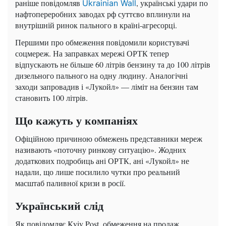
раніше повідомляв
, українські удари по
Ukrainian Wall
нафтопереробних заводах рф суттєво вплинули на
внутрішній ринок пального в країні-агресорці.
Першими про обмеження повідомили користувачі
соцмереж. На заправках мережі ОРТК тепер
відпускають не більше 60 літрів бензину та до 100 літрів
дизельного пального на одну людину. Аналогічні
заходи запровадив і «Лукойл» — ліміт на бензин там
становить 100 літрів.
Що кажуть у компаніях
Офіційною причиною обмежень представники мереж
називають «поточну ринкову ситуацію». Жодних
додаткових подробиць ані ОРТК, ані «Лукойл» не
надали, що лише посилило чутки про реальний
масштаб паливної кризи в росії.
Український слід
Як повідомляє Kyiv Post, обмеження на продаж