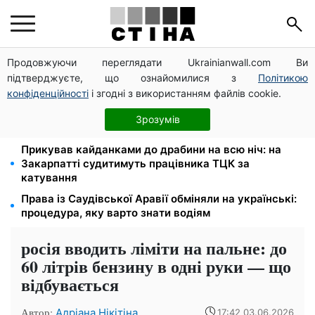
Продовжуючи переглядати Ukrainianwall.com Ви
На стадіоні «Спартак» у Києві відбувся
підтверджуєте, що ознайомилися з
Політикою
товариський матч між командами посольств США
та Франції
конфіденційності
і згодні з використанням файлів cookie.
Мобілізація після інсульту поза законом: Лубінець
Зрозумів
вимагає перевірки ВЛК на Полтавщині
Прикував кайданками до драбини на всю ніч: на
Закарпатті судитимуть працівника ТЦК за
катування
Права із Саудівської Аравії обміняли на українські:
процедура, яку варто знати водіям
росія вводить ліміти на пальне: до
60 літрів бензину в одні руки — що
відбувається
Автор:
Адріана Нікітіна
17:42 03.06.2026