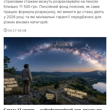
страховим стажем можуть розраховувати на пенсію
близько 11 500 грн. Пенсійний фонд пояснив, як саме
працює формула розрахунку, які вимоги до стажу діють
у 2026 році та які мінімальні гарантії передбачені для
різних вікових категорій.
04:27 09.08
Середа 12 серпня — найнебезпечніший день тижня: що