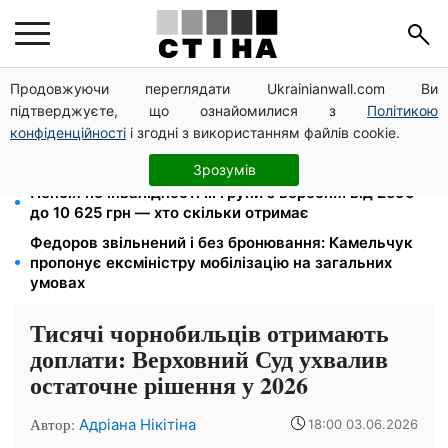
Продовжуючи переглядати Ukrainianwall.com Ви
Метро прийматиме киян до тривоги, але без
підтверджуєте, що ознайомилися з
Політикою
наметів: Бондаренко назвав правила
конфіденційності
і згодні з використанням файлів cookie.
120 000 грн на авто: компенсацію для ветеранів
хочуть поширити на III групу інвалідності
Зрозумів
Пенсія по інвалідності III групи з вересня: від 2595
до 10 625 грн — хто скільки отримає
Федоров звільнений і без бронювання: Камельчук
пропонує ексміністру мобілізацію на загальних
умовах
Тисячі чорнобильців отримають
доплати: Верховний Суд ухвалив
остаточне рішення у 2026
Автор:
Адріана Нікітіна
18:00 03.06.2026