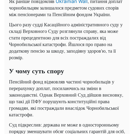
Як раніше повідомляв
, питання доплат
Ukrainian Wall
чорнобильцям залишалося предметом судових спорів
між пенсіонерами та Пенсійним фондом України.
Цього разу судді Касаційного адміністративного суду у
складі Верховного Суду розглянули справу, яка може
стати прецедентною для всіх постраждалих від
Чорнобильської катастрофи. Йшлося про право на
додаткову пенсію за шкоду, заподіяну здоров'ю, та її
розмір.
У чому суть спору
Пенсійний фонд відмовляв частині чорнобильців у
перерахунку доплат, посилаючись на зміни в
законодавстві. Однак Верховний Суд дійшов висновку,
що такі дії ПФУ порушують конституційні права
громадян, які постраждали внаслідок Чорнобильської
катастрофи.
Суд підкреслив: держава не може в односторонньому
порядку зменшувати обсяг соціальних гарантій для осіб,