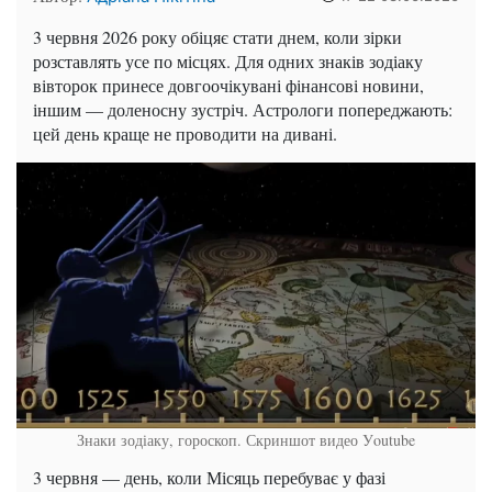
3 червня 2026 року обіцяє стати днем, коли зірки
розставлять усе по місцях. Для одних знаків зодіаку
вівторок принесе довгоочікувані фінансові новини,
іншим — доленосну зустріч. Астрологи попереджають:
цей день краще не проводити на дивані.
Знаки зодіаку, гороскоп.
Скриншот видео Уoutube
3 червня — день, коли Місяць перебуває у фазі