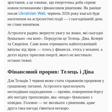
зростання, а це означає, що енергетика доби сприяє
новим починанням і фінансовим рішенням. Як раніше
писав
, червень 2026 року взагалі буде
Ukrainian Wall
насиченим на астрологічні події — і сьогоднішній день
не стане винятком.
Астрологи радять звернути увагу на знаки, які сьогодні
буквально «на коні». Передусім це Телець, Діва, Козеріг
та Скорпіон. Саме вони отримають найпотужніший
імпульс від зірок — хтось у фінансах, хтось у коханні, а
дехто відчує приплив енергії, якого не вистачало
останні тижні.
Фінансовий прорив: Телець і Діва
Для Тельців 3 червня може стати справжнім проривом у
грошовому питанні. Астрологи прогнозують
несподіване надходження — премію, повернення боргу
або вигідну пропозицію, яка «впаде» буквально з
нізвідки. Головне — не зволікати з рішенням, адже
друга така нагода з'явиться нескоро.