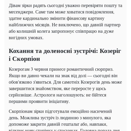
Дівам зірки радять сьогодні уважно перевіряти пошту та
месенджери. Саме там може ховатися повідомлення,
здатне кардинально змінити фінансову картину
найближчих місяців. Не виключено, що давній партнер
або колишній колега запропонує співпрацю на дуже
вигідних умовах.
Кохання та доленосні зустрічі: Козеріг
і Скорпіон
Козерогам 3 червня принесе романтичний сюрприз.
Якщо ви давно чекали на знак від долі — сьогодні він
обов'язково з'явиться. Для самотніх Козерогів день може
завершитися знайомством, яке переросте у щось
серйозніше. Астрологи наголошують: не бійтеся
першими проявити ініціативу.
Скорпіонам зірки підготували емоційно насичений
день. Можлива зустріч із людиною з минулого, яка
допоможе закрити давній гештальт або, навпаки,
відкриє нову сторінку у стосунках. Головна порада дня