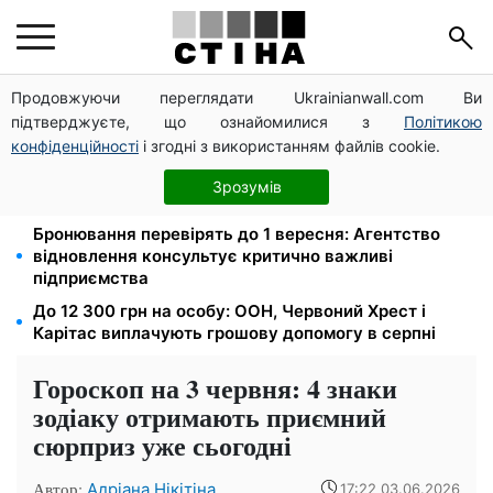
Продовжуючи переглядати Ukrainianwall.com Ви
На стадіоні «Спартак» у Києві відбувся
підтверджуєте, що ознайомилися з
Політикою
товариський матч між командами посольств США
та Франції
конфіденційності
і згодні з використанням файлів cookie.
Права із Саудівської Аравії обміняли на українські:
Зрозумів
процедура, яку варто знати водіям
Бронювання перевірять до 1 вересня: Агентство
відновлення консультує критично важливі
підприємства
До 12 300 грн на особу: ООН, Червоний Хрест і
Карітас виплачують грошову допомогу в серпні
Гороскоп на 3 червня: 4 знаки
зодіаку отримають приємний
сюрприз уже сьогодні
Автор:
Адріана Нікітіна
17:22 03.06.2026