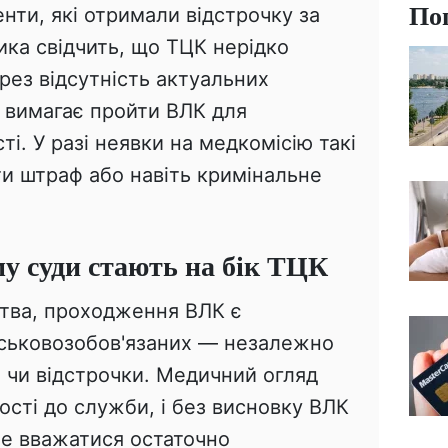
По
нти, які отримали відстрочку за
ика свідчить, що ТЦК нерідко
ерез відсутність актуальних
 вимагає пройти ВЛК для
і. У разі неявки на медкомісію такі
и штраф або навіть кримінальне
му суди стають на бік ТЦК
ства, проходження ВЛК є
ійськовозобов'язаних — незалежно
 чи відстрочки. Медичний огляд
ості до служби, і без висновку ВЛК
е вважатися остаточно