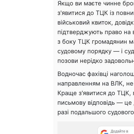
Якщо ви маєте чинне бро
з'явитися до ТЦК із повн
військовий квиток, довід
підтверджують право на в
з боку ТЦК громадянин м
судовому порядку — і суд
позови нерідко задоволь
Водночас фахівці наголош
направленням на ВЛК, не
Краще з'явитися до ТЦК,
письмову відповідь — це
разі подальшого судового
Додайте в