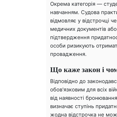
Окрема категорія — студе
навчанням. Судова практ
відмовляє у відстрочці ч
медичних документів або
підтвердження придатност
особи ризикують отримат
провадження.
Що каже закон і чо
Відповідно до законодав
обов'язковим для всіх в
від наявності бронювання
визначає ступінь придатн
жодна відстрочка не мож