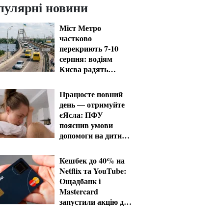
пулярні новини
Міст Метро
частково
перекриють 7-10
серпня: водіям
Києва радять
планувати об'їзд
Працюєте повний
день — отримуйте
єЯсла: ПФУ
пояснив умови
допомоги на дитину
1-3 роки
Кешбек до 40% на
Netflix та YouTube:
Ощадбанк і
Mastercard
запустили акцію до
кінця жовтня