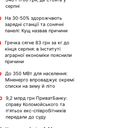
серпні
На 30-50% здорожчають
0
зарядні станції та сонячні
панелі: Кущ назвав причини
Гречка сягне 83 грн за кг до
3
кінця серпня: в Інституті
аграрної економіки пояснили
причини
До 350 МВт для населення:
9
Міненерго впроваджує окремі
списки на зиму й літо
9,2 млрд грн ПриватБанку:
0
справу Коломойського та
п'ятьох екс-співробітників
передали до суду