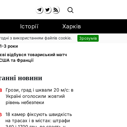
Історії
Харків
згодні з використанням файлів cookie.
Зрозумів
тримуйте єЯсла: ПФУ пояснив
1-3 роки
иєві відбувся товариський матч
США та Франції
танні новини
Грози, град і шквали 20 м/с: в
8
Україні оголосили жовтий
рівень небезпеки
18 камер фіксують швидкість
6
на трасах і в містах: штрафи
340 і 1700 грн, де стоять у