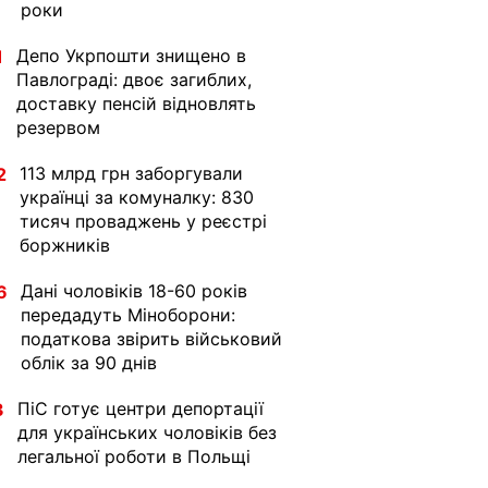
роки
Депо Укрпошти знищено в
1
Павлограді: двоє загиблих,
доставку пенсій відновлять
резервом
113 млрд грн заборгували
2
українці за комуналку: 830
тисяч проваджень у реєстрі
боржників
Дані чоловіків 18-60 років
6
передадуть Міноборони:
податкова звірить військовий
облік за 90 днів
ПіС готує центри депортації
3
для українських чоловіків без
легальної роботи в Польщі