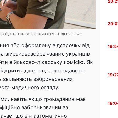
20:2
20:0
дповідальність за зловживання
ukrmedia.news
ння або оформлену відстрочку від
19:5
на військовозобов'язаних українців
йти військово-лікарську комісію. Як
 відкритих джерел, законодавство
19:2
не звільняють заброньованих
ового медичного огляду.
ами, навіть якщо громадянин має
19:0
офіційно заброньований за
ачає, що він автоматично