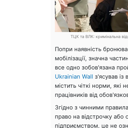
ТЦК та ВЛК: кримінальна ві
Попри наявність бронюва
мобілізації, значна части
все одно зобов'язана про
Ukrainian Wall
з'ясував із
містить чіткі норми, які 
працівників від обов'язк
Згідно з чинними правил
право на відстрочку або 
підприємством, це не озн