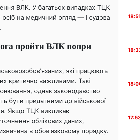
ення ВЛК. У багатьох випадках ТЦК
18:5
 осіб на медичний огляд — і судова
.
мога пройти ВЛК попри
18:3
йськовозобов'язаних, які працюють
них критично важливими. Такі
18:0
онювання, однак законодавство
ть бути придатними до військової
'я. Якщо ТЦК викликає
17:5
уточнення облікових даних,
изначена в обов'язковому порядку.