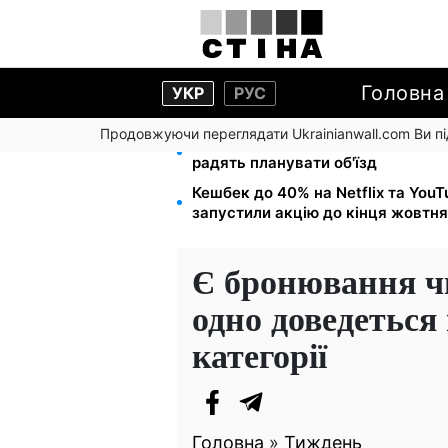
Головна
УКР
РУС
Продовжуючи переглядати Ukrainianwall.com Ви 
Міст Метро частково перекриють
радять планувати об'їзд
Кешбек до 40% на Netflix та You
запустили акцію до кінця жовтня
Є бронювання ч
одно доведеться
категорії
Головна
»
Тиждень