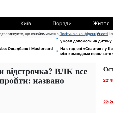
Київ
Поради
Життя
підтверджуєте, що ознайомилися з
Політикою конфіденційності
і 
 7-10 серпня: водіям Києва
Працюєте повний день — о
умови допомоги на дитину 
Tube: Ощадбанк і Mastercard
На стадіоні «Спартак» у К
між командами посольств 
Ос
и відстрочка? ВЛК все
 пройти: названо
22:4
22:2