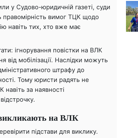
ли у Судово-юридичній газеті, суди
 правомірність вимог ТЦК щодо
ю навіть тих, хто вже має
тати: ігнорування повістки на ВЛК
я від мобілізації. Наслідки можуть
дміністративного штрафу до
ності. Тому юристи радять не
К навіть за наявності
відстрочку.
 викликають на ВЛК
ревірити підстави для виклику.