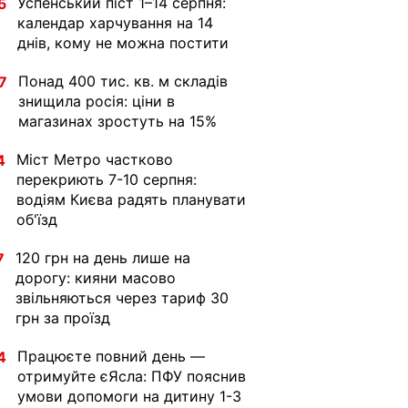
Успенський піст 1–14 серпня:
5
календар харчування на 14
днів, кому не можна постити
Понад 400 тис. кв. м складів
7
знищила росія: ціни в
магазинах зростуть на 15%
Міст Метро частково
4
перекриють 7-10 серпня:
водіям Києва радять планувати
об'їзд
120 грн на день лише на
7
дорогу: кияни масово
звільняються через тариф 30
грн за проїзд
Працюєте повний день —
4
отримуйте єЯсла: ПФУ пояснив
умови допомоги на дитину 1-3