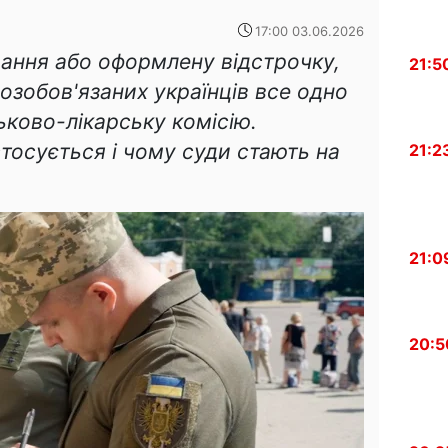
17:00 03.06.2026
ання або оформлену відстрочку,
21:5
озобов'язаних українців все одно
ьково-лікарську комісію.
тосується і чому суди стають на
21:2
21:0
20:5