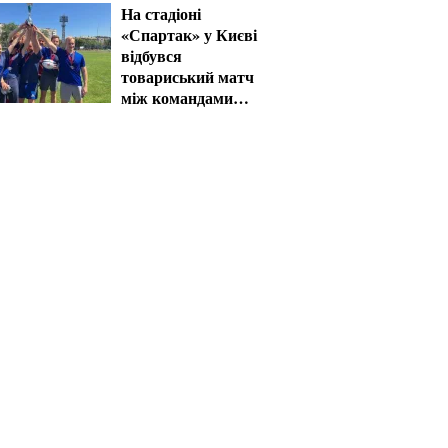
На стадіоні
«Спартак» у Києві
відбувся
товариський матч
між командами
посольств США та
Франції