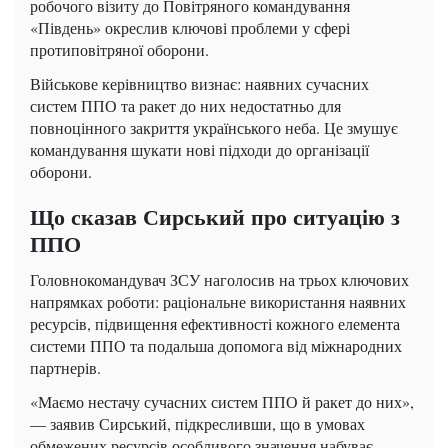
робочого візиту до Повітряного командування
«Південь» окреслив ключові проблеми у сфері
протиповітряної оборони.
Військове керівництво визнає: наявних сучасних
систем ППО та ракет до них недостатньо для
повноцінного закриття українського неба. Це змушує
командування шукати нові підходи до організації
оборони.
Що сказав Сирський про ситуацію з
ППО
Головнокомандувач ЗСУ наголосив на трьох ключових
напрямках роботи: раціональне використання наявних
ресурсів, підвищення ефективності кожного елемента
системи ППО та подальша допомога від міжнародних
партнерів.
«Маємо нестачу сучасних систем ППО й ракет до них»,
— заявив Сирський, підкресливши, що в умовах
обмежених ресурсів особливого значення набуває