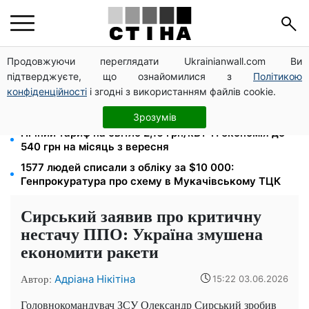
Продовжуючи переглядати Ukrainianwall.com Ви
Фейкові сайти сервісних центрів МВС: шахраї
підтверджуєте, що ознайомилися з
Політикою
виманюють гроші у водіїв перед виїздом за кордон
конфіденційності
і згодні з використанням файлів cookie.
172 940 грн захистять житло від арешту за
комуналку: з жовтня поріг — 432 тисячі
Зрозумів
Нічний тариф на світло 2,16 грн/кВт-г: економія до
540 грн на місяць з вересня
1577 людей списали з обліку за $10 000:
Генпрокуратура про схему в Мукачівському ТЦК
Сирський заявив про критичну
нестачу ППО: Україна змушена
економити ракети
Автор:
Адріана Нікітіна
15:22 03.06.2026
Головнокомандувач ЗСУ Олександр Сирський зробив