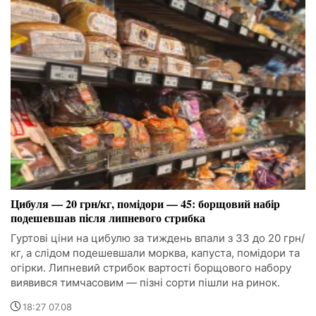
Цибуля — 20 грн/кг, помідори — 45: борщовий набір
подешевшав після липневого стрибка
Гуртові ціни на цибулю за тиждень впали з 33 до 20 грн/
кг, а слідом подешевшали морква, капуста, помідори та
огірки. Липневий стрибок вартості борщового набору
виявився тимчасовим — пізні сорти пішли на ринок.
18:27 07.08