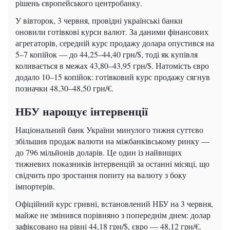
рішень європейського центробанку.
У вівторок, 3 червня, провідні українські банки
оновили готівкові курси валют. За даними фінансових
агрегаторів, середній курс продажу долара опустився на
5–7 копійок — до 44,25–44,40 грн/$, тоді як купівля
коливається в межах 43,80–43,95 грн/$. Натомість євро
додало 10–15 копійок: готівковий курс продажу сягнув
позначки 48,30–48,50 грн/€.
НБУ нарощує інтервенції
Національний банк України минулого тижня суттєво
збільшив продаж валюти на міжбанківському ринку —
до 796 мільйонів доларів. Це один із найвищих
тижневих показників інтервенцій за останні місяці, що
свідчить про зростання попиту на валюту з боку
імпортерів.
Офіційний курс гривні, встановлений НБУ на 3 червня,
майже не змінився порівняно з попереднім днем: долар
зафіксовано на рівні 44,18 грн/$, євро — 48,12 грн/€.