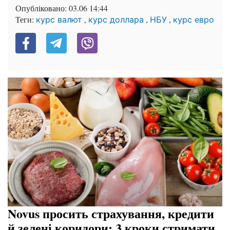
Опубліковано:
03.06 14:44
Теги:
,
,
,
курс валют
курс доллара
НБУ
курс евро
Novus просить страхування, кредити
й зелені коридори: 3 кроки стримати