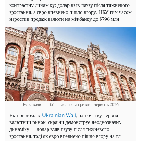
контрастну динаміку: долар взяв паузу після тижневого
зростання, а євро впевнено пішло вгору. НБУ тим часом
наростив продаж валюти на міжбанку до $796 млн.
Курс валют НБУ — долар та гривня, червень 2026
Як повідомляє
, на початку червня
Ukrainian Wall
валютний ринок України демонструє неоднозначну
динаміку — долар взяв паузу після тижневого
зростання, тоді як євро впевнено пішло вгору на тлі