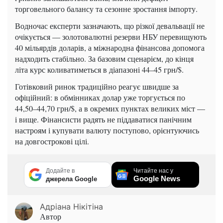
торговельного балансу та сезонне зростання імпорту.
Водночас експерти зазначають, що різкої девальвації не
очікується — золотовалютні резерви НБУ перевищують
40 мільярдів доларів, а міжнародна фінансова допомога
надходить стабільно. За базовим сценарієм, до кінця
літа курс коливатиметься в діапазоні 44–45 грн/$.
Готівковий ринок традиційно реагує швидше за
офіційний: в обмінниках долар уже торгується по
44,50–44,70 грн/$, а в окремих пунктах великих міст —
і вище. Фінансисти радять не піддаватися панічним
настроям і купувати валюту поступово, орієнтуючись
на довгострокові цілі.
Додайте в
Читайте нас у
Google News
джерела Google
Адріана Нікітіна
Автор