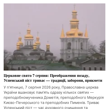
Церковне свято 7 серпня: Преображення позаду,
Успенський піст триває — традиції, заборони, прикмети
У п'ятницю, 7 серпня 2026 року, Православна церква
України вшановує пам'ять одразу кількох святих —
преподобномученика Дометія, преподобного Меркурія
Києво-Печерського та преподобних Пименів. Триває
Успенський піст — час духовного очищення та