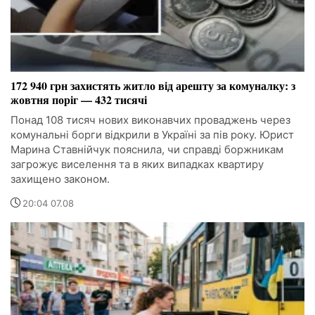
172 940 грн захистять житло від арешту за комуналку: з
жовтня поріг — 432 тисячі
Понад 108 тисяч нових виконавчих проваджень через
комунальні борги відкрили в Україні за пів року. Юрист
Марина Ставнійчук пояснила, чи справді боржникам
загрожує виселення та в яких випадках квартиру
захищено законом.
20:04 07.08