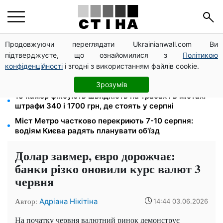
Продовжуючи переглядати Ukrainianwall.com Ви
Звільнені з полону безплатно відновлять
підтверджуєте, що ознайомилися з
Політикою
посвідчення водія: умови від МВС
конфіденційності
і згодні з використанням файлів cookie.
26 000 підписів — Зеленський доручив РНБО
позбавляти водіїв прав за систематичні порушення
Зрозумів
18 камер фіксують швидкість на трасах і в містах:
штрафи 340 і 1700 грн, де стоять у серпні
Міст Метро частково перекриють 7-10 серпня:
водіям Києва радять планувати об'їзд
Долар завмер, євро дорожчає:
банки різко оновили курс валют 3
червня
Автор:
Адріана Нікітіна
14:44 03.06.2026
На початку червня валютний ринок демонструє