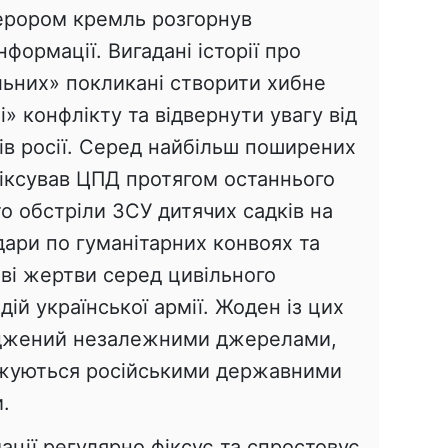
ерором кремль розгорнув
формації. Вигадані історії про
ільних» покликані створити хибне
 конфлікту та відвернути увагу від
ів росії. Серед найбільш поширених
фіксував ЦПД протягом останнього
то обстріли ЗСУ дитячих садків на
дари по гуманітарних конвоях та
ові жертви серед цивільного
ій української армії. Жоден із цих
ерджений незалежними джерелами,
ажуються російськими державними
.
ації регулярно фіксує та спростовує