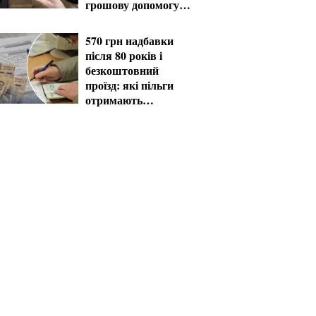
грошову допомогу в
серпні
570 грн надбавки
після 80 років і
безкоштовний
проїзд: які пільги
отримають
пенсіонери в серпні