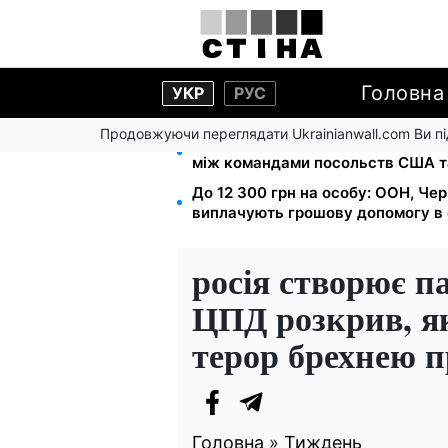
Головна
УКР
РУС
Продовжуючи переглядати Ukrainianwall.com Ви 
На стадіоні «Спартак» у Києві в
між командами посольств США т
До 12 300 грн на особу: ООН, Чер
виплачують грошову допомогу в 
росія створює п
ЦПД розкрив, я
терор брехнею п
Головна
»
Тиждень