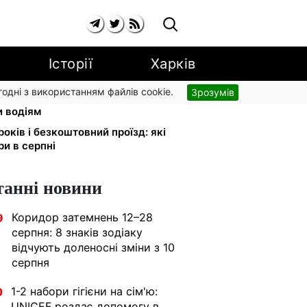
Історії
Харків
згодні з використанням файлів cookie.
Зрозумів
 обміняли на українські:
и водіям
років і безкоштовний проїзд: які
ри в серпні
танні новини
Коридор затемнень 12–28
9
серпня: 8 знаків зодіаку
відчують доленосні зміни з 10
серпня
1-2 набори гігієни на сім'ю:
0
UNICEF роздає допомогу в