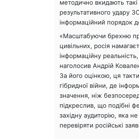
методично вкидають такі
результативного удару З
інформаційний порядок д
«Масштабуючи брехню про
цивільних, росія намагає
інформаційну реальність
наголосив Андрій Ковале
За його оцінкою, ця такт
гібридної війни, де інфо
значення, ніж безпосеред
підкреслив, що подібні ф
західну аудиторію, яка н
перевіряти російські заяв