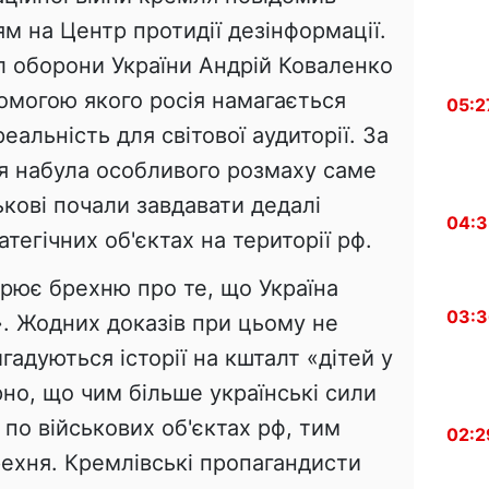
м на Центр протидії дезінформації.
л оборони України Андрій Коваленко
омогою якого росія намагається
05:2
альність для світової аудиторії. За
ія набула особливого розмаху саме
ськові почали завдавати дедалі
04:
атегічних об'єктах на території рф.
ирює брехню про те, що Україна
03:
». Жодних доказів при цьому не
гадуються історії на кшталт «дітей у
но, що чим більше українські сили
 по військових об'єктах рф, тим
02:2
рехня. Кремлівські пропагандисти