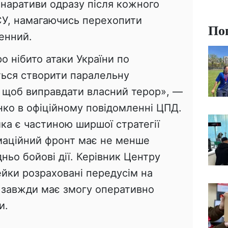
 наративи одразу після кожного
СУ, намагаючись перехопити
По
енний.
 нібито атаки України по
ться створити паралельну
, щоб виправдати власний терор», —
нко в офіційному повідомленні ЦПД.
ика є частиною ширшої стратегії
рмаційний фронт має не менше
ньо бойові дії. Керівник Центру
ейки розраховані передусім на
е завжди має змогу оперативно
и.