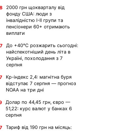
2000 грн щокварталу від
8
фонду США: люди з
інвалідністю I-II групи та
пенсіонери 60+ отримають
виплати
До +40°С розжарить сьогодні:
7
найспекотніший день літа в
Україні, похолодання з 7
серпня
Kp-індекс 2,4: магнітна буря
7
відступає 7 серпня — прогноз
NOAA на три дні
Долар по 44,45 грн, євро —
9
51,22: курс валют у банках 6
серпня
Тариф від 190 грн на місяць:
7