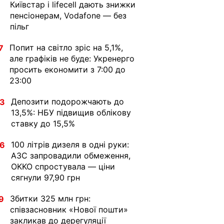
Київстар і lifecell дають знижки
пенсіонерам, Vodafone — без
пільг
Попит на світло зріс на 5,1%,
7
але графіків не буде: Укренерго
просить економити з 7:00 до
23:00
Депозити подорожчають до
33
13,5%: НБУ підвищив облікову
ставку до 15,5%
100 літрів дизеля в одні руки:
36
АЗС запровадили обмеження,
OKKO спростувала — ціни
сягнули 97,90 грн
Збитки 325 млн грн:
9
співзасновник «Нової пошти»
закликав до дерегуляції