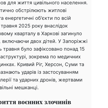
ов для життя цивільного населення.
атично обстрілюють житлові
та енергетичні об'єкти по всій
3 травня 2025 року внаслідок
вому кварталу в Харкові загинуло
 включаючи двох дітей. У Запоріжжі
 травня було зафіксовано понад 15
раструктурі, зокрема по медичних
инках. Кривий Ріг, Херсон, Суми та
азнають ударів із застосуванням
лерії та ударних дронів, жертвами
вільні мешканці.
иття воєнних злочинів