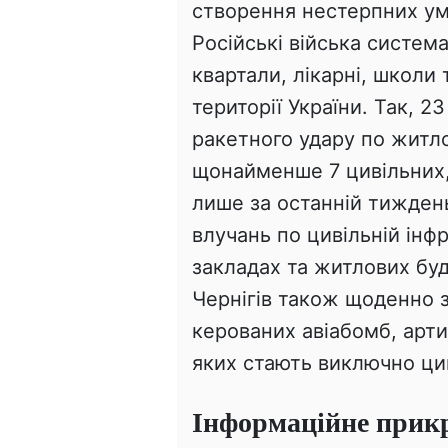
створення нестерпних ум
Російські війська систем
квартали, лікарні, школи 
території України. Так, 2
ракетного удару по житло
щонайменше 7 цивільних,
лише за останній тиждень
влучань по цивільній інф
закладах та житлових буд
Чернігів також щоденно з
керованих авіабомб, арти
яких стають виключно ци
Інформаційне прикр