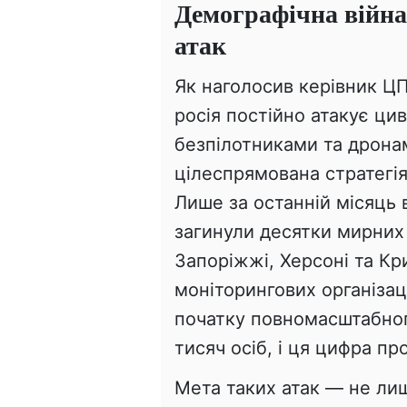
Демографічна війна
атак
Як наголосив керівник ЦП
росія постійно атакує ци
безпілотниками та дронам
цілеспрямована стратегія
Лише за останній місяць 
загинули десятки мирних 
Запоріжжі, Херсоні та Кр
моніторингових організаці
початку повномасштабног
тисяч осіб, і ця цифра п
Мета таких атак — не ли