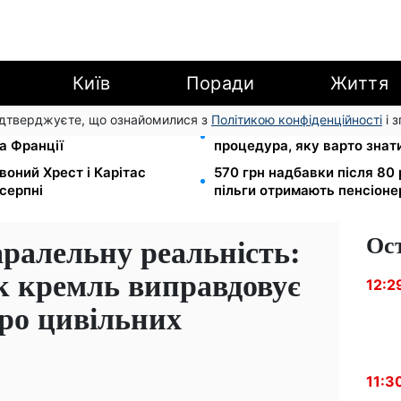
Київ
Поради
Життя
підтверджуєте, що ознайомилися з
Політикою конфіденційності
і 
ідбувся товариський матч
Права із Саудівської Аравії
а Франції
процедура, яку варто знат
воний Хрест і Карітас
570 грн надбавки після 80 
серпні
пільги отримають пенсіоне
Ос
аралельну реальність:
к кремль виправдовує
12:2
ро цивільних
11:3