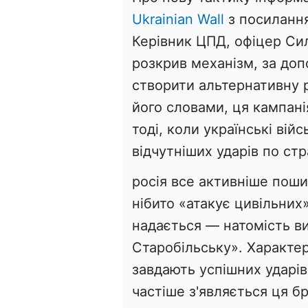
Ukrainian Wall
з посилання
Керівник ЦПД, офіцер Си
розкрив механізм, за доп
створити альтернативну ре
його словами, ця кампан
тоді, коли українські вій
відчутніших ударів по стр
росія все активніше пош
нібито «атакує цивільних
надається — натомість ви
Старобільську». Характер
завдають успішних ударів
частіше з'являється ця б