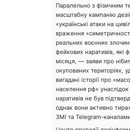
Паралельно з фізичним т
масштабну кампанію дезін
«українські атаки на цив
враження «симетричності»
реальних воєнних злочин
фейкових наративів, які 
місяця, — заяви про ніби
окупованих територіях, у
вигадані історії про «мас
населення рф» унаслідок д
наративів не був підтв
однак вони активно тир
ЗМІ та Telegram-каналами
Центр протидії дезінформ