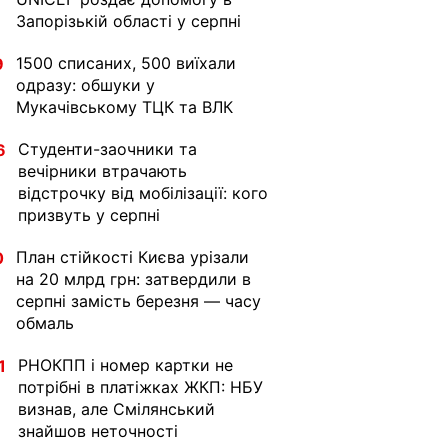
Запорізькій області у серпні
1500 списаних, 500 виїхали
9
одразу: обшуки у
Мукачівському ТЦК та ВЛК
Студенти-заочники та
6
вечірники втрачають
відстрочку від мобілізації: кого
призвуть у серпні
План стійкості Києва урізали
0
на 20 млрд грн: затвердили в
серпні замість березня — часу
обмаль
РНОКПП і номер картки не
1
потрібні в платіжках ЖКП: НБУ
визнав, але Смілянський
знайшов неточності