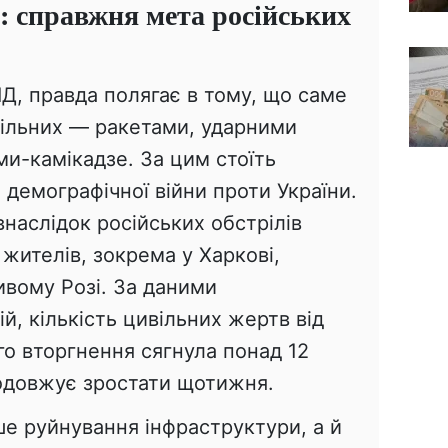
: справжня мета російських
Д, правда полягає в тому, що саме
вільних — ракетами, ударними
и-камікадзе. За цим стоїть
 демографічної війни проти України.
внаслідок російських обстрілів
жителів, зокрема у Харкові,
ивому Розі. За даними
й, кількість цивільних жертв від
о вторгнення сягнула понад 12
родовжує зростати щотижня.
ше руйнування інфраструктури, а й