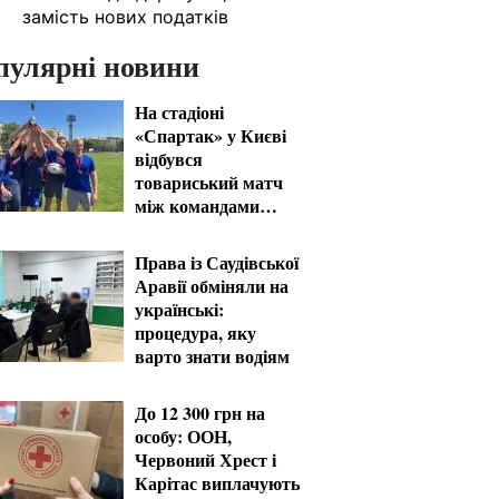
замість нових податків
пулярні новини
На стадіоні
«Спартак» у Києві
відбувся
товариський матч
між командами
посольств США та
Франції
Права із Саудівської
Аравії обміняли на
українські:
процедура, яку
варто знати водіям
До 12 300 грн на
особу: ООН,
Червоний Хрест і
Карітас виплачують