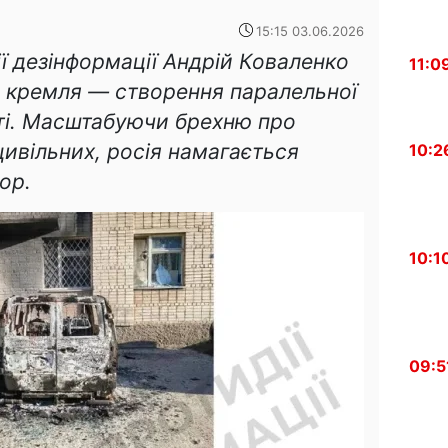
15:15 03.06.2026
ї дезінформації Андрій Коваленко
11:0
у кремля — створення паралельної
ті. Масштабуючи брехню про
 цивільних, росія намагається
10:2
ор.
10:1
09:5