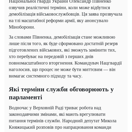
Національної гвардії України Олександр Півненко
озвучив реалістичні терміни, коли може відбутися
демобілізація військовослужбовців. Ця заява прозвучала
на тлі масштабної реформи армії, яку анонсувало
Міноборони.
За словами Півненка, демобілізація стане можливою
лише після того, як буде сформовано достатній резерв
підготовлених військових, які зможуть замінити тих,
хто перебуває на передовій з перших днів
повномасштабного вторгнення. Командувач Нацгвардії
наголосив, що процес не може бути миттєвим — він
вимагає системного підходу та часу.
Які терміни служби обговорюють у
парламенті
Водночас у Верховній Раді триває робота над
законодавчими змінами, які мають врегулювати
питання термінів служби. Народний депутат Микола
Княжицький розповів про напрацювання команди