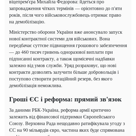
віцепрем'єра Михайла Федорова: йдеться про
запровадження чітких термінів — орієнтовно до п'яти
років, після чого військовослужбовець отримає право
на демобілізацію.
Міністерство оборони України вже анонсувало запуск
нової контрактної системи для військових. Вона
передбачає суттєве підвищення грошового забезпечення
— до 460 тисяч гривень одноразової виплати при
підписанні контракту, а також щомісячні надбавки
залежно від умов служби. Уряд розраховує, що нові
контракти дозволять залучити більше добровольців і
поступово створити ротаційний резерв, без якого
демобілізація неможлива.
Гроші ЄС і реформа: прямий зв'язок
За даними РБК-Україна, реформа армії критично
залежить від фінансової підтримки Європейського
Союзу. Верховна Рада нещодавно ратифікувала угоду з
ЄС на 90 мільярдів євро, частина яких буде спрямована