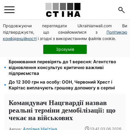
Продовжуючи переглядати Ukrainianwall.com Ви
На стадіоні «Спартак» у Києві відбувся
підтверджуєте, що ознайомилися з
Політикою
товариський матч між командами посольств США
та Франції
конфіденційності
і згодні з використанням файлів cookie.
Права із Саудівської Аравії обміняли на українські:
Зрозумів
процедура, яку варто знати водіям
Бронювання перевірять до 1 вересня: Агентство
відновлення консультує критично важливі
підприємства
До 12 300 грн на особу: ООН, Червоний Хрест і
Карітас виплачують грошову допомогу в серпні
Командувач Нацгвардії назвав
реальні терміни демобілізації: що
чекає на військових
Автор:
Адріана Нікітіна
13:41 03.06.2026