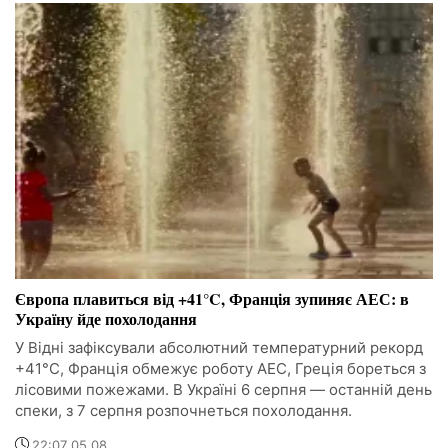
Європа плавиться від +41°C, Франція зупиняє АЕС: в
Україну йде похолодання
У Відні зафіксували абсолютний температурний рекорд
+41°C, Франція обмежує роботу АЕС, Греція бореться з
лісовими пожежами. В Україні 6 серпня — останній день
спеки, з 7 серпня розпочнеться похолодання.
22:07 05.08