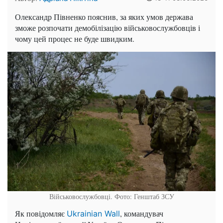
Олександр Півненко пояснив, за яких умов держава
зможе розпочати демобілізацію військовослужбовців і
чому цей процес не буде швидким.
Військовослужбовці. Фото: Генштаб ЗСУ
Як повідомляє
, командувач
Ukrainian Wall