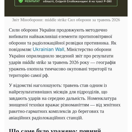
Звіт Міноборони: middle strike Сил оборони за травень 2026
Сили оборони України продовжують методично
вибивати найважливіші елементи протиповітряної
оборони та радіолокаційної розвідки противника. Як
повідомляє
, Міністерство оборони
Ukrainian Wall
України оприлюднило зведений звіт про результати
ударів middle strike за травень 2026 року — географія
уражень охопила тимчасово окуповані території та
територію самої рф.
У відомстві наголошують: травень став одним із
найрезультативніших місяців для підрозділів, що
завдають ударів на середню дальність. Номенклатура
знищеної техніки вражає різноманіттям — від зенітних
ракетно-гарматних комплексів до берегових та
авіаційних радіолокаційних станцій.
Що саме було уражено: повний