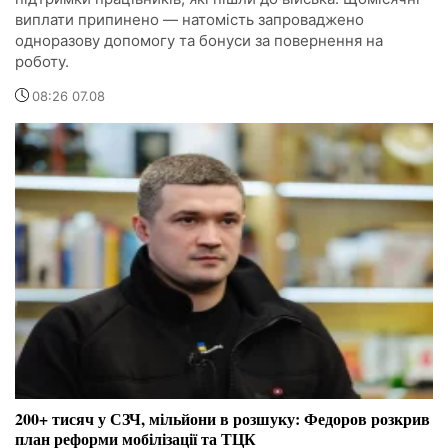
виплати припинено — натомість запроваджено
одноразову допомогу та бонуси за повернення на
роботу.
08:26 07.08
200+ тисяч у СЗЧ, мільйони в розшуку: Федоров розкрив
план реформи мобілізації та ТЦК