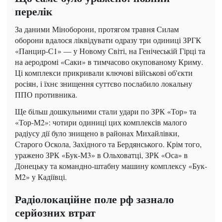
перелік
За даними Міноборони, протягом травня Силам
оборони вдалося ліквідувати одразу три одиниці ЗРГК
«Панцир-С1» — у Новому Світі, на Генічеській Гірці та
на аеродромі «Саки» в тимчасово окупованому Криму.
Ці комплекси прикривали ключові військові об'єкти
росіян, і їхнє знищення суттєво послабило локальну
ППО противника.
Ще більш дошкульними стали удари по ЗРК «Тор» та
«Тор-М2»: чотири одиниці цих комплексів малого
радіусу дії було знищено в районах Михайлівки,
Старого Оскола, Західного та Бердянського. Крім того,
уражено ЗРК «Бук-М3» в Ольховатці, ЗРК «Оса» в
Донецьку та командно-штабну машину комплексу «Бук-
М2» у Кадіївці.
Радіолокаційне поле рф зазнало
серйозних втрат