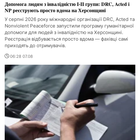
Допомога людям з інвалідністю I-II групи: DRC, Acted і
NP реєструють просто вдома на Херсонщині
У серпні 2026 року міжнародні організації DRC, Acted та
Nonviolent Peaceforce запустили програму гуманітарної
допомоги для людей з інвалідністю на Херсонщині.
Реєстрація відбувається просто вдома — фахівці самі
приходять до отримувачів.
06:28 07.08