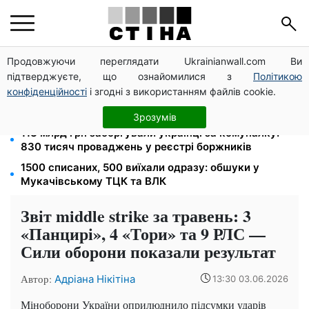
Продовжуючи переглядати Ukrainianwall.com Ви
100 000 грн за 18 місяців: Укрзалізниця скасувала
підтверджуєте, що ознайомилися з
Політикою
щомісячні виплати мобілізованим
конфіденційності
і згодні з використанням файлів cookie.
120 грн на день лише на дорогу: кияни масово
звільняються через тариф 30 грн за проїзд
Зрозумів
113 млрд грн заборгували українці за комуналку:
830 тисяч проваджень у реєстрі боржників
1500 списаних, 500 виїхали одразу: обшуки у
Мукачівському ТЦК та ВЛК
Звіт middle strike за травень: 3
«Панцирі», 4 «Тори» та 9 РЛС —
Сили оборони показали результат
Автор:
Адріана Нікітіна
13:30 03.06.2026
Міноборони України оприлюднило підсумки ударів