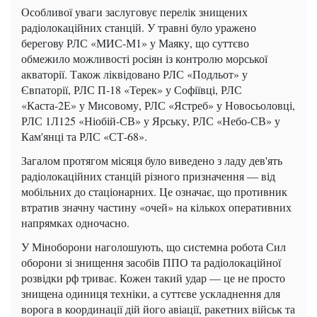
Особливої уваги заслуговує перелік знищених
радіолокаційних станцій. У травні було уражено
берегову РЛС «МИС-М1» у Маяку, що суттєво
обмежило можливості росіян із контролю морської
акваторії. Також ліквідовано РЛС «Подльот» у
Євпаторії, РЛС П-18 «Терек» у Софіївці, РЛС
«Каста-2Е» у Мисовому, РЛС «Ястреб» у Новосьоловці,
РЛС 1Л125 «Ніобій-СВ» у Ярську, РЛС «Небо-СВ» у
Кам'янці та РЛС «СТ-68».
Загалом протягом місяця було виведено з ладу дев'ять
радіолокаційних станцій різного призначення — від
мобільних до стаціонарних. Це означає, що противник
втратив значну частину «очей» на кількох оперативних
напрямках одночасно.
У Міноборони наголошують, що системна робота Сил
оборони зі знищення засобів ППО та радіолокаційної
розвідки рф триває. Кожен такий удар — це не просто
знищена одиниця техніки, а суттєве ускладнення для
ворога в координації дій його авіації, ракетних військ та