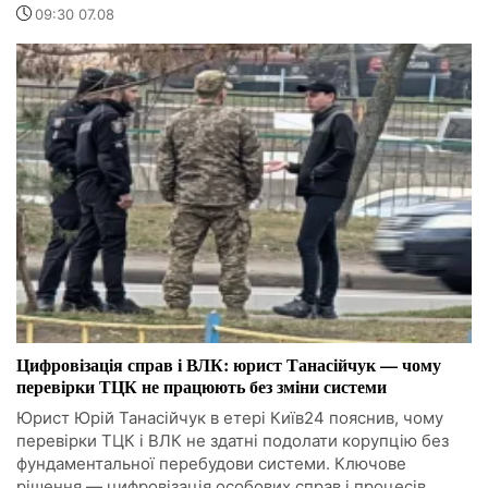
09:30 07.08
Цифровізація справ і ВЛК: юрист Танасійчук — чому
перевірки ТЦК не працюють без зміни системи
Юрист Юрій Танасійчук в етері Київ24 пояснив, чому
перевірки ТЦК і ВЛК не здатні подолати корупцію без
фундаментальної перебудови системи. Ключове
рішення — цифровізація особових справ і процесів