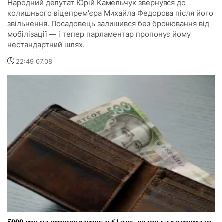
Народний депутат Юрій Камельчук звернувся до
колишнього віцепрем'єра Михайла Федорова після його
звільнення. Посадовець залишився без бронювання від
мобілізації — і тепер парламентар пропонує йому
нестандартний шлях.
22:49 07.08
5000 грн на першокласника: 61 тис. родин уже отримали