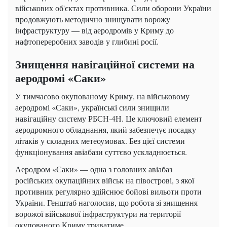
військових об'єктах противника. Сили оборони України
продовжують методично знищувати ворожу
інфраструктуру — від аеродромів у Криму до
нафтопереробних заводів у глибині росії.
Знищення навігаційної системи на
аеродромі «Саки»
У тимчасово окупованому Криму, на військовому
аеродромі «Саки», українські сили знищили
навігаційну систему РБСН-4Н. Це ключовий елемент
аеродромного обладнання, який забезпечує посадку
літаків у складних метеоумовах. Без цієї системи
функціонування авіабази суттєво ускладнюється.
Аеродром «Саки» — одна з головних авіабаз
російських окупаційних військ на півострові, з якої
противник регулярно здійснює бойові вильоти проти
України. Генштаб наголосив, що робота зі знищення
ворожої військової інфраструктури на території
окупованого Криму триватиме.