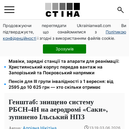
Продовжуючи переглядати Ukrainianwall.com Ви
172 940 грн захистять житло від арешту за
підтверджуєте, що ознайомилися з
Політикою
комуналку: з жовтня поріг — 432 тисячі
конфіденційності
і згодні з використанням файлів cookie.
Новий знак на центральній вулиці: водіям
вантажівок заборонили зупинку — штраф до 680
Зрозумів
грн
Мавіки, зарядні станції та апарати для реанімації:
Християнський корпус передав вантаж на
Запорізький та Покровський напрямки
Пенсія для III групи інвалідності з 1 вересня: від
2595 до 10 625 грн — хто скільки отримає
Генштаб: знищено систему
РБСН-4Н на аеродромі «Саки»,
зупинено Ільський НПЗ
Автор:
Адріана Нікітіна
13:19 03.06.2026