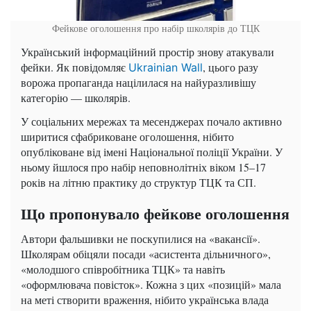
Фейкове оголошення про набір школярів до ТЦК
Український інформаційний простір знову атакували
фейки. Як повідомляє
, цього разу
Ukrainian Wall
ворожа пропаганда націлилася на найуразливішу
категорію — школярів.
У соціальних мережах та месенджерах почало активно
ширитися сфабриковане оголошення, нібито
опубліковане від імені Національної поліції України. У
ньому йшлося про набір неповнолітніх віком 15–17
років на літню практику до структур ТЦК та СП.
Що пропонувало фейкове оголошення
Автори фальшивки не поскупилися на «вакансії».
Школярам обіцяли посади «асистента дільничного»,
«молодшого співробітника ТЦК» та навіть
«оформлювача повісток». Кожна з цих «позицій» мала
на меті створити враження, нібито українська влада