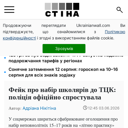
Продовжуючи переглядати Ukrainianwall.com Ви
Середа 12 серпня — найнебезпечніший день тижня:
підтверджуєте, що ознайомилися з
Політикою
що можна й не можна робити з 10 до 16 серпня
конфіденційності
і згодні з використанням файлів cookie.
До 19 400 грн на дрова: ПФУ приймає заяви на
субсидію для власників пічного опалення
Зрозумів
125 грн за куб води: закон №4777 запустив подвійне
подорожчання тарифів у регіонах
Сонячне затемнення 12 серпня: гороскоп на 10–16
серпня для всіх знаків зодіаку
Фейк про набір школярів до ТЦК:
поліція офіційно спростувала
Автор:
Адріана Нікітіна
12:45 03.06.2026
У соцмережах шириться сфабриковане оголошення про
набір неповнолітніх 15–17 років на «літню практику»