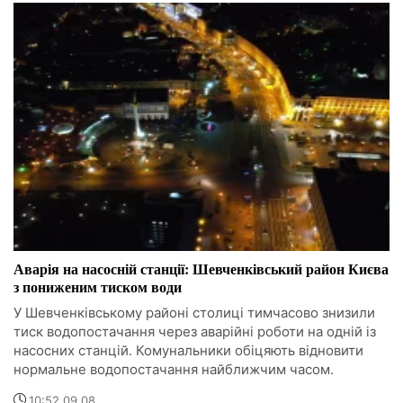
Аварія на насосній станції: Шевченківський район Києва
з пониженим тиском води
У Шевченківському районі столиці тимчасово знизили
тиск водопостачання через аварійні роботи на одній із
насосних станцій. Комунальники обіцяють відновити
нормальне водопостачання найближчим часом.
10:52 09.08