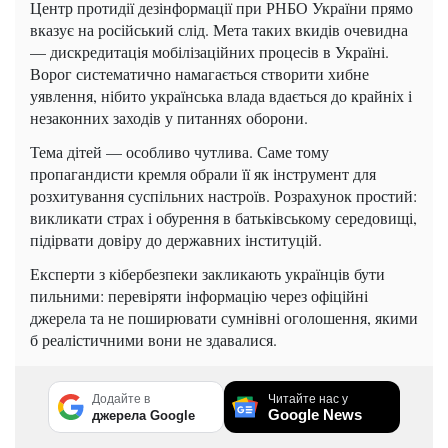
Центр протидії дезінформації при РНБО України прямо
вказує на російський слід. Мета таких вкидів очевидна
— дискредитація мобілізаційних процесів в Україні.
Ворог систематично намагається створити хибне
уявлення, нібито українська влада вдається до крайніх і
незаконних заходів у питаннях оборони.
Тема дітей — особливо чутлива. Саме тому
пропагандисти кремля обрали її як інструмент для
розхитування суспільних настроїв. Розрахунок простий:
викликати страх і обурення в батьківському середовищі,
підірвати довіру до державних інституцій.
Експерти з кібербезпеки закликають українців бути
пильними: перевіряти інформацію через офіційні
джерела та не поширювати сумнівні оголошення, якими
б реалістичними вони не здавалися.
Додайте в
Читайте нас у
Google News
джерела Google