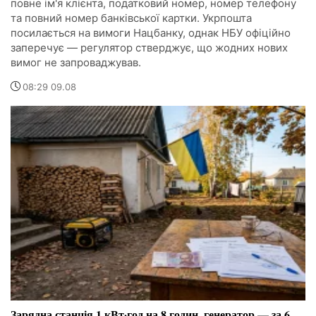
повне ім'я клієнта, податковий номер, номер телефону
та повний номер банківської картки. Укрпошта
посилається на вимоги Нацбанку, однак НБУ офіційно
заперечує — регулятор стверджує, що жодних нових
вимог не запроваджував.
08:29 09.08
Зарядна станція 1 кВт·год на 8 годин, генератор — за 6