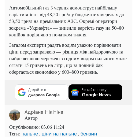
Автомобільний газ 3 червня демонструє найбільшу
варіативність: від 48,50 грн/л у бюджетних мережах до
53,50 грн/л на преміальних АЗС. Окремі оператори —
зокрема «Укрнафта» — знизили вартість газу на 50–80
копійок порівняно з початком тижня.
Загалом експерти радять водіям уважно порівнювати
ціни перед заправкою — різниця між найдорожчою та
найдешевшою мережею за одним видом пального може
сягати 15 гривень на літрі, що за повний бак
обертається економією у 600–800 гривень.
Додайте в
Читайте нас у
Google News
джерела Google
Адріана Нікітіна
Автор
Опубліковано:
03.06 11:24
Теги:
,
,
пальне
ціни на пальне
бензин