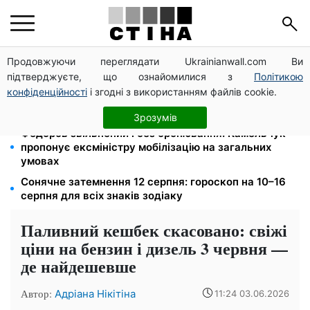
Продовжуючи переглядати Ukrainianwall.com Ви
125 грн за куб води: закон №4777 запустив подвійне
підтверджуєте, що ознайомилися з
Політикою
подорожчання тарифів у регіонах
конфіденційності
і згодні з використанням файлів cookie.
До +37°C на півдні та грози з градом у 9 областях:
прогноз погоди на вихідні від Птухи
Зрозумів
Федоров звільнений і без бронювання: Камельчук
пропонує ексміністру мобілізацію на загальних
умовах
Сонячне затемнення 12 серпня: гороскоп на 10–16
серпня для всіх знаків зодіаку
Паливний кешбек скасовано: свіжі
ціни на бензин і дизель 3 червня —
де найдешевше
Автор:
Адріана Нікітіна
11:24 03.06.2026