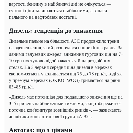
вартості бензину в найближчі дні не очікується —
гуртові ціни залишаються стабільними, а запаси
пального на нафтобазах достатні.
Дизель: тенденція до зниження
Дизельне пальне на більшості АЗС продовжило тренд
на здешевлення, який розпочався наприкінці травня. За
даними галузевих джерел, зниження гуртових цін на 7–
10 грн поступово відображається й на роздрібних
стелах. На 3 червня середня ціна дизеля в мережах
економ-сегменту коливається від 75 до 78 грн/л, тоді як
у преміум-мережах (OKKO, WOG) тримається на рівні
83–85 грн/л.
«Дизель має потенціал для подальшого зниження ще на
3–5 гривень найближчими тижнями, якщо збережеться
поточна кон'юнктура зовнішніх ринків», — зазначають
аналітики консалтингової групи «А-95».
Автогаз: що з цінами