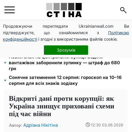
Продовжуючи переглядати Ukrainianwall.com Ви
Пенсія по інвалідності III групи з вересня: від 2595
підтверджуєте, що ознайомилися з
Політикою
до 10 625 грн — хто скільки отримає
конфіденційності
і згодні з використанням файлів cookie.
Затемнення 12 серпня: астролог Базиленко дала
гороскоп на 3–9 серпня для всіх знаків зодіаку
Зрозумів
Новий знак на центральній вулиці: водіям
вантажівок заборонили зупинку — штраф до 680
грн
Сонячне затемнення 12 серпня: гороскоп на 10–16
серпня для всіх знаків зодіаку
Відкриті дані проти корупції: як
Україна знищує приховані схеми
під час війни
Автор:
Адріана Нікітіна
12:30 03.06.2026