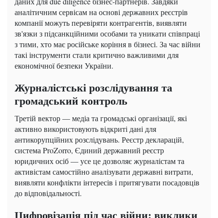
даних для due diligence бізнес-партнерів. Завдяки
аналітичним сервісам на основі державних реєстрів
компанії можуть перевіряти контрагентів, виявляти
зв'язки з підсанкційними особами та уникати співпраці
з тими, хто має російське коріння в бізнесі. За час війни
такі інструменти стали критично важливими для
економічної безпеки України.
Журналістські розслідування та
громадський контроль
Третій вектор — медіа та громадські організації, які
активно використовують відкриті дані для
антикорупційних розслідувань. Реєстр декларацій,
система ProZorro, Єдиний державний реєстр
юридичних осіб — усе це дозволяє журналістам та
активістам самостійно аналізувати державні витрати,
виявляти конфлікти інтересів і притягувати посадовців
до відповідальності.
Цифровізація під час війни: виклики