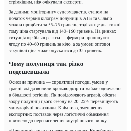
стрімкішим, ніж очікували експерти.
За даними моніторингу супермаркетів, станом на
початок червня кілограм полуниці в АТБ та Сільпо
можна придбати за 55–75 гривень, тоді як ще два тижні
тому ціна стартувала від 140–160 гривень. На ринках
ситуація ще більш разюча — фермери пропонують
ягоду по 40–60 гривень за кіло, а за умови оптової
закупівлі ціна може опускатися до 35 гривень.
Чому полуниця так різко
подешевшала
Основна причина — сприятливі погодні умови у
травні, які дозволили врожаю дозріти майже одночасно
в більшості регіонів. Як повідомляють аграрії, обсяги
збору полуниці цього сезону на 20–25% перевищують
минулорічні показники. Крім того, зменшення
експортних поставок через логістичні обмеження
призвело до перенасичення внутрішнього ринку.
«Пропозиція суттєво перевищує попит. Виробники