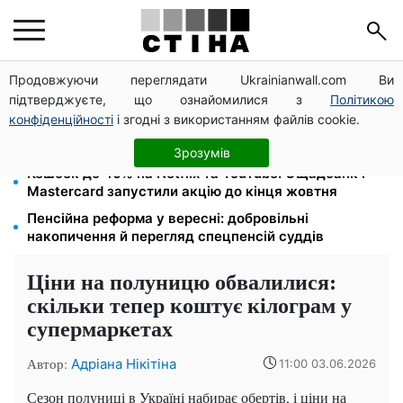
Продовжуючи переглядати Ukrainianwall.com Ви
Міст Метро частково перекриють 7-10 серпня:
підтверджуєте, що ознайомилися з
Політикою
водіям Києва радять планувати об'їзд
конфіденційності
і згодні з використанням файлів cookie.
113 млрд грн заборгували українці за комуналку:
830 тисяч проваджень у реєстрі боржників
Зрозумів
Кешбек до 40% на Netflix та YouTube: Ощадбанк і
Mastercard запустили акцію до кінця жовтня
Пенсійна реформа у вересні: добровільні
накопичення й перегляд спецпенсій суддів
Ціни на полуницю обвалилися:
скільки тепер коштує кілограм у
супермаркетах
Автор:
Адріана Нікітіна
11:00 03.06.2026
Сезон полуниці в Україні набирає обертів, і ціни на