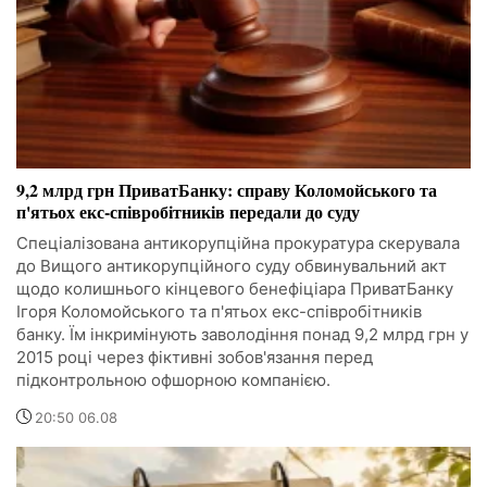
9,2 млрд грн ПриватБанку: справу Коломойського та
п'ятьох екс-співробітників передали до суду
Спеціалізована антикорупційна прокуратура скерувала
до Вищого антикорупційного суду обвинувальний акт
щодо колишнього кінцевого бенефіціара ПриватБанку
Ігоря Коломойського та п'ятьох екс-співробітників
банку. Їм інкримінують заволодіння понад 9,2 млрд грн у
2015 році через фіктивні зобов'язання перед
підконтрольною офшорною компанією.
20:50 06.08