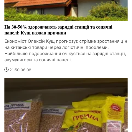
На 30-50% здорожчають зарядні станції та сонячні
панелі: Кущ назвав причини
Економіст Олексій Кущ прогнозує стрімке зростання цін
на китайські товари через логістичні проблеми.
Найбільше подорожчання очікується на зарядні станції,
акумулятори та сонячні панелі.
21:50 06.08