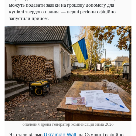
можуть подавати заявки на грошову допомогу для
купівлі твердого палива — перші регіони офіційно
запустили прийом.
опалення дрова генератор компенсація зима 2026
Як стало відомо
, на Сумщині офіційно
Ukrainian Wall