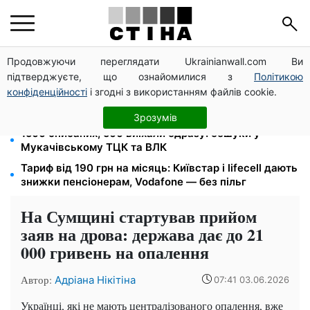
Продовжуючи переглядати Ukrainianwall.com Ви
Допомога людям з інвалідністю I-II групи: DRC,
підтверджуєте, що ознайомилися з
Політикою
Acted і NP реєструють просто вдома на Херсонщині
конфіденційності
і згодні з використанням файлів cookie.
Кешбек до 40% на Netflix та YouTube: Ощадбанк і
Mastercard запустили акцію до кінця жовтня
Зрозумів
1500 списаних, 500 виїхали одразу: обшуки у
Мукачівському ТЦК та ВЛК
Тариф від 190 грн на місяць: Київстар і lifecell дають
знижки пенсіонерам, Vodafone — без пільг
На Сумщині стартував прийом
заяв на дрова: держава дає до 21
000 гривень на опалення
Автор:
Адріана Нікітіна
07:41 03.06.2026
Українці, які не мають централізованого опалення, вже