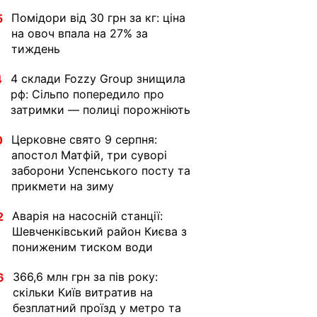
Помідори від 30 грн за кг: ціна
5
на овоч впала на 27% за
тиждень
4 склади Fozzy Group знищила
4
рф: Сільпо попередило про
затримки — полиці порожніють
Церковне свято 9 серпня:
0
апостол Матфій, три суворі
заборони Успенського посту та
прикмети на зиму
Аварія на насосній станції:
2
Шевченківський район Києва з
пониженим тиском води
366,6 млн грн за пів року:
6
скільки Київ витратив на
безплатний проїзд у метро та