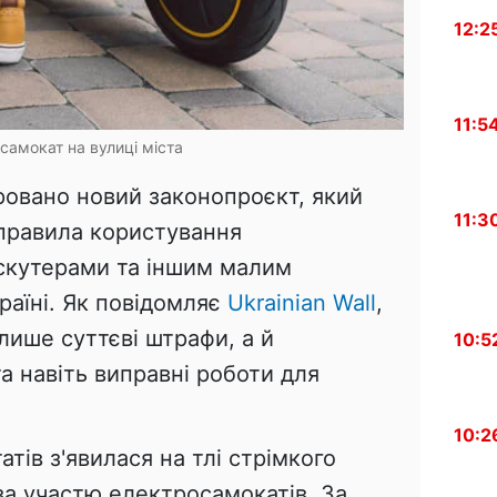
12:2
11:5
самокат на вулиці міста
ровано новий законопроєкт, який
11:3
правила користування
скутерами та іншим малим
раїні. Як повідомляє
Ukrainian Wall
,
лише суттєві штрафи, а й
10:5
а навіть виправні роботи для
10:2
атів з'явилася на тлі стрімкого
за участю електросамокатів. За