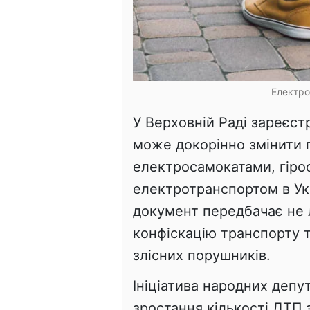
Електро
У Верховній Раді зареєст
може докорінно змінити 
електросамокатами, гіро
електротранспортом в Ук
документ передбачає не 
конфіскацію транспорту т
злісних порушників.
Ініціатива народних депут
зростання кількості ДТП 