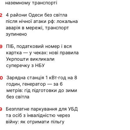
наземному транспорті
4 райони Одеси без світла
2
після нічної атаки рф: локальна
аварія в мережі, транспорт
зупинено
ПІБ, податковий номер і вся
9
картка — у чеках: нові правила
Укрпошти викликали
суперечку з НБУ
Зарядна станція 1 кВт·год на 8
30
годин, генератор — за 6
метрів: гід підготовки до зими
без світла
Безплатне паркування для УБД
9
та осіб з інвалідністю через
війну: як отримати пільгу