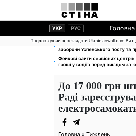
Головна
УКР
РУС
Продовжуючи переглядати Ukrainianwall.com Ви 
Церковне свято 9 серпня: апосто
заборони Успенського посту та 
Фейкові сайти сервісних центрі
гроші у водіїв перед виїздом за 
До 17 000 грн ш
Раді зареєструв
електросамокат
Головна
»
Тиждень