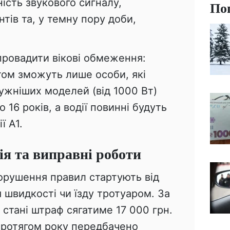
ість звукового сигналу,
По
тів та, у темну пору доби,
ровадити вікові обмеження:
ом зможуть лише особи, які
тужніших моделей (від 1000 Вт)
о 16 років, а водії повинні будуть
ї А1.
я та виправні роботи
порушення правил стартують від
 швидкості чи їзду тротуаром. За
стані штраф сягатиме 17 000 грн.
протягом року передбачено