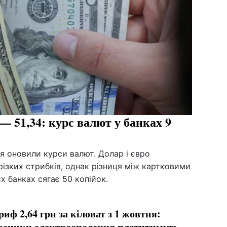
 — 51,34: курс валют у банках 9
ня оновили курси валют. Долар і євро
ізких стрибків, однак різниця між картковими
х банках сягає 50 копійок.
риф 2,64 грн за кіловат з 1 жовтня:
асники електроопалення платитимуть