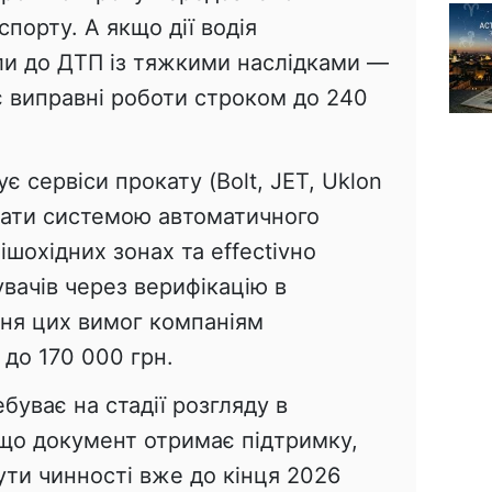
порту. А якщо дії водія
и до ДТП із тяжкими наслідками —
 виправні роботи строком до 240
 сервіси прокату (Bolt, JET, Uklon
кати системою автоматичного
шохідних зонах та effectivно
вачів через верифікацію в
ння цих вимог компаніям
до 170 000 грн.
буває на стадії розгляду в
кщо документ отримає підтримку,
ути чинності вже до кінця 2026