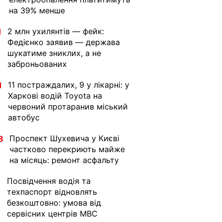
на 39% менше
2 млн ухилянтів — фейк:
1
Федієнко заявив — держава
шукатиме зниклих, а не
заброньованих
11 постраждалих, 9 у лікарні: у
1
Харкові водій Toyota на
червоний протаранив міський
автобус
Проспект Шухевича у Києві
8
частково перекриють майже
на місяць: ремонт асфальту
Посвідчення водія та
1
техпаспорт відновлять
безкоштовно: умова від
сервісних центрів МВС