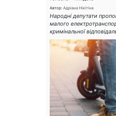
Автор:
Адріана Нікітіна
Народні депутати проп
малого електротранспор
кримінальної відповідал