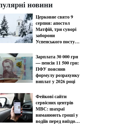
пулярні новини
Церковне свято 9
серпня: апостол
Матфій, три суворі
заборони
Успенського посту
та прикмети на зиму
Зарплата 30 000 грн
— пенсія 11 500 грн:
ПФУ пояснив
формулу розрахунку
виплат у 2026 році
Фейкові сайти
сервісних центрів
МВС: шахраї
виманюють гроші у
водіїв перед виїздом
за кордон