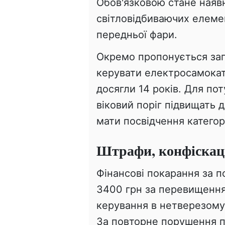
Обов'язковою стане наявн
світловідбиваючих елемен
передньої фари.
Окремо пропонується зап
керувати електросамокат
досягли 14 років. Для по
віковий поріг підвищать д
мати посвідчення категорі
Штрафи, конфіскаці
Фінансові покарання за 
3400 грн за перевищення
керування в нетверезому 
За повторне порушення 