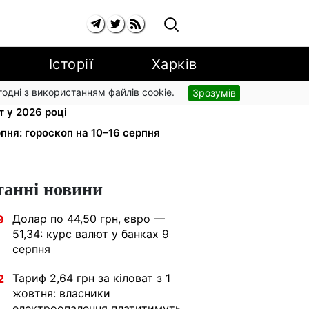
Історії
Харків
згодні з використанням файлів cookie.
Зрозумів
сія 11 500 грн: ПФУ пояснив
 у 2026 році
пня: гороскоп на 10–16 серпня
танні новини
Долар по 44,50 грн, євро —
9
51,34: курс валют у банках 9
серпня
Тариф 2,64 грн за кіловат з 1
2
жовтня: власники
електроопалення платитимуть