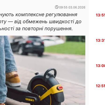
09:55 03.06.2026
онують комплексне регулювання
13:5
ту — від обмежень швидкості до
ьності за повторні порушення.
13:3
13:0
12:5