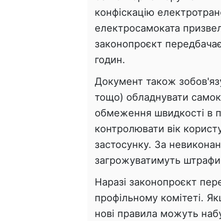
конфіскацію електротранс
електросамоката призвел
законопроєкт передбачає
годин.
Документ також зобов'язує
тощо) обладнувати само
обмеження швидкості в пі
контролювати вік користу
застосунку. За невикона
загрожуватимуть штрафи 
Наразі законопроєкт пере
профільному комітеті. Я
нові правила можуть наб