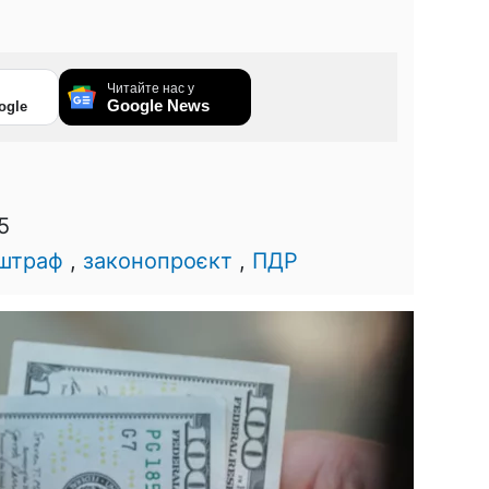
Читайте нас у
Google News
ogle
5
штраф
,
законопроєкт
,
ПДР