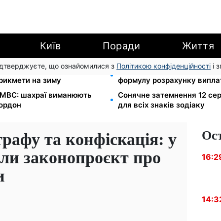
Київ
Поради
Життя
підтверджуєте, що ознайомилися з
Політикою конфіденційності
і 
л Матфій, три суворі
Зарплата 30 000 грн — пен
прикмети на зиму
формулу розрахунку виплат
в МВС: шахраї виманюють
Сонячне затемнення 12 сер
кордон
для всіх знаків зодіаку
Ос
трафу та конфіскація: у
али законопроєкт про
16:2
и
14:3