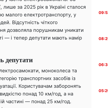
, лише за 2025 рік в Україні сталося
09:5
тю малого електротранспорту, у
дей. Відсутність чіткого
ння дозволяла порушникам уникати
ті — і тепер депутати мають намір
08:2
ь депутати
06:
лектросамокати, моноколеса та
тегорію транспортних засобів із
уатації. Користувачам заборонять
05:2
видкістю понад 10 км/год, а на
й частині — понад 25 км/год.