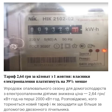
Тариф 2,64 грн за кіловат з 1 жовтня: власники
електроопалення платитимуть на 39% менше
Упродовж опалювального сезону для домогосподарств
з електроопаленням діятиме знижена ціна — 2,64 грн/
кВт·год на перші 2000 кВт·год. Розповідаємо, кого
торкнеться новий тариф і як заощадити ще більше за
допомогою двозонного лічильника.