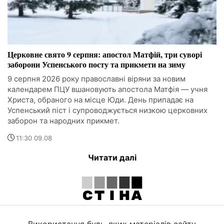
Церковне свято 9 серпня: апостол Матфій, три суворі
заборони Успенського посту та прикмети на зиму
9 серпня 2026 року православні віряни за новим
календарем ПЦУ вшановують апостола Матфія — учня
Христа, обраного на місце Юди. День припадає на
Успенський піст і супроводжується низкою церковних
заборон та народних прикмет.
11:30 09.08
Читати далі
Використання будь-яких матеріалів сайту