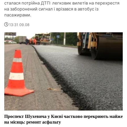
сталася потрійна ДТП: легковик вилетів на перехрестя
на заборонений сигнал і врізався в автобус із
пасажирами.
13:31 09.08
Проспект Шухевича у Києві частково перекриють майже
на місяць: ремонт асфальту