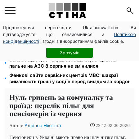
Продовжуючи переглядати Ukrainianwall.com Ви
Тарифи Київстар і Vodafone подешевшали до 50%:
підтверджуєте, що ознайомилися з
Політикою
скільки коштує зв'язок у серпні
конфіденційності
і згодні з використанням файлів cookie.
До 19 400 грн на дрова: ПФУ приймає заяви на
субсидію для власників пічного опалення
Зрозумів
Бензин від 77,90 грн, дизель до 97,90: ціни на
пальне на АЗС 8 серпня не змінилися
Фейкові сайти сервісних центрів МВС: шахраї
виманюють гроші у водіїв перед виїздом за кордон
Нуль гривень за комуналку та
проїзд: перелік пільг для
пенсіонерів із червня
Автор:
Адріана Нікітіна
22:12 02.06.2026
Пенсіонери в Україні мають право на цілу низку пільг,