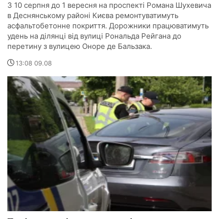
З 10 серпня до 1 вересня на проспекті Романа Шухевича
в Деснянському районі Києва ремонтуватимуть
асфальтобетонне покриття. Дорожники працюватимуть
удень на ділянці від вулиці Рональда Рейгана до
перетину з вулицею Оноре де Бальзака.
13:08 09.08