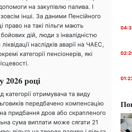
допомоги на закупівлю палива. І
 зовсім інші. За даними Пенсійного
і право на такі пільги мають
04:3
 бойових дій, люди з інвалідністю
ліквідації наслідків аварії на ЧАЕС,
02:2
 окремі категорії пенсіонерів, які
ісцевості.
у 2026 році
01:2
д категорії отримувача та виду
По
льговиків передбачено компенсацію
 на придбання дров або скрапленого
льна сума виплати може сягати 21
во: пільга на тверде паливо і пільга