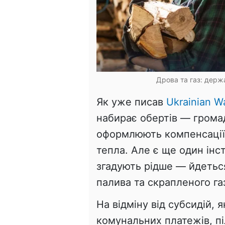
Дрова та газ: держ
Як уже писав
Ukrainian Wa
набирає обертів — грома
оформлюють компенсації
тепла. Але є ще один інс
згадують рідше — йдетьс
палива та скрапленого га
На відміну від субсидій,
комунальних платежів, пі