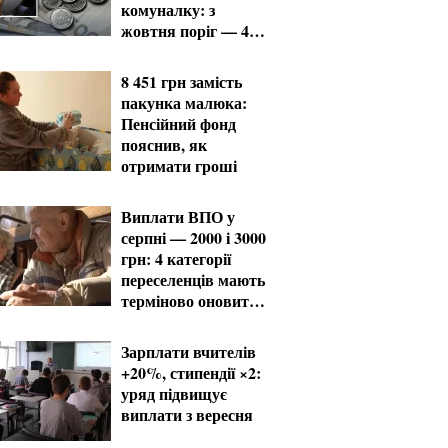
комуналку: з
жовтня поріг — 432
тисячі
8 451 грн замість
пакунка малюка:
Пенсійний фонд
пояснив, як
отримати гроші
Виплати ВПО у
серпні — 2000 і 3000
грн: 4 категорії
переселенців мають
терміново оновити
дані
Зарплати вчителів
+20%, стипендії ×2:
уряд підвищує
виплати з вересня