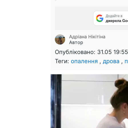
Додайте в
джерела Go
Адріана Нікітіна
Автор
Опубліковано:
31.05 19:55
Теги:
опалення
,
дрова
,
п