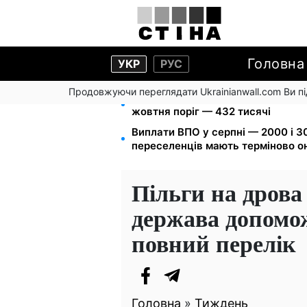
Головна
УКР
РУС
Продовжуючи переглядати Ukrainianwall.com Ви 
172 940 грн захистять житло від 
жовтня поріг — 432 тисячі
Виплати ВПО у серпні — 2000 і 30
переселенців мають терміново о
Пільги на дрова 
держава допомож
повний перелік
Головна
»
Тиждень