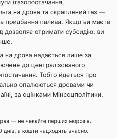
уги (газопостачання,
ільга на дрова та скраплений газ —
на придбання палива. Якщо ви маєте
хід дозволяє отримати субсидію, ви
нше.
а на дрова надається лише за
лючене до централізованого
опостачання. Тобто йдеться про
еально опалюються дровами чи
аїні, за оцінками Мінсоцполітики,
раз — не чекайте перших морозів.
0 днів, а кошти надходять вчасно.