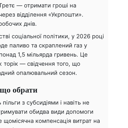
 Третє — отримати гроші на
через відділення «Укрпошти».
робочих днів.
тві соціальної політики, у 2026 році
рде паливо та скраплений газ у
онад 1,5 мільярда гривень. Це
 торік — свідчення того, що
адний опалювальний сезон.
 що обрати
 пільги з субсидіями і навіть не
тримувати обидва види допомоги
е щомісячна компенсація витрат на