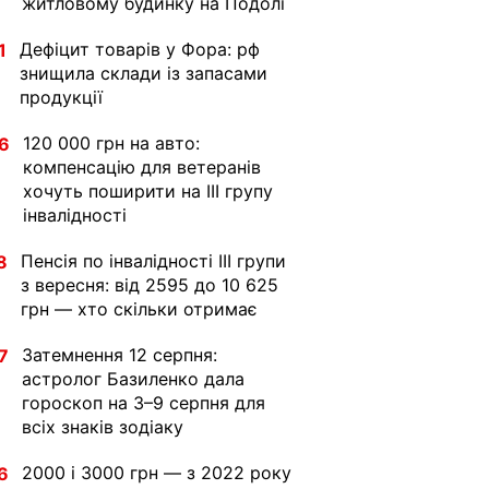
житловому будинку на Подолі
Дефіцит товарів у Фора: рф
1
знищила склади із запасами
продукції
120 000 грн на авто:
6
компенсацію для ветеранів
хочуть поширити на III групу
інвалідності
Пенсія по інвалідності III групи
8
з вересня: від 2595 до 10 625
грн — хто скільки отримає
Затемнення 12 серпня:
7
астролог Базиленко дала
гороскоп на 3–9 серпня для
всіх знаків зодіаку
2000 і 3000 грн — з 2022 року
6