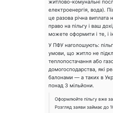
житлово-комунальні посл
електроенергія, вода). П
це разова річна виплата 
право на пільгу і ваш до
можете оформити і те, і і
У ПФУ наголошують: пільг
умови, що житло не підк
теплопостачання або газ
домогосподарства, які р
балонами — а таких в Укр
понад 3 мільйони.
Оформлюйте пільгу вже за
Розгляд заяви займає до 1