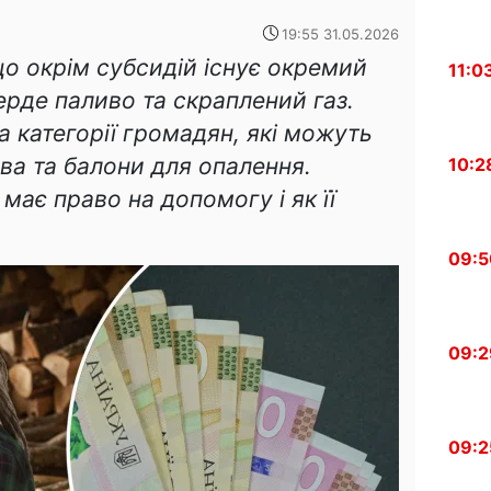
19:55 31.05.2026
 що окрім субсидій існує окремий
11:0
ерде паливо та скраплений газ.
 категорії громадян, які можуть
ва та балони для опалення.
10:2
має право на допомогу і як її
09:5
09:2
09:2