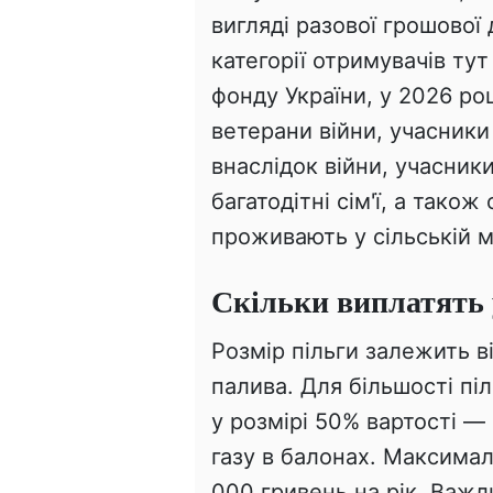
вигляді разової грошової 
категорії отримувачів тут
фонду України, у 2026 роц
ветерани війни, учасники
внаслідок війни, учасники 
багатодітні сім'ї, а також
проживають у сільській м
Скільки виплатять 
Розмір пільги залежить ві
палива. Для більшості пі
у розмірі 50% вартості —
газу в балонах. Максима
000 гривень на рік. Важли