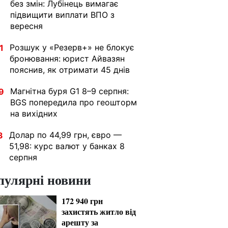
без змін: Лубінець вимагає
підвищити виплати ВПО з
вересня
Розшук у «Резерв+» не блокує
1
бронювання: юрист Айвазян
пояснив, як отримати 45 днів
Магнітна буря G1 8–9 серпня:
9
BGS попередила про геошторм
на вихідних
Долар по 44,99 грн, євро —
3
51,98: курс валют у банках 8
серпня
пулярні новини
172 940 грн
захистять житло від
арешту за