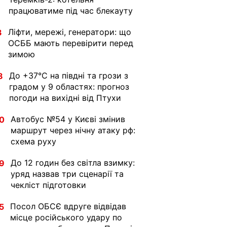
працюватиме під час блекауту
Ліфти, мережі, генератори: що
3
ОСББ мають перевірити перед
зимою
До +37°C на півдні та грози з
8
градом у 9 областях: прогноз
погоди на вихідні від Птухи
Автобус №54 у Києві змінив
0
маршрут через нічну атаку рф:
схема руху
До 12 годин без світла взимку:
9
уряд назвав три сценарії та
чекліст підготовки
Посол ОБСЄ вдруге відвідав
5
місце російського удару по