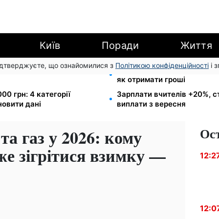
Київ
Поради
Життя
підтверджуєте, що ознайомилися з
Політикою конфіденційності
і 
арешту за комуналку: з
8 451 грн замість пакунка
як отримати гроші
00 грн: 4 категорії
Зарплати вчителів +20%, с
новити дані
виплати з вересня
Ос
та газ у 2026: кому
е зігрітися взимку —
12:2
12:0