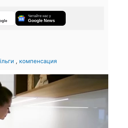
Читайте нас у
Google News
ogle
ільги
,
компенсация