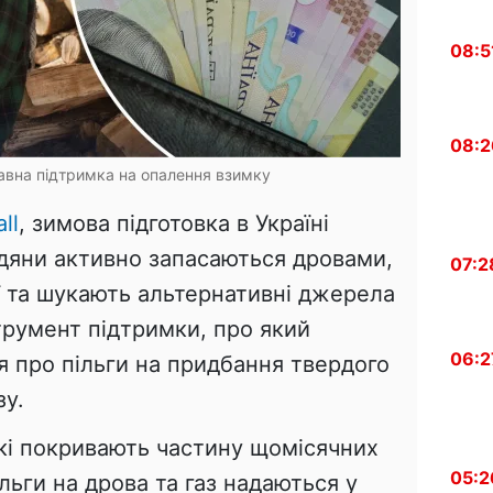
08:5
08:2
авна підтримка на опалення взимку
ll
, зимова підготовка в Україні
дяни активно запасаються дровами,
07:2
 та шукають альтернативні джерела
трумент підтримки, про який
06:2
я про пільги на придбання твердого
зу.
 які покривають частину щомісячних
05:2
льги на дрова та газ надаються у