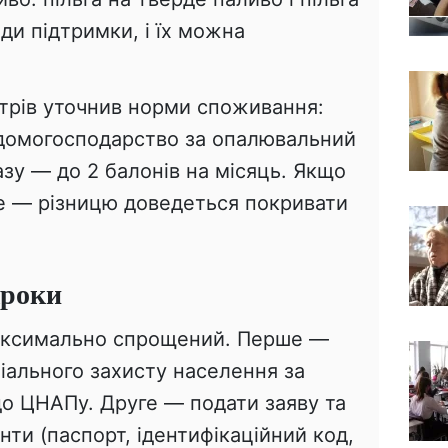
ди підтримки, і їх можна
стрів уточнив норми споживання:
 домогосподарство за опалювальний
азу — до 2 балонів на місяць. Якщо
ше — різницю доведеться покривати
кроки
аксимально спрощений. Перше —
іального захисту населення за
о ЦНАПу. Друге — подати заяву та
ти (паспорт, ідентифікаційний код,