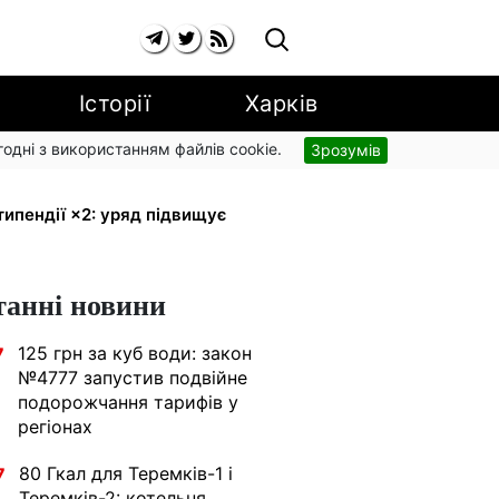
Історії
Харків
згодні з використанням файлів cookie.
Зрозумів
 малюка: Пенсійний фонд пояснив,
типендії ×2: уряд підвищує
танні новини
125 грн за куб води: закон
7
№4777 запустив подвійне
подорожчання тарифів у
регіонах
80 Гкал для Теремків-1 і
7
Теремків-2: котельня