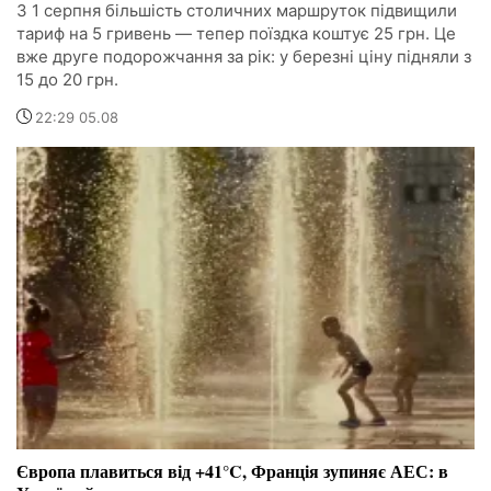
З 1 серпня більшість столичних маршруток підвищили
тариф на 5 гривень — тепер поїздка коштує 25 грн. Це
вже друге подорожчання за рік: у березні ціну підняли з
15 до 20 грн.
22:29 05.08
Європа плавиться від +41°C, Франція зупиняє АЕС: в