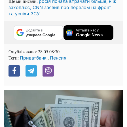
Ще ми писали,
росія почала втрачати більше, ніж
захоплює, CNN заявив про перелом на фронті
та успіхи ЗСУ.
Додайте в
Читайте нас у
Google News
джерела Google
Опубліковано:
28.05 08:30
Теги:
,
Приватбанк
Пенсия