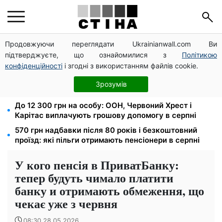
Продовжуючи переглядати Ukrainianwall.com Ви
800 000 грн за інвалідність, 1 млн — родині
підтверджуєте, що ознайомилися з
Політикою
загиблого: ПФУ затвердив нові правила виплат
конфіденційності
і згодні з використанням файлів cookie.
Бронювання перевірять до 1 вересня: Агентство
відновлення консультує критично важливі
Зрозумів
підприємства
До 12 300 грн на особу: ООН, Червоний Хрест і
Карітас виплачують грошову допомогу в серпні
570 грн надбавки після 80 років і безкоштовний
проїзд: які пільги отримають пенсіонери в серпні
У кого пенсія в ПриватБанку:
тепер будуть чимало платити
банку и отримають обмеження, що
чекає уже з червня
08:30 28.05.2026