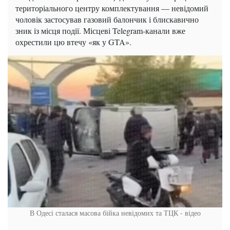
територіального центру комплектування — невідомий
чоловік застосував газовий балончик і блискавично
зник із місця події. Місцеві Telegram-канали вже
охрестили цю втечу «як у GTA».
В Одесі сталася масова бійка невідомих та ТЦК - відео