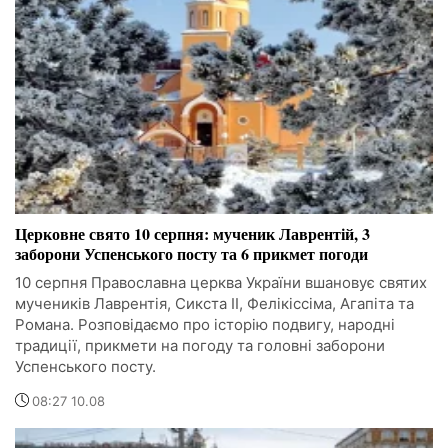
Церковне свято 10 серпня: мученик Лаврентій, 3
заборони Успенського посту та 6 прикмет погоди
10 серпня Православна церква України вшановує святих
мучеників Лаврентія, Сикста II, Фелікіссіма, Агапіта та
Романа. Розповідаємо про історію подвигу, народні
традиції, прикмети на погоду та головні заборони
Успенського посту.
08:27 10.08