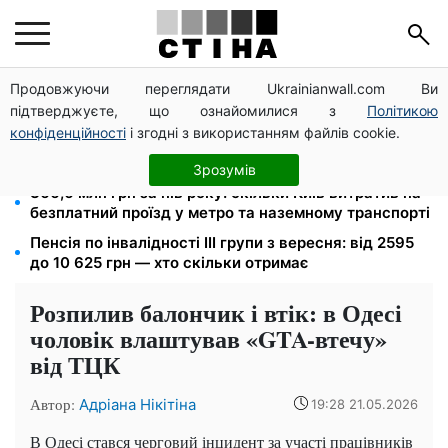
Продовжуючи переглядати Ukrainianwall.com Ви
12 300 грн від УВКБ ООН: пенсіонери та безробітні
підтверджуєте, що ознайомилися з
Політикою
переселенці отримають виплати у серпні
конфіденційності
і згодні з використанням файлів cookie.
Долар по 44,50 грн, євро — 51,34: курс валют у
банках 9 серпня
Зрозумів
366,6 млн грн за пів року: скільки Київ витратив на
безплатний проїзд у метро та наземному транспорті
Пенсія по інвалідності III групи з вересня: від 2595
до 10 625 грн — хто скільки отримає
Розпилив балончик і втік: в Одесі
чоловік влаштував «GTA-втечу»
від ТЦК
Автор:
Адріана Нікітіна
19:28 21.05.2026
В Одесі стався черговий інцидент за участі працівників