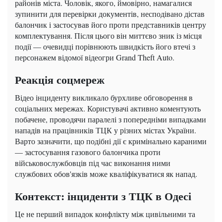
районів міста. Чоловік, якого, ймовірно, намагалися
зупинити для перевірки документів, несподівано дістав
балончик і застосував його проти представників центру
комплектування. Після цього він миттєво зник із місця
події — очевидці порівнюють швидкість його втечі з
персонажем відомої відеогри Grand Theft Auto.
Реакція соцмереж
Відео інциденту викликало бурхливе обговорення в
соціальних мережах. Користувачі активно коментують
побачене, проводячи паралелі з попередніми випадками
нападів на працівників ТЦК у різних містах України.
Варто зазначити, що подібні дії є кримінально караними
— застосування газового балончика проти
військовослужбовців під час виконання ними
службових обов'язків може кваліфікуватися як напад.
Контекст: інциденти з ТЦК в Одесі
Це не перший випадок конфлікту між цивільними та