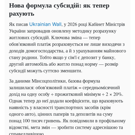
Нова формула субсидій: як тепер
рахують
Як писав
, у 2026 році Кабінет Міністрів
Ukrainian Wall
України запровадив оновлену методику розрахунку
житлових субсидій. Ключова зміна — тепер
обов'язковий платіж розраховується не лише виходячи з
доходів домогосподарства, а й з урахуванням майнового
стану родини. Тобто якщо у сім'ї є депозит у банку,
другий автомобіль або житло понад норму — розмір
субсидії можуть суттєво зменшити.
За даними Мінсоцполітики, базова формула
залишилася: обов'язковий платіж = середньомісячний
дохід на одну особу ÷ прожитковий мінімум ÷ 2 × 20%.
Однак тепер до неї додали коефіцієнти, що враховують
наявність у власності транспортних засобів (крім
одного авто), цінних паперів та депозитів на суму
понад 100 тисяч гривень. Як повідомили в профільному
відомстві, мета змін — зробити систему адреснішою та
справедливішою.