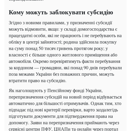
Кому можуть заблокувати субсидію
Згідно з новими правилами, у призначенні субсидії
можуть відмовити, якщо: у складі домогосподарства є
працездатні особи, які не працюють і не перебувають на
обліку в центрі зайнятості; родина здійснила покупку
на суму понад 50 тисяч гривень протягом року; у
власності є більше одного житлового приміщення або
автомобіля. Окремо перевірятимуть факти перебування
за кордоном — громадяни, які понад 90 днів перебували
поза межами України без поважних причин, можуть
втратити право на субсидію.
Як наголошують у Пенсійному фонді України,
перепризначення субсидій на новий період відбувається
автоматично для більшості отримувачів. Однак тим, хто
підпадає під нові критерії перевірки, варто заздалегідь
підготувати документи для підтвердження права на
допомогу. Заяви на перепризначення приймають через
сервісні центри ПФУ, ЦНАПи та онлайн через портал