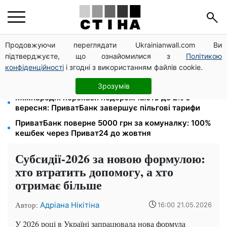
Продовжуючи переглядати Ukrainianwall.com Ви
Зарплата 30 000 грн — пенсія 11 500 грн: ПФУ
підтверджуєте, що ознайомилися з
Політикою
пояснив, як розрахувати виплати у 2026 році
конфіденційності
і згодні з використанням файлів cookie.
800 000 грн за інвалідність, 1 млн — родині
загиблого: ПФУ затвердив нові правила виплат
Зрозумів
Міжнародні перекази подорожчають до 2% з
вересня: ПриватБанк завершує пільгові тарифи
ПриватБанк поверне 5000 грн за комуналку: 100%
кешбек через Приват24 до жовтня
Субсидії-2026 за новою формулою:
хто втратить допомогу, а хто
отримає більше
Автор:
Адріана Нікітіна
16:00 21.05.2026
У 2026 році в Україні запрацювала нова формула