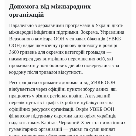
Допомога від міжнародних
організацій
Паралельно з державними програмами в Україні діють
міжнародні ініціативи підтримки. Зокрема, Управління
Верховного комісара ООН у справах біженців (УВКБ
ООН) надає щомісячну грошову допомогу в розмірі
3600 гривень для окремих категорій громадян —
насамперед для внутрішньо переміщених осіб, які
проживають у зоні бойових дій або повернулися з-за
кордону після тривалої відсутності.
Реєстрація на отримання допомоги від УВКБ ООН
відбувається через офіційні пункти збору даних, які
працюють у різних регіонах країни. Актуальний
перелік пунктів і графік їх роботи публікується на
офіційних ресурсах організації. Окрім УВКБ ООН,
фінансову підтримку окремим категоріям українців
надають також Карітас, Червоний Хрест та низка інших
гуманітарних організацій — умови та суми виплат
варто уточнювати безпосередньо в регіональних