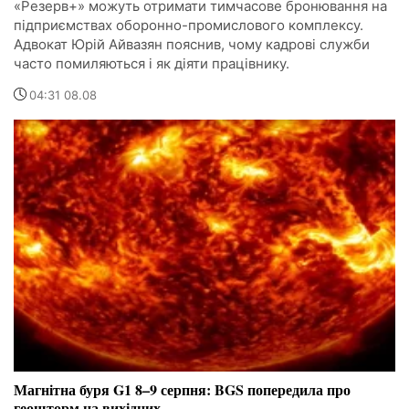
«Резерв+» можуть отримати тимчасове бронювання на
підприємствах оборонно-промислового комплексу.
Адвокат Юрій Айвазян пояснив, чому кадрові служби
часто помиляються і як діяти працівнику.
04:31 08.08
Магнітна буря G1 8–9 серпня: BGS попередила про
геошторм на вихідних