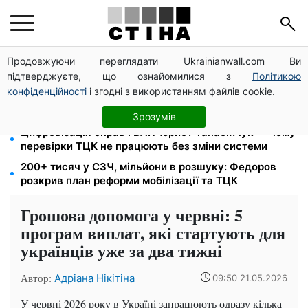
Продовжуючи переглядати Ukrainianwall.com Ви
172 940 грн захистять житло від арешту за
підтверджуєте, що ознайомилися з
Політикою
комуналку: з жовтня поріг — 432 тисячі
конфіденційності
і згодні з використанням файлів cookie.
8 451 грн замість пакунка малюка: Пенсійний фонд
пояснив, як отримати гроші
Зрозумів
Цифровізація справ і ВЛК: юрист Танасійчук — чому
перевірки ТЦК не працюють без зміни системи
200+ тисяч у СЗЧ, мільйони в розшуку: Федоров
розкрив план реформи мобілізації та ТЦК
Грошова допомога у червні: 5
програм виплат, які стартують для
українців уже за два тижні
Автор:
Адріана Нікітіна
09:50 21.05.2026
У червні 2026 року в Україні запрацюють одразу кілька