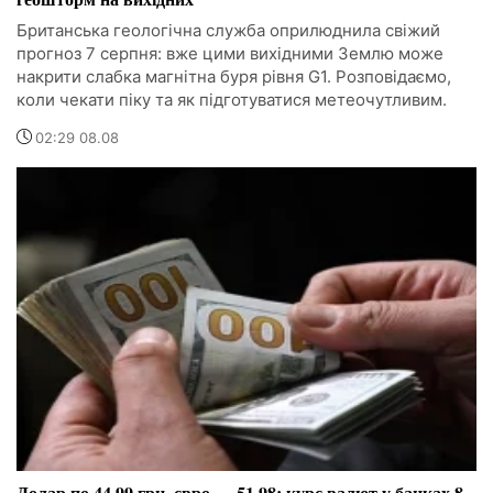
Британська геологічна служба оприлюднила свіжий
прогноз 7 серпня: вже цими вихідними Землю може
накрити слабка магнітна буря рівня G1. Розповідаємо,
коли чекати піку та як підготуватися метеочутливим.
02:29 08.08
Долар по 44,99 грн, євро — 51,98: курс валют у банках 8