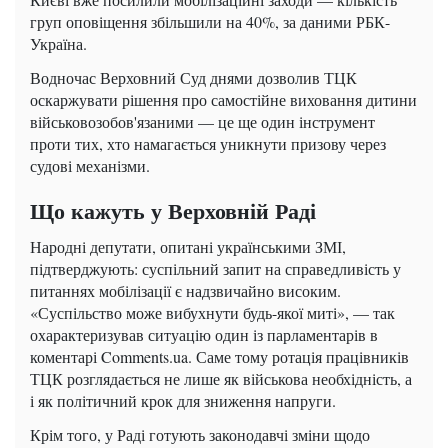
груп оповіщення збільшили на 40%, за даними РБК-
Україна.
Водночас Верховний Суд днями дозволив ТЦК
оскаржувати рішення про самостійне виховання дитини
військовозобов'язаними — це ще один інструмент
проти тих, хто намагається уникнути призову через
судові механізми.
Що кажуть у Верховній Раді
Народні депутати, опитані українськими ЗМІ,
підтверджують: суспільний запит на справедливість у
питаннях мобілізації є надзвичайно високим.
«Суспільство може вибухнути будь-якої миті», — так
охарактеризував ситуацію один із парламентарів в
коментарі Comments.ua. Саме тому ротація працівників
ТЦК розглядається не лише як військова необхідність, а
і як політичний крок для зниження напруги.
Крім того, у Раді готують законодавчі зміни щодо