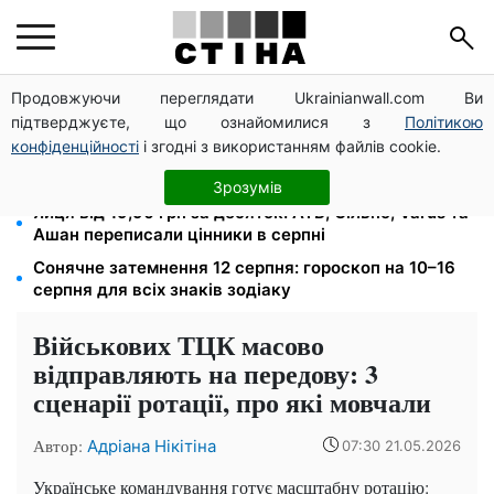
Продовжуючи переглядати Ukrainianwall.com Ви
Бензин від 77,90 грн, дизель до 97,90: ціни на
підтверджуєте, що ознайомилися з
Політикою
пальне на АЗС 8 серпня не змінилися
конфіденційності
і згодні з використанням файлів cookie.
Фейкові сайти сервісних центрів МВС: шахраї
виманюють гроші у водіїв перед виїздом за кордон
Зрозумів
Яйця від 19,90 грн за десяток: АТБ, Сільпо, Varus та
Ашан переписали цінники в серпні
Сонячне затемнення 12 серпня: гороскоп на 10–16
серпня для всіх знаків зодіаку
Військових ТЦК масово
відправляють на передову: 3
сценарії ротації, про які мовчали
Автор:
Адріана Нікітіна
07:30 21.05.2026
Українське командування готує масштабну ротацію: