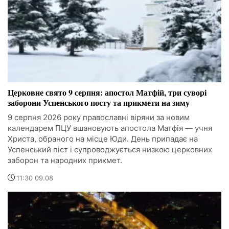
Церковне свято 9 серпня: апостол Матфій, три суворі
заборони Успенського посту та прикмети на зиму
9 серпня 2026 року православні віряни за новим
календарем ПЦУ вшановують апостола Матфія — учня
Христа, обраного на місце Юди. День припадає на
Успенський піст і супроводжується низкою церковних
заборон та народних прикмет.
11:30 09.08