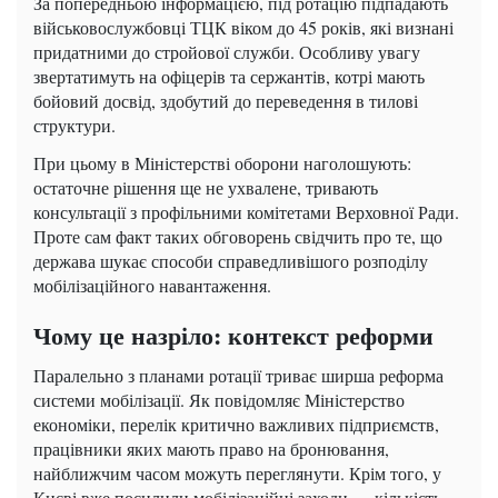
За попередньою інформацією, під ротацію підпадають
військовослужбовці ТЦК віком до 45 років, які визнані
придатними до стройової служби. Особливу увагу
звертатимуть на офіцерів та сержантів, котрі мають
бойовий досвід, здобутий до переведення в тилові
структури.
При цьому в Міністерстві оборони наголошують:
остаточне рішення ще не ухвалене, тривають
консультації з профільними комітетами Верховної Ради.
Проте сам факт таких обговорень свідчить про те, що
держава шукає способи справедливішого розподілу
мобілізаційного навантаження.
Чому це назріло: контекст реформи
Паралельно з планами ротації триває ширша реформа
системи мобілізації. Як повідомляє Міністерство
економіки, перелік критично важливих підприємств,
працівники яких мають право на бронювання,
найближчим часом можуть переглянути. Крім того, у
Києві вже посилили мобілізаційні заходи — кількість