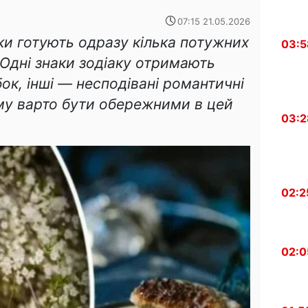
07:15 21.05.2026
ки готують одразу кілька потужних
03:5
 Одні знаки зодіаку отримають
ок, інші — несподівані романтичні
ому варто бути обережними в цей
03:2
02:2
02:0