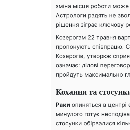
зміна місця роботи може 
Астрологи радять не звол
рішення зіграє ключову р
Козерогам 22 травня варт
пропонують співпрацю. С
Козерогів, утворює сприя
означає: ділові перегово
пройдуть максимально гл
Кохання та стосунк
Раки
опиняться в центрі 
минулого готує несподіва
стосунки обірвалися кіль