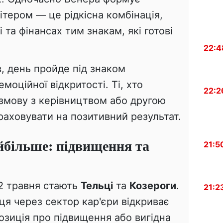
ітером — це рідкісна комбінація,
і та фінансах тим знакам, які готові
22:4
, день пройде під знаком
моційної відкритості. Ті, хто
22:2
озмову з керівництвом або другою
аховувати на позитивний результат.
йбільше: підвищення та
21:5
2 травня стають
Тельці
та
Козероги
.
21:2
ця через сектор кар'єри відкриває
озиція про підвищення або вигідна