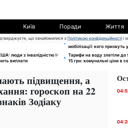
Київ
Поради
Життя
підтверджуєте, що ознайомилися з
Політикою конфіденційності
і 
EF роздає допомогу в
Студенти-заочники та вечі
мобілізації: кого призвуть 
ША: люди з інвалідністю I-
Тарифи на воду злетіли до 
мають виплати
15 грн: комунальні ціни в с
Ос
мають підвищення, а
хання: гороскоп на 22
04:5
знаків Зодіаку
04:2