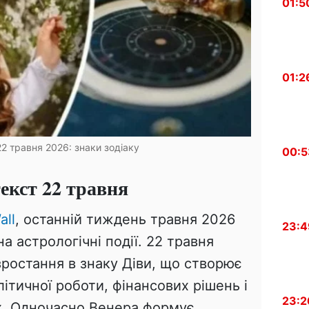
01:5
01:2
2 травня 2026: знаки зодіаку
00:5
екст 22 травня
all
, останній тиждень травня 2026
23:4
а астрологічні події. 22 травня
зростання в знаку Діви, що створює
ітичної роботи, фінансових рішень і
23:2
х. Одночасно Венера формує