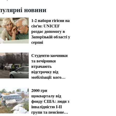
пулярні новини
1-2 набори гігієни на
сім'ю: UNICEF
роздає допомогу в
Запорізькій області у
серпні
Студенти-заочники
та вечірники
втрачають
відстрочку від
мобілізації: кого
призвуть у серпні
2000 грн
щокварталу від
фонду США: люди з
інвалідністю I-II
групи та пенсіонери