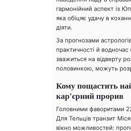
гармонійний аспект із Юп
яка обіцяє удачу в коханн
діяти.
За прогнозами астрологів
практичності й водночас е
зважиться на відверту р
половинкою, можуть розр
Кому пощастить на
кар'єрний прорив
Головними фаворитами 2
Для Тельців транзит Міся
вікно можливостей: проп