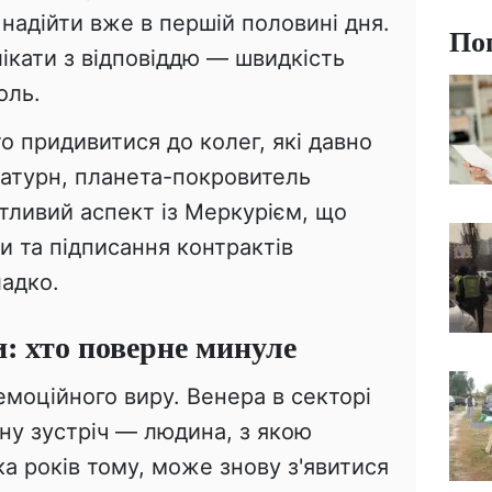
надійти вже в першій половині дня.
По
ікати з відповіддю — швидкість
оль.
о придивитися до колег, які давно
атурн, планета-покровитель
тливий аспект із Меркурієм, що
ри та підписання контрактів
адко.
и: хто поверне минуле
емоційного виру. Венера в секторі
ну зустріч — людина, з якою
ка років тому, може знову з'явитися