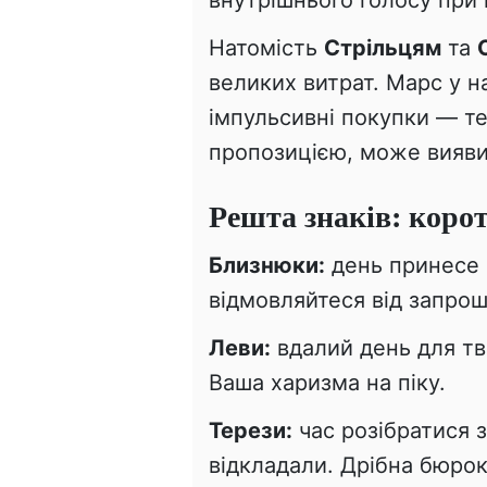
внутрішнього голосу при
Натомість
Стрільцям
та
великих витрат. Марс у 
імпульсивні покупки — т
пропозицією, може вияви
Решта знаків: коро
Близнюки:
день принесе 
відмовляйтеся від запрош
Леви:
вдалий день для тво
Ваша харизма на піку.
Терези:
час розібратися 
відкладали. Дрібна бюрок