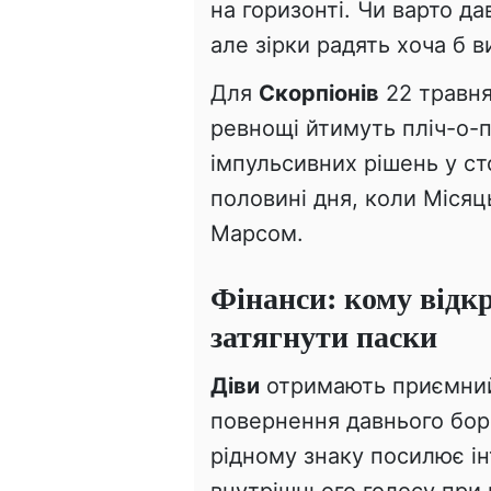
на горизонті. Чи варто д
але зірки радять хоча б в
Для
Скорпіонів
22 травня
ревнощі йтимуть пліч-о-п
імпульсивних рішень у ст
половині дня, коли Місяц
Марсом.
Фінанси: кому відк
затягнути паски
Діви
отримають приємни
повернення давнього борг
рідному знаку посилює ін