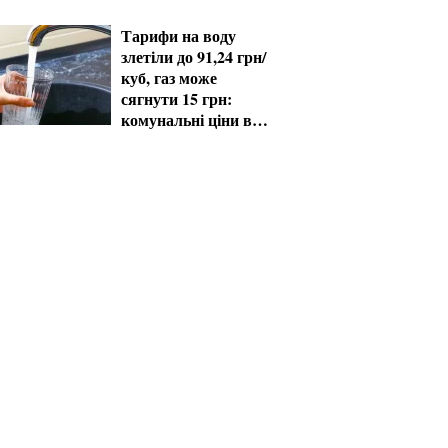
60+ отримають
виплати
Тарифи на воду
злетіли до 91,24 грн/
куб, газ може
сягнути 15 грн:
комунальні ціни в
серпні