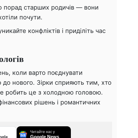
 порад старших родичів — вони
хотіли почути.
икайте конфліктів і приділіть час
ологів
ень, коли варто поєднувати
ю до нового. Зірки сприяють тим, хто
ле робить це з холодною головою.
фінансових рішень і романтичних
Читайте нас у
Google News
ogle