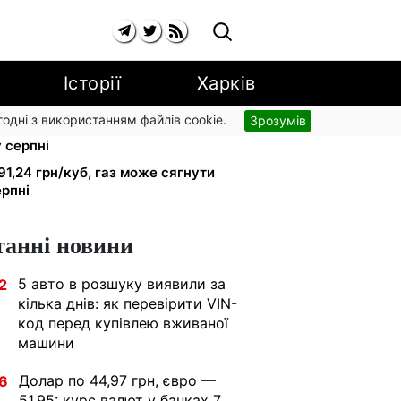
Історії
Харків
згодні з використанням файлів cookie.
Зрозумів
рники втрачають відстрочку від
у серпні
91,24 грн/куб, газ може сягнути
ерпні
танні новини
5 авто в розшуку виявили за
2
кілька днів: як перевірити VIN-
код перед купівлею вживаної
машини
Долар по 44,97 грн, євро —
6
51,95: курс валют у банках 7