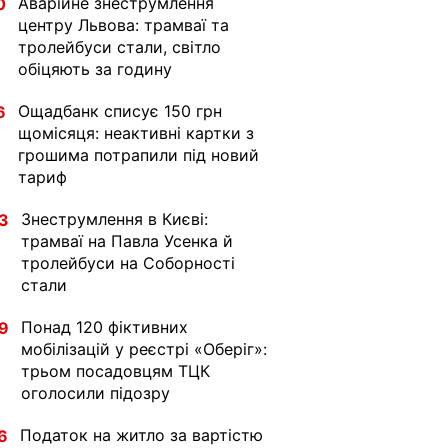
Аварійне знеструмлення
0
центру Львова: трамваї та
тролейбуси стали, світло
обіцяють за годину
Ощадбанк списує 150 грн
6
щомісяця: неактивні картки з
грошима потрапили під новий
тариф
Знеструмлення в Києві:
3
трамваї на Павла Усенка й
тролейбуси на Соборності
стали
Понад 120 фіктивних
9
мобілізацій у реєстрі «Оберіг»:
трьом посадовцям ТЦК
оголосили підозру
Податок на житло за вартістю
6