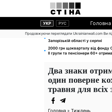
Головна
УКР
РУС
Продовжуючи переглядати Ukrainianwall.com Ви 
1-2 набори гігієни на сім'ю: UNIC
Запорізькій області у серпні
2000 грн щокварталу від фонду С
II групи та пенсіонери 60+ отри
Два знаки отри
один поверне ко
травня для всіх 
Головна
»
Тиждень