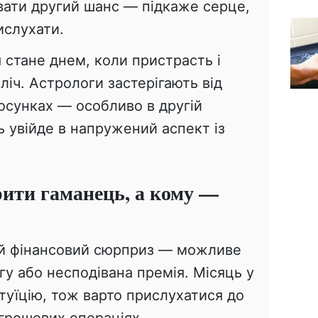
авати другий шанс — підкаже серце,
ислухати.
 стане днем, коли пристрасть і
ліч. Астрологи застерігають від
осунках — особливо в другій
ь увійде в напружений аспект із
рити гаманець, а кому —
й фінансовий сюрприз — можливе
у або несподівана премія. Місяць у
туїцію, тож варто прислухатися до