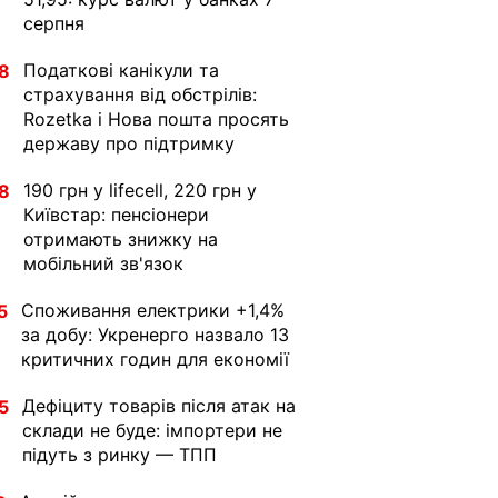
серпня
Податкові канікули та
8
страхування від обстрілів:
Rozetka і Нова пошта просять
державу про підтримку
190 грн у lifecell, 220 грн у
8
Київстар: пенсіонери
отримають знижку на
мобільний зв'язок
Споживання електрики +1,4%
5
за добу: Укренерго назвало 13
критичних годин для економії
Дефіциту товарів після атак на
5
склади не буде: імпортери не
підуть з ринку — ТПП