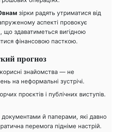
 грошових операціях.
Овнам
зірки радять утриматися від
напруженому аспекті провокує
е, що здаватиметься вигідною
тися фінансовою пасткою.
ткий прогноз
корисні знайомства — не
ень на неформальні зустрічі.
рчих проєктів і публічних виступів.
з документами й паперами, які давно
ратична перемога підніме настрій.