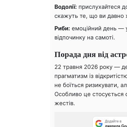
Водолії:
прислухайтеся до
скажуть те, що ви давно 
Риби:
емоційний день — ун
відпочинку на самоті.
Порада дня від астр
22 травня 2026 року — д
прагматизм із відкритіст
не боїться ризикувати, а
Особливо це стосується 
жестів.
Додайте в
джерела Go