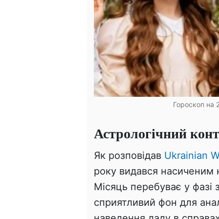
Гороскоп на 2
Астрологічний конт
Як розповідав
Ukrainian W
року видався насиченим н
Місяць перебуває у фазі 
сприятливий фон для анал
наведення ладу в справа