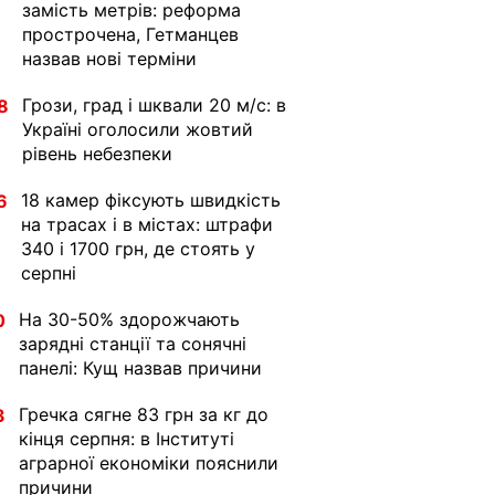
замість метрів: реформа
прострочена, Гетманцев
назвав нові терміни
Грози, град і шквали 20 м/с: в
8
Україні оголосили жовтий
рівень небезпеки
18 камер фіксують швидкість
6
на трасах і в містах: штрафи
340 і 1700 грн, де стоять у
серпні
На 30-50% здорожчають
0
зарядні станції та сонячні
панелі: Кущ назвав причини
Гречка сягне 83 грн за кг до
3
кінця серпня: в Інституті
аграрної економіки пояснили
причини