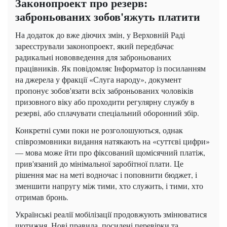
Законопроект про резерв:
заброньованих зобов'яжуть платити
На додаток до вже діючих змін, у Верховній Раді
зареєстрували законопроект, який передбачає
радикальні нововведення для заброньованих
працівників. Як повідомляє Інформатор із посиланням
на джерела у фракції «Слуга народу», документ
пропонує зобов'язати всіх заброньованих чоловіків
призовного віку або проходити регулярну службу в
резерві, або сплачувати спеціальний оборонний збір.
Конкретні суми поки не розголошуються, однак
співрозмовники видання натякають на «суттєві цифри»
— мова може йти про фіксований щомісячний платіж,
прив'язаний до мінімальної заробітної плати. Це
рішення має на меті водночас і поповнити бюджет, і
зменшити напругу між тими, хто служить, і тими, хто
отримав бронь.
Українські реалії мобілізації продовжують змінюватися
щотижня. Нові правила, посилені перевірки та