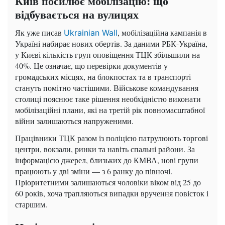
Київ посилює мобілізацію: що
відбувається на вулицях
Як уже писав
, мобілізаційна кампанія в
Ukrainian Wall
Україні набирає нових обертів. За даними РБК-Україна,
у Києві кількість груп оповіщення ТЦК збільшили на
40%. Це означає, що перевірки документів у
громадських місцях, на блокпостах та в транспорті
стануть помітно частішими. Військове командування
столиці пояснює таке рішення необхідністю виконати
мобілізаційні плани, які на третій рік повномасштабної
війни залишаються напруженими.
Працівники ТЦК разом із поліцією патрулюють торгові
центри, вокзали, ринки та навіть спальні райони. За
інформацією джерел, близьких до КМВА, нові групи
працюють у дві зміни — з 6 ранку до півночі.
Пріоритетними залишаються чоловіки віком від 25 до
60 років, хоча трапляються випадки вручення повісток і
старшим.