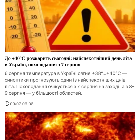
До +40°С розжарить сьогодні: найспекотніший день літа
в Україні, похолодання з 7 серпня
6 серпня температура в Україні сягне +38°...+40°С —
синоптики прогнозують один із найспекотніших днів
літа. Похолодання очікується з 7 серпня на заході, а з 8–
9 серпня — у більшості областей.
09:07 06.08