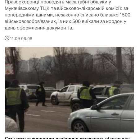
Правоохоронці проводять масштабні обшуки у
Мукачівському ТЦК та військово-лікарській комісії: за
попередніми даними, незаконно списано близько 1500
військовозобов'язаних, із них 500 виїхали за кордон у
день оформлення документів.
11:09 06.08
Студенти-заочники та вечірники втрачають відстрочку