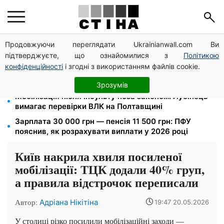
Продовжуючи переглядати Ukrainianwall.com Ви
Тарифи на воду злетіли до 91,24 грн/куб, газ може
підтверджуєте, що ознайомилися з
Політикою
сягнути 15 грн: комунальні ціни в серпні
конфіденційності
і згодні з використанням файлів cookie.
Субсидії скасують, пільги на комуналку відкличуть:
ПФУ перевіряє доходи пенсіонерів у серпні
Зрозумів
Мобілізація після інсульту поза законом: Лубінець
вимагає перевірки ВЛК на Полтавщині
Зарплата 30 000 грн — пенсія 11 500 грн: ПФУ
пояснив, як розрахувати виплати у 2026 році
Київ накрила хвиля посиленої
мобілізації: ТЦК додали 40% груп,
а правила відстрочок переписали
Автор:
Адріана Нікітіна
19:47 20.05.2026
У столиці різко посилили мобілізаційні заходи —