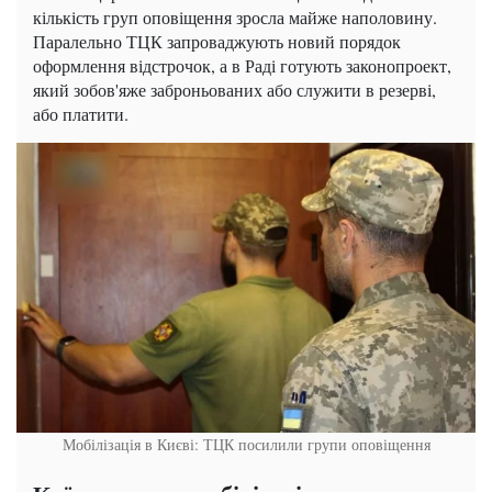
кількість груп оповіщення зросла майже наполовину.
Паралельно ТЦК запроваджують новий порядок
оформлення відстрочок, а в Раді готують законопроект,
який зобов'яже заброньованих або служити в резерві,
або платити.
Мобілізація в Києві: ТЦК посилили групи оповіщення