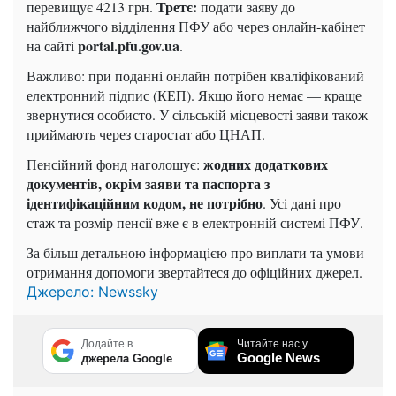
Третє:
перевищує 4213 грн.
подати заяву до
найближчого відділення ПФУ або через онлайн-кабінет
portal.pfu.gov.ua
на сайті
.
Важливо: при поданні онлайн потрібен кваліфікований
електронний підпис (КЕП). Якщо його немає — краще
звернутися особисто. У сільській місцевості заяви також
приймають через старостат або ЦНАП.
жодних додаткових
Пенсійний фонд наголошує:
документів, окрім заяви та паспорта з
ідентифікаційним кодом, не потрібно
. Усі дані про
стаж та розмір пенсії вже є в електронній системі ПФУ.
За більш детальною інформацією про виплати та умови
отримання допомоги звертайтеся до офіційних джерел.
Джерело: Newssky
Додайте в
Читайте нас у
Google News
джерела Google