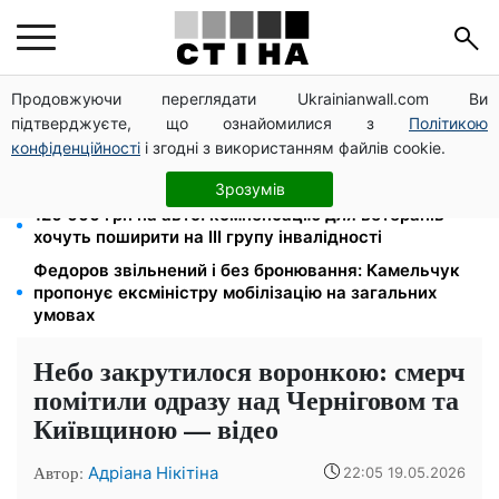
Продовжуючи переглядати Ukrainianwall.com Ви
Фейкові сайти сервісних центрів МВС: шахраї
підтверджуєте, що ознайомилися з
Політикою
виманюють гроші у водіїв перед виїздом за кордон
конфіденційності
і згодні з використанням файлів cookie.
Яйця від 19,90 грн за десяток: АТБ, Сільпо, Varus та
Ашан переписали цінники в серпні
Зрозумів
120 000 грн на авто: компенсацію для ветеранів
хочуть поширити на III групу інвалідності
Федоров звільнений і без бронювання: Камельчук
пропонує ексміністру мобілізацію на загальних
умовах
Небо закрутилося воронкою: смерч
помітили одразу над Черніговом та
Київщиною — відео
Автор:
Адріана Нікітіна
22:05 19.05.2026