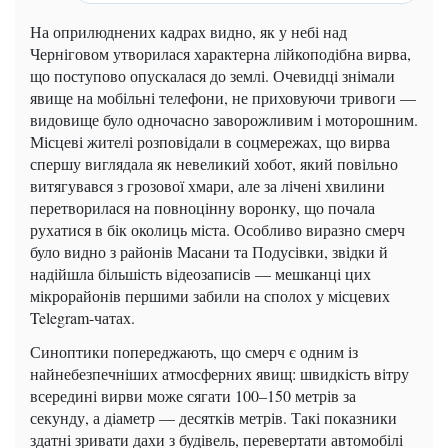
На оприлюднених кадрах видно, як у небі над
Черніговом утворилася характерна лійкоподібна вирва,
що поступово опускалася до землі. Очевидці знімали
явище на мобільні телефони, не приховуючи тривоги —
видовище було одночасно заворожливим і моторошним.
Місцеві жителі розповідали в соцмережах, що вирва
спершу виглядала як невеликий хобот, який повільно
витягувався з грозової хмари, але за лічені хвилини
перетворилася на повноцінну воронку, що почала
рухатися в бік околиць міста. Особливо виразно смерч
було видно з районів Масани та Подусівки, звідки й
надійшла більшість відеозаписів — мешканці цих
мікрорайонів першими забили на сполох у місцевих
Telegram-чатах.
Синоптики попереджають, що смерч є одним із
найнебезпечніших атмосферних явищ: швидкість вітру
всередині вирви може сягати 100–150 метрів за
секунду, а діаметр — десятків метрів. Такі показники
здатні зривати дахи з будівель, перевертати автомобілі