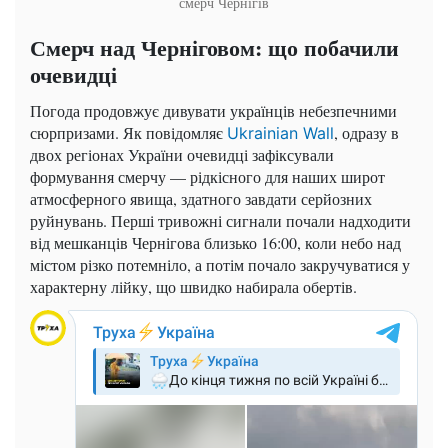
смерч Чернігів
Смерч над Черніговом: що побачили
очевидці
Погода продовжує дивувати українців небезпечними
сюрпризами. Як повідомляє
, одразу в
Ukrainian Wall
двох регіонах України очевидці зафіксували
формування смерчу — рідкісного для наших широт
атмосферного явища, здатного завдати серйозних
руйнувань. Перші тривожні сигнали почали надходити
від мешканців Чернігова близько 16:00, коли небо над
містом різко потемніло, а потім почало закручуватися у
характерну лійку, що швидко набирала обертів.