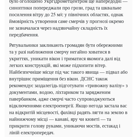
було оголошено Укргідрометцентром ще напередодні —
синоптики попереджали про грози, град та шквальне
посилення вітру до 25 м/с у північних областях, однак
ймовірність утворення саме смерчів у прогнозі окремо
не зазначалася через надзвичайну складність їх
передбачення.
Рятувальники закликають громадян бути обережними
та у разі наближення смерчу негайно ховатися в
укриттях, уникати вікон і триматися якомога далі від
легких конструкцій, які може підхопити вітер.
Найбезпечніше місце під час такого явища — підвал або
внутрішнє приміщення без вікон. ДСНС також
рекомендує заздалегідь підготувати «тривожну валізу» з
документами, водою, ліхтариком та зарядженим
павербанком, адже смерчі часто супроводжуються
відключеннями електроенергії. Якщо негода застала вас
на відкритій місцевості, фахівці радять лягти на землю в
найнижчому місці — канаві, яру чи кюветі — та
прикрити голову руками, уникаючи мостів, естакад і
ліній електропередач.