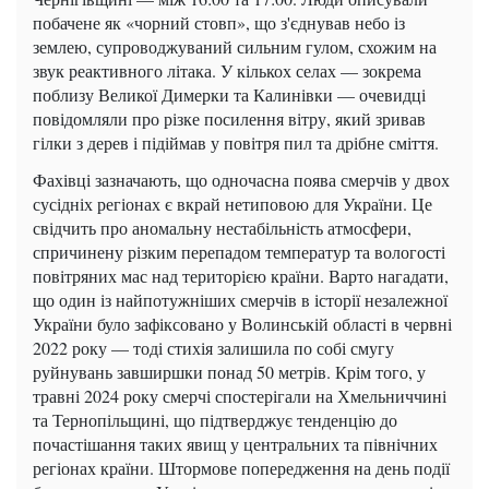
побачене як «чорний стовп», що з'єднував небо із
землею, супроводжуваний сильним гулом, схожим на
звук реактивного літака. У кількох селах — зокрема
поблизу Великої Димерки та Калинівки — очевидці
повідомляли про різке посилення вітру, який зривав
гілки з дерев і підіймав у повітря пил та дрібне сміття.
Фахівці зазначають, що одночасна поява смерчів у двох
сусідніх регіонах є вкрай нетиповою для України. Це
свідчить про аномальну нестабільність атмосфери,
спричинену різким перепадом температур та вологості
повітряних мас над територією країни. Варто нагадати,
що один із найпотужніших смерчів в історії незалежної
України було зафіксовано у Волинській області в червні
2022 року — тоді стихія залишила по собі смугу
руйнувань завширшки понад 50 метрів. Крім того, у
травні 2024 року смерчі спостерігали на Хмельниччині
та Тернопільщині, що підтверджує тенденцію до
почастішання таких явищ у центральних та північних
регіонах країни. Штормове попередження на день події