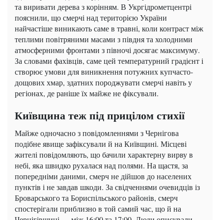
та виривати дерева з корінням. В Укргідрометцентрі
пояснили, що смерчі над територією України
найчастіше виникають саме в травні, коли контраст між
теплими повітряними масами з півдня та холодними
атмосферними фронтами з півночі досягає максимуму.
За словами фахівців, саме цей температурний градієнт і
створює умови для виникнення потужних купчасто-
дощових хмар, здатних породжувати смерчі навіть у
регіонах, де раніше їх майже не фіксували.
Київщина теж під прицілом стихії
Майже одночасно з повідомленнями з Чернігова
подібне явище зафіксували й на Київщині. Місцеві
жителі повідомляють, що бачили характерну вирву в
небі, яка швидко рухалася над полями. На щастя, за
попередніми даними, смерч не дійшов до населених
пунктів і не завдав шкоди. За свідченнями очевидців із
Броварського та Бориспільського районів, смерч
спостерігали приблизно в той самий час, що й на
Чернігівщині — між 16:00 та 17:00. Люди описували