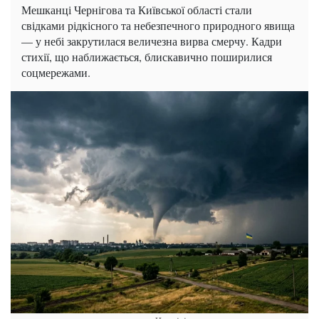
Мешканці Чернігова та Київської області стали
свідками рідкісного та небезпечного природного явища
— у небі закрутилася величезна вирва смерчу. Кадри
стихії, що наближається, блискавично поширилися
соцмережами.