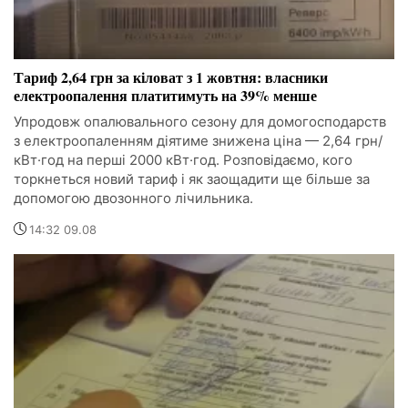
Тариф 2,64 грн за кіловат з 1 жовтня: власники
електроопалення платитимуть на 39% менше
Упродовж опалювального сезону для домогосподарств
з електроопаленням діятиме знижена ціна — 2,64 грн/
кВт·год на перші 2000 кВт·год. Розповідаємо, кого
торкнеться новий тариф і як заощадити ще більше за
допомогою двозонного лічильника.
14:32 09.08