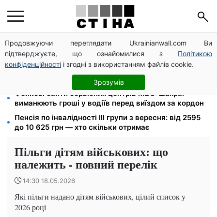
Продовжуючи переглядати Ukrainianwall.com Ви
Тариф 2,64 грн за кіловат з 1 жовтня: власники
підтверджуєте, що ознайомилися з
Політикою
електроопалення платитимуть на 39% менше
конфіденційності
і згодні з використанням файлів cookie.
4 склади Fozzy Group знищила рф: Сільпо
попередило про затримки — полиці порожніють
Зрозумів
Фейкові сайти сервісних центрів МВС: шахраї
виманюють гроші у водіїв перед виїздом за кордон
Пенсія по інвалідності III групи з вересня: від 2595
до 10 625 грн — хто скільки отримає
Пільги дітям військових: що
належить - повний перелік
14:30 18.05.2026
Які пільги надано дітям військових, цілий список у
2026 році