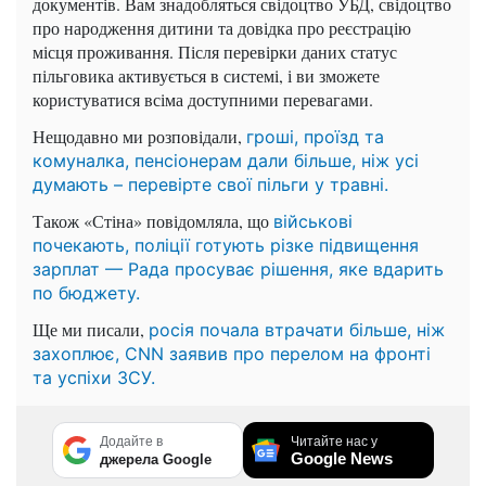
документів. Вам знадобляться свідоцтво УБД, свідоцтво
про народження дитини та довідка про реєстрацію
місця проживання. Після перевірки даних статус
пільговика активується в системі, і ви зможете
користуватися всіма доступними перевагами.
Нещодавно ми розповідали,
гроші, проїзд та
комуналка, пенсіонерам дали більше, ніж усі
думають – перевірте свої пільги у травні.
Також «Стіна» повідомляла, що
військові
почекають, поліції готують різке підвищення
зарплат — Рада просуває рішення, яке вдарить
по бюджету.
Ще ми писали,
росія почала втрачати більше, ніж
захоплює, CNN заявив про перелом на фронті
та успіхи ЗСУ.
Додайте в
Читайте нас у
Google News
джерела Google