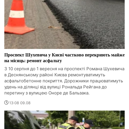
Проспект Шухевича у Києві частково перекриють майже
на місяць: ремонт асфальту
З 10 серпня до 1 вересня на проспекті Романа Шухевича
в Деснянському районі Києва ремонтуватимуть
асфальтобетонне покриття. Дорожники працюватимуть
удень на ділянці від вулиці Рональда Рейгана до
перетину з вулицею Оноре де Бальзака.
13:08 09.08