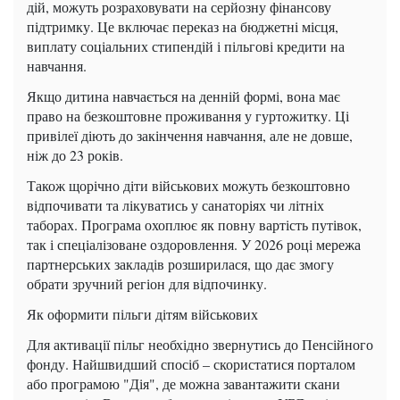
дій, можуть розраховувати на серйозну фінансову
підтримку. Це включає переказ на бюджетні місця,
виплату соціальних стипендій і пільгові кредити на
навчання.
Якщо дитина навчається на денній формі, вона має
право на безкоштовне проживання у гуртожитку. Ці
привілеї діють до закінчення навчання, але не довше,
ніж до 23 років.
Також щорічно діти військових можуть безкоштовно
відпочивати та лікуватись у санаторіях чи літніх
таборах. Програма охоплює як повну вартість путівок,
так і спеціалізоване оздоровлення. У 2026 році мережа
партнерських закладів розширилася, що дає змогу
обрати зручний регіон для відпочинку.
Як оформити пільги дітям військових
Для активації пільг необхідно звернутись до Пенсійного
фонду. Найшвидший спосіб – скористатися порталом
або програмою "Дія", де можна завантажити скани