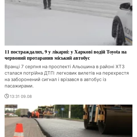
11 постраждалих, 9 у лікарні: у Харкові водій Toyota на
червоний протаранив міський автобус
Вранці 7 серпня на проспекті Альошина в районі ХТЗ
сталася потрійна ДТП: легковик вилетів на перехрестя
на заборонений сигнал і врізався в автобус із
пасажирами.
13:31 09.08