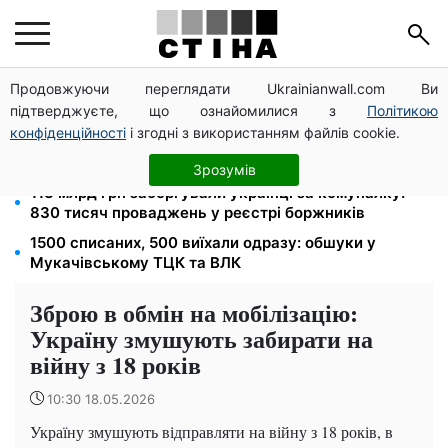
Продовжуючи переглядати Ukrainianwall.com Ви
100 000 грн за 18 місяців: Укрзалізниця скасувала
підтверджуєте, що ознайомилися з
Політикою
щомісячні виплати мобілізованим
конфіденційності
і згодні з використанням файлів cookie.
120 грн на день лише на дорогу: кияни масово
звільняються через тариф 30 грн за проїзд
Зрозумів
113 млрд грн заборгували українці за комуналку:
830 тисяч проваджень у реєстрі боржників
1500 списаних, 500 виїхали одразу: обшуки у
Мукачівському ТЦК та ВЛК
Зброю в обмін на мобілізацію:
Україну змушують забирати на
війну з 18 років
10:30 18.05.2026
Україну змушують відправляти на війну з 18 років, в