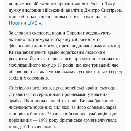
до прямого військового протистояння з Росією. Таку
думку висловив військовий аналітик Дмитро Снєгірьов,
пише «Стіна» з посиланням на телеграм-канал «
».
Новини.LIVE
За словами експерта, країни Європи продовжують
активно підтримувати Україну озброєнням та
фінансовою допомогою, проте водночас вимагають від
Києва забезпечити армію додатковим людським
ресурсом. Йдеться, перш за все, про можливе зниження
мобілізаційного віку до 18 років, що вже тривалий час
обговорюється як в українському суспільстві, так і серед
західних союзників.
Снєгірьов наголосив, що європейські країни сьогодні
стикаються із серйозними проблемами у власних
арміях. Як приклад, аналітик навів Великобританію,
чисельність збройних сил якої, за його словами, зараз
становить близько 75 тисяч військовослужбовців. Для
порівняння — 1991 року британська армія налічувала
понад 160 тисяч людей.