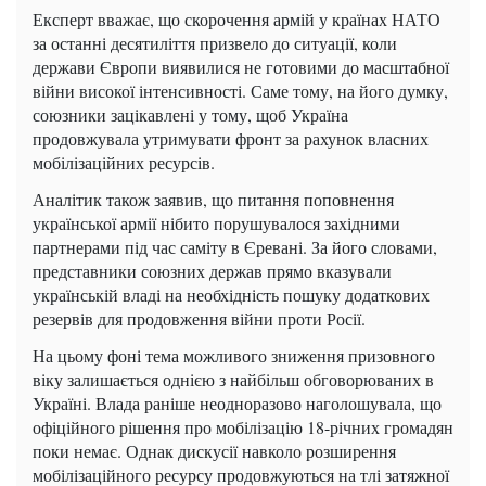
Експерт вважає, що скорочення армій у країнах НАТО
за останні десятиліття призвело до ситуації, коли
держави Європи виявилися не готовими до масштабної
війни високої інтенсивності. Саме тому, на його думку,
союзники зацікавлені у тому, щоб Україна
продовжувала утримувати фронт за рахунок власних
мобілізаційних ресурсів.
Аналітик також заявив, що питання поповнення
української армії нібито порушувалося західними
партнерами під час саміту в Єревані. За його словами,
представники союзних держав прямо вказували
українській владі на необхідність пошуку додаткових
резервів для продовження війни проти Росії.
На цьому фоні тема можливого зниження призовного
віку залишається однією з найбільш обговорюваних в
Україні. Влада раніше неодноразово наголошувала, що
офіційного рішення про мобілізацію 18-річних громадян
поки немає. Однак дискусії навколо розширення
мобілізаційного ресурсу продовжуються на тлі затяжної