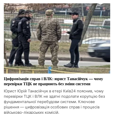
Цифровізація справ і ВЛК: юрист Танасійчук — чому
перевірки ТЦК не працюють без зміни системи
Юрист Юрій Танасійчук в етері Київ24 пояснив, чому
перевірки ТЦК і ВЛК не здатні подолати корупцію без
фундаментальної перебудови системи. Ключове
рішення — цифровізація особових справ і процесів
військово-лікарських комісій.