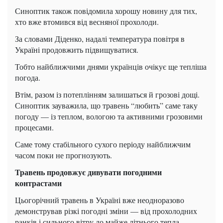
Синоптик також повідомила хорошу новину для тих,
хто вже втомився від весняної прохолоди.
За словами Діденко, надалі температура повітря в
Україні продовжить підвищуватися.
Тобто найближчими днями українців очікує ще тепліша
погода.
Втім, разом із потеплінням залишаться й грозові дощі.
Синоптик зауважила, що травень “любить” саме таку
погоду — із теплом, вологою та активними грозовими
процесами.
Саме тому стабільного сухого періоду найближчим
часом поки не прогнозують.
Травень продовжує дивувати погодними
контрастами
Цьогорічний травень в Україні вже неодноразово
демонстрував різкі погодні зміни — від прохолодних
ранків і сильного вітру до майже літнього тепла.