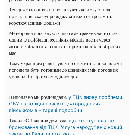
Тепер же синоптики прогнозують чергову хвилю
потепління, яка супроводжуватиметься грозами та
короткочасними дощами.
Метеорологи нагадують, що саме травень часто стає
одним із найбільш нестійких місяців весни через
активне зіткнення теплих та прохолодних повітряних
мас.
Тому українцям радять уважно стежити за прогнозами
погоди та бути готовими до швидких змін погодних
умов навіть протягом одного дня.
Нещодавно ми розповідали,
у ТЦК знову проблеми,
СБУ та поліція трясуть ужгородських
військкомів – гарячі подробиці.
Також «Стіна» повідомляла,
що стартує платне
бронювання від ТЦК, "слуга народу" вніс новий
закон до Ради, що готують.