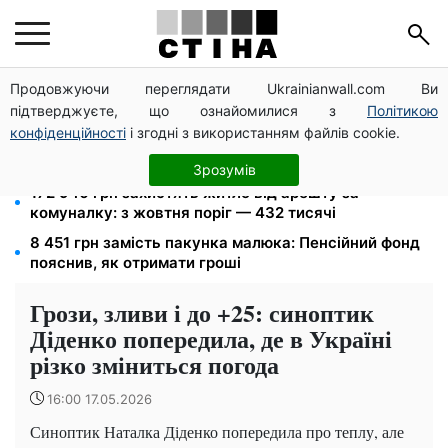
Продовжуючи переглядати Ukrainianwall.com Ви
Пенсія по інвалідності III групи з вересня: від 2595
підтверджуєте, що ознайомилися з
Політикою
до 10 625 грн — хто скільки отримає
конфіденційності
і згодні з використанням файлів cookie.
10 заявок — і МСЦ МВС приїде у громаду: обмін
прав, реєстрація авто та міжнародне посвідчення
Зрозумів
172 940 грн захистять житло від арешту за
комуналку: з жовтня поріг — 432 тисячі
8 451 грн замість пакунка малюка: Пенсійний фонд
пояснив, як отримати гроші
Грози, зливи і до +25: синоптик
Діденко попередила, де в Україні
різко зміниться погода
16:00 17.05.2026
Синоптик Наталка Діденко попередила про теплу, але