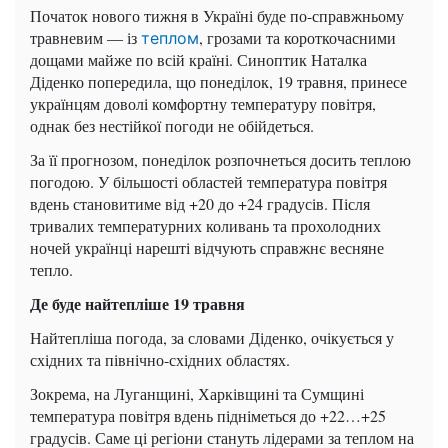
Початок нового тижня в Україні буде по-справжньому
травневим — із
, грозами та короткочасними
теплом
дощами майже по всій країні. Синоптик Наталка
Діденко попередила, що понеділок, 19 травня, принесе
українцям доволі комфортну температуру повітря,
однак без нестійкої погоди не обійдеться.
За її прогнозом, понеділок розпочнеться досить теплою
погодою. У більшості областей температура повітря
вдень становитиме від +20 до +24 градусів. Після
тривалих температурних коливань та прохолодних
ночей українці нарешті відчують справжнє весняне
тепло.
Де буде найтепліше 19 травня
Найтепліша погода, за словами Діденко, очікується у
східних та північно-східних областях.
Зокрема, на Луганщині, Харківщині та Сумщині
температура повітря вдень підніметься до +22…+25
градусів. Саме ці регіони стануть лідерами за теплом на