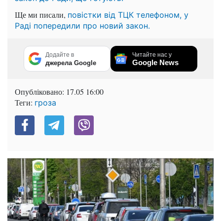
Ще ми писали,
повістки від ТЦК телефоном, у
Раді попередили про новий закон.
Додайте в
Читайте нас у
Google News
джерела Google
Опубліковано:
17.05 16:00
Теги:
гроза