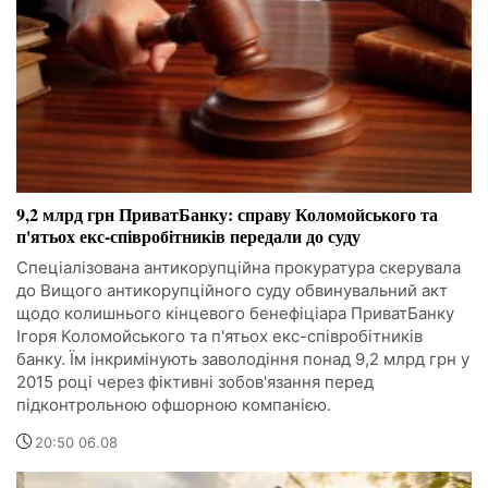
9,2 млрд грн ПриватБанку: справу Коломойського та
п'ятьох екс-співробітників передали до суду
Спеціалізована антикорупційна прокуратура скерувала
до Вищого антикорупційного суду обвинувальний акт
щодо колишнього кінцевого бенефіціара ПриватБанку
Ігоря Коломойського та п'ятьох екс-співробітників
банку. Їм інкримінують заволодіння понад 9,2 млрд грн у
2015 році через фіктивні зобов'язання перед
підконтрольною офшорною компанією.
20:50 06.08