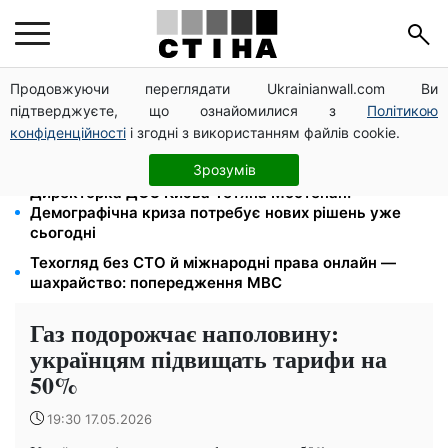
Продовжуючи переглядати Ukrainianwall.com Ви
Працюєте повний день — отримуйте єЯсла: ПФУ
підтверджуєте, що ознайомилися з
Політикою
пояснив умови допомоги на дитину 1-3 роки
конфіденційності
і згодні з використанням файлів cookie.
Кешбек до 40% на Netflix та YouTube: Ощадбанк і
Mastercard запустили акцію до кінця жовтня
Зрозумів
Директорка ДОЗ Києва Тетяна Мостепан:
Демографічна криза потребує нових рішень уже
сьогодні
Техогляд без СТО й міжнародні права онлайн —
шахрайство: попередження МВС
Газ подорожчає наполовину:
українцям підвищать тарифи на
50%
19:30 17.05.2026