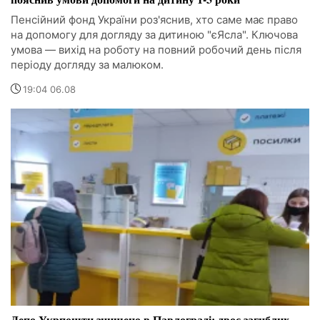
Пенсійний фонд України роз'яснив, хто саме має право
на допомогу для догляду за дитиною "єЯсла". Ключова
умова — вихід на роботу на повний робочий день після
періоду догляду за малюком.
19:04 06.08
Депо Укрпошти знищено в Павлограді: двоє загиблих,