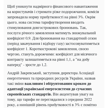
Щоб уникнути надмірного фінансового навантаження
на користувачів і стримати різке подорожчання, комісія
запровадила норму прибутковості на рівні 3%. Окрім
цього, нова система тарифоутворення вводить
стимулювання довгострокових бронювань. Так,
послуги річного замовлення матимуть знижувальний
коефіцієнт 0,9. Для бронювання на стандартний сезон
(період закачування і відбору газу) застосовуватиметься
коефіцієнт 1. Короткострокові замовлення, своєю
чергою, стануть дорожчими: коефіцієнт для місячного
контракту залишатиметься на рівні 1,1, а "на добу
наперед" - зросте до 1,2.
Андрій Закревський, заступник директора Асоціації
енергетичних та природних ресурсів України, назвав
важливим і обґрунтованим кроком до
такі зміни
адаптації української енергосистеми до сучасних
європейських стандартів.
Він акцентував увагу на
тому, що тарифи не переглядалися з середини 2022
року, а нинішній рівень прибутковості в 3% є помітно