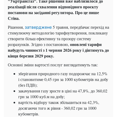
"Укртрансгаз". Таке рішення вже наблизилося до
реалізації після схвалення відповідного проєкту
постанови на засіданні регулятора. Про це пише
Стіна.
Рішення,
5 травня, передбачає перехід на
затверджене
стимулюючу методологію тарифоутворення, покликану
створити більш ефективну та прозору систему
оновлені тарифи
розрахунків. Згідно з постановою,
набудуть чинності з 1 червня 2026 року і діятимуть до
кінця березня 2029 року.
Основні зміни вартості послуг виглядатимуть так:
зберігання природного газу подорожчає на 12,5%
і становитиме 0,45 грн за 1000 кубометрів на добу
(без ПДВ);
закачування газу зросте в ціні на 47,8%, до 360,02
грн за 1000 куб.м на добу;
вартість відбору також збільшиться на 42,3%,
досягаючи того ж рівня - 360,02 грн за 1000
кубометрів.