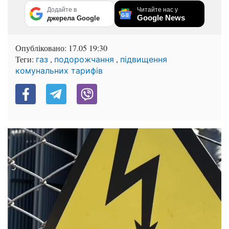
Додайте в
Читайте нас у
Google News
джерела Google
Опубліковано:
17.05 19:30
Теги:
,
,
газ
подорожчання
підвищення
комунальних тарифів