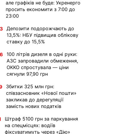
але графіків не буде: Укренерго
просить економити з 7:00 до
23:00
Депозити подорожчають до
33
13,5%: НБУ підвищив облікову
ставку до 15,5%
100 літрів дизеля в одні руки:
36
АЗС запровадили обмеження,
OKKO спростувала — ціни
сягнули 97,90 грн
Збитки 325 млн грн:
9
співзасновник «Нової пошти»
закликав до дерегуляції
замість нових податків
Штраф 5100 грн за паркування
1
на спецмісцях: водіїв
фіксуватимуть через «Дію»