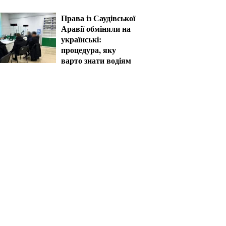
працівника ТЦК за
катування
Права із Саудівської
Аравії обміняли на
українські:
процедура, яку
варто знати водіям