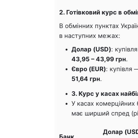
2. Готівковий курс в обм
В обмінних пунктах Укра
в наступних межах:
Долар (USD)
: купівл
43,95 – 43,99 грн
.
Євро (EUR)
: купівля
51,64 грн
.
3. Курс у касах найб
У касах комерційних 
має ширший спред (р
Долар (USD
Банк