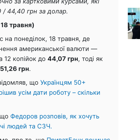
чно за картковими курсами, які
 / 44,40 грн за долар.
 18 травня)
на понеділок, 18 травня, де
цнення американської валюти —
а 12 копійок до
44,07 грн
, тоді як
51,26 грн
.
овідомляв, що
Українцям 50+
рішив усім дати роботу – скільки
 що
Федоров розповів, як хочуть
чі людей та СЗЧ.