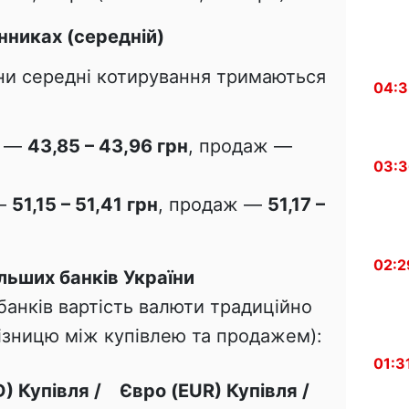
інниках (середній)
їни середні котирування тримаються
04:
я —
43,85 – 43,96 грн
, продаж —
03:
 —
51,15 – 51,41 грн
, продаж —
51,17 –
02:2
ільших банків України
банків вартість валюти традиційно
ізницю між купівлею та продажем):
01:3
) Купівля /
Євро (EUR) Купівля /