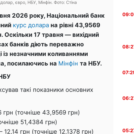
 долар, євро, НБУ, Мінфін. Фото: Стіна
09:0
авня 2026 року
, Національний банк
йний
курс долара
на рівні 43,9569
н
. Оскільки 17 травня — вихідний
асах банків діють переважно
08:2
ці із незначними коливаннями
на, посилаючись на
Мінфін
та НБУ.
07:2
 НБУ
іксував такі показники основних
06:2
 грн (точніше 43,9569 грн)
очніше 51,4384 грн)
05:2
 12,14 грн (точніше 12,1378 грн)