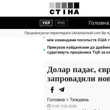
Головна
УКР
РУС
Продовжуючи переглядати Ukrainianwall.com Ви 
На стадіоні «Спартак» у Києві в
між командами посольств США т
Прикував кайданками до драбини 
судитимуть працівника ТЦК за к
Долар падає, євр
запровадили но
Головна
»
Тиждень
11:00 17.05.2026