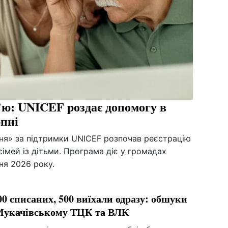
м'ю: UNICEF роздає допомогу в
рпні
ня» за підтримки UNICEF розпочав реєстрацію
сімей із дітьми. Програма діє у громадах
пня 2026 року.
00 списаних, 500 виїхали одразу: обшуки
Мукачівському ТЦК та ВЛК