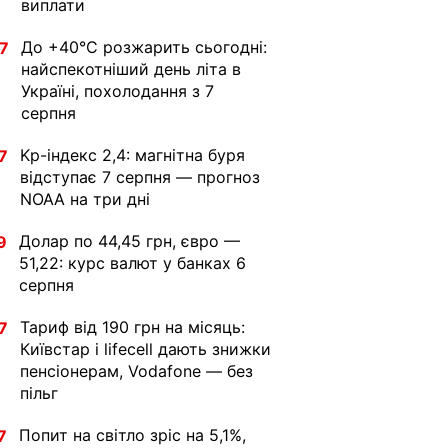
виплати
До +40°С розжарить сьогодні:
7
найспекотніший день літа в
Україні, похолодання з 7
серпня
Kp-індекс 2,4: магнітна буря
7
відступає 7 серпня — прогноз
NOAA на три дні
Долар по 44,45 грн, євро —
9
51,22: курс валют у банках 6
серпня
Тариф від 190 грн на місяць:
7
Київстар і lifecell дають знижки
пенсіонерам, Vodafone — без
пільг
Попит на світло зріс на 5,1%,
7