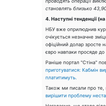
проводять операції виклю
становлять близько 43,90
4. Наступні тенденції (на
НБУ вже оприлюднив курс 
очікується незначне змі
офіційний долар зросте н
євро навпаки просяде до
Раніше портал "Стіна" п
приготуватися: Кабмін ви
платитимуть.
Також ми писали про те,
вирішити проблему неста