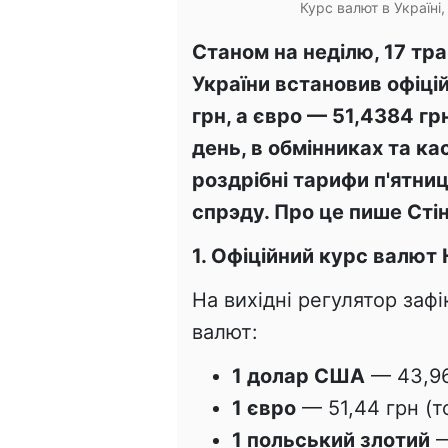
Курс валют в Україні,
Станом на неділю, 17 тр
України встановив офіці
грн
, а євро — 51,4384 гр
день, в обмінниках та к
роздрібні тарифи п'ятни
спрэду. Про це пише Сті
1. Офіційний курс валют
На вихідні регулятор заф
валют:
1 долар США
— 43,96
1 євро
— 51,44 грн (т
1 польський злотий
—