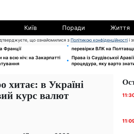
Київ
Поради
Життя
підтверджуєте, що ознайомилися з
Політикою конфіденційності
і 
ідбувся товариський матч
Мобілізація після інсульту
а Франції
перевірки ВЛК на Полтавщ
на всю ніч: на Закарпатті
Права із Саудівської Аравії
атування
процедура, яку варто знат
Ос
о хитає: в Україні
вий курс валют
11:3
11:0