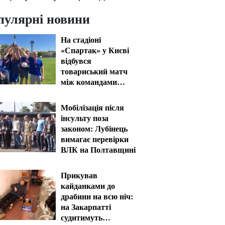
пулярні новини
На стадіоні
«Спартак» у Києві
відбувся
товариський матч
між командами
посольств США та
Франції
Мобілізація після
інсульту поза
законом: Лубінець
вимагає перевірки
ВЛК на Полтавщині
Прикував
кайданками до
драбини на всю ніч:
на Закарпатті
судитимуть