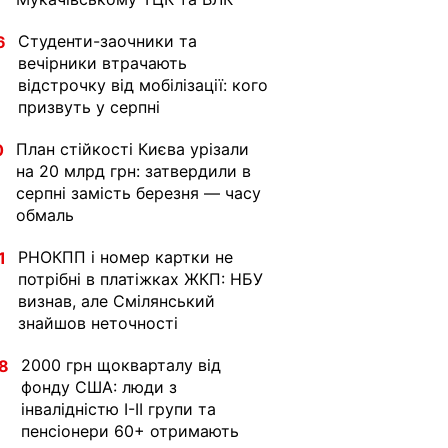
Студенти-заочники та
6
вечірники втрачають
відстрочку від мобілізації: кого
призвуть у серпні
План стійкості Києва урізали
0
на 20 млрд грн: затвердили в
серпні замість березня — часу
обмаль
РНОКПП і номер картки не
1
потрібні в платіжках ЖКП: НБУ
визнав, але Смілянський
знайшов неточності
2000 грн щокварталу від
8
фонду США: люди з
інвалідністю I-II групи та
пенсіонери 60+ отримають