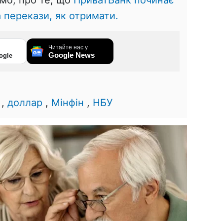
мо, про те, що
ПриватБанк починає
а перекази, як отримати.
Читайте нас у
Google News
ogle
,
доллар
,
Мінфін
,
НБУ