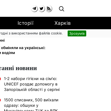
Історії
Харків
згодні з використанням файлів cookie.
Зрозумів
 поза законом: Лубінець вимагає
ині
 обміняли на українські:
и водіям
танні новини
1-2 набори гігієни на сім'ю:
0
UNICEF роздає допомогу в
Запорізькій області у серпні
1500 списаних, 500 виїхали
9
одразу: обшуки у
Мукачівському ТЦК та ВЛК