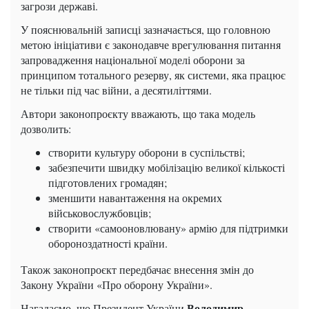
загрози державі.
У пояснювальній записці зазначається, що головною
метою ініціативи є законодавче врегулювання питання
запровадження національної моделі оборони за
принципом тотального резерву, як системи, яка працює
не тільки під час війни, а десятиліттями.
Автори законопроєкту вважають, що така модель
дозволить:
створити культуру оборони в суспільстві;
забезпечити швидку мобілізацію великої кількості
підготовлених громадян;
зменшити навантаження на окремих
військовослужбовців;
створити «самооновлювану» армію для підтримки
обороноздатності країни.
Також законопроєкт передбачає внесення змін до
Закону України «Про оборону України».
Володимир
Нагадаємо, що Президент України