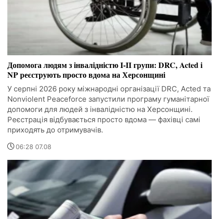
Допомога людям з інвалідністю I-II групи: DRC, Acted і
NP реєструють просто вдома на Херсонщині
У серпні 2026 року міжнародні організації DRC, Acted та
Nonviolent Peaceforce запустили програму гуманітарної
допомоги для людей з інвалідністю на Херсонщині.
Реєстрація відбувається просто вдома — фахівці самі
приходять до отримувачів.
06:28 07.08