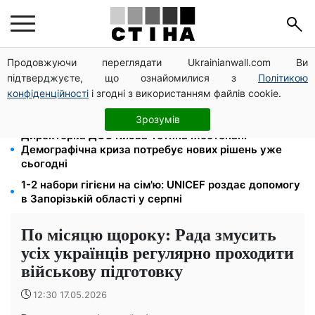
Продовжуючи переглядати Ukrainianwall.com Ви
200+ тисяч у СЗЧ, мільйони в розшуку: Федоров
підтверджуєте, що ознайомилися з
Політикою
розкрив план реформи мобілізації та ТЦК
конфіденційності
і згодні з використанням файлів cookie.
120 грн на день лише на дорогу: кияни масово
звільняються через тариф 30 грн за проїзд
Зрозумів
Директорка ДОЗ Києва Тетяна Мостепан:
Демографічна криза потребує нових рішень уже
сьогодні
1-2 набори гігієни на сім'ю: UNICEF роздає допомогу
в Запорізькій області у серпні
По місяцю щороку: Рада змусить
усіх українців регулярно проходити
військову підготовку
12:30 17.05.2026