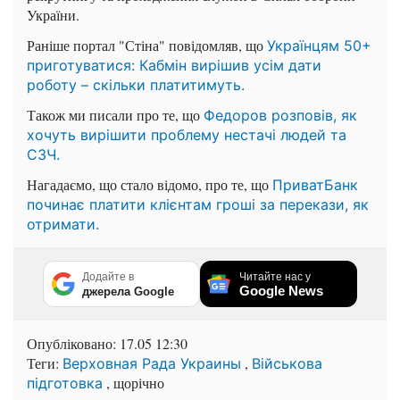
України.
Раніше портал "Стіна" повідомляв, що
Українцям 50+
приготуватися: Кабмін вирішив усім дати
роботу – скільки платитимуть.
Також ми писали про те, що
Федоров розповів, як
хочуть вирішити проблему нестачі людей та
СЗЧ.
Нагадаємо, що стало відомо, про те, що
ПриватБанк
починає платити клієнтам гроші за перекази, як
отримати.
Додайте в
Читайте нас у
Google News
джерела Google
Опубліковано:
17.05 12:30
Теги:
,
Верховная Рада Украины
Військова
, щорічно
підготовка