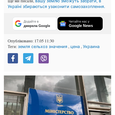
Ще ми писали,
вашу землю зможуть забрати, в
Україні збираються узаконити самозахоплення.
Додайте в
Читайте нас у
Google News
джерела Google
Опубліковано:
17.05 11:30
Теги:
,
,
земля сельхоз значения
цена
Украина