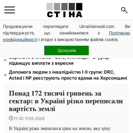
Продовжуючи переглядати Ukrainianwall.com Ви
10 заявок — і МСЦ МВС приїде у громаду: обмін
підтверджуєте, що ознайомилися з
Політикою
прав, реєстрація авто та міжнародне посвідчення
конфіденційності
і згодні з використанням файлів cookie.
Пенсія для III групи інвалідності з 1 вересня: від
2595 до 10 625 грн — хто скільки отримає
Зрозумів
Зарплати вчителів +20%, стипендії ×2: уряд
підвищує виплати з вересня
Допомога людям з інвалідністю I-II групи: DRC,
Acted і NP реєструють просто вдома на Херсонщині
Понад 172 тисячі гривень за
гектар: в Україні різко переписали
вартість землі
11:30 17.05.2026
В Україні різко змінилися ціни на землю, яку ціну