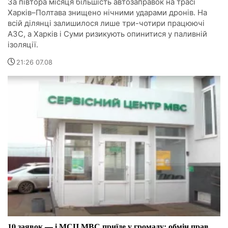
За півтора місяця більшість автозаправок на трасі
Харків–Полтава знищено нічними ударами дронів. На
всій ділянці залишилося лише три-чотири працюючі
АЗС, а Харків і Суми ризикують опинитися у паливній
ізоляції.
21:26 07.08
10 заявок — і МСЦ МВС приїде у громаду: обмін прав,