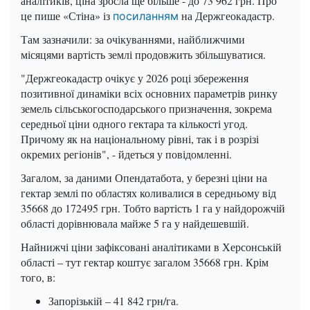
аналітиків, ціна зросла ще більше - до 73 962 грн. Про
це пише «Стіна» із
на Держгеокадастр.
посиланням
Там зазначили: за очікуваннями, найближчими
місяцями вартість землі продовжить збільшуватися.
"Держгеокадастр очікує у 2026 році збереження
позитивної динаміки всіх основних параметрів ринку
земель сільськогосподарського призначення, зокрема
середньої ціни одного гектара та кількості угод.
Причому як на національному рівні, так і в розрізі
окремих регіонів", - йдеться у повідомленні.
Загалом, за даними Опендатабота, у березні ціни на
гектар землі по областях коливалися в середньому від
35668 до 172495 грн. Тобто вартість 1 га у найдорожчій
області дорівнювала майже 5 га у найдешевшій.
Найнижчі ціни зафіксовані аналітиками в Херсонській
області – тут гектар коштує загалом 35668 грн. Крім
того, в:
Запорізькій – 41 842 грн/га.