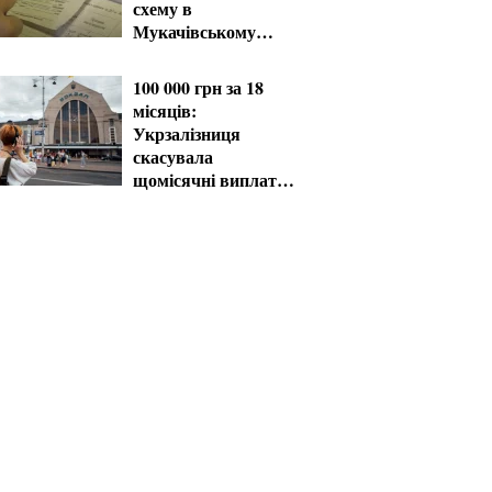
схему в
Мукачівському
ТЦК
100 000 грн за 18
місяців:
Укрзалізниця
скасувала
щомісячні виплати
мобілізованим