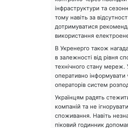
інфраструктури та сезон
тому навіть за відсутнос
дотримуватися рекоменд
використання електроене
В Укренерго також нагад
в залежності від рівня с
технічного стану мереж. 
оперативно інформувати ч
операторів систем розпод
Українцям радять стежит
компаній та не ігноруват
споживання. Навіть незн
піковий годинник допомаг