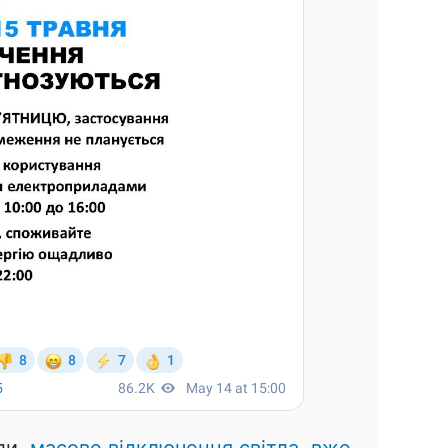
ли,
масове відключення світла, вже