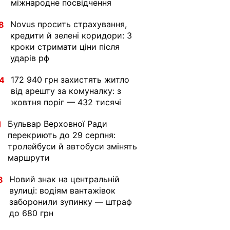
міжнародне посвідчення
Novus просить страхування,
8
кредити й зелені коридори: 3
кроки стримати ціни після
ударів рф
172 940 грн захистять житло
4
від арешту за комуналку: з
жовтня поріг — 432 тисячі
Бульвар Верховної Ради
1
перекриють до 29 серпня:
тролейбуси й автобуси змінять
маршрути
Новий знак на центральній
8
вулиці: водіям вантажівок
заборонили зупинку — штраф
до 680 грн