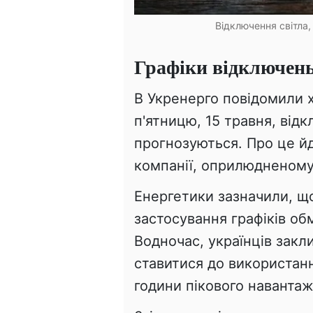
Відключення світла,
Графіки відключень 
В Укренерго повідомили х
п'ятницю, 15 травня, відк
прогнозуються. Про це й
компанії, оприлюдненому 
Енергетики зазначили, щ
застосування графіків о
Водночас, українців закли
ставитися до використанн
години пікового наванта