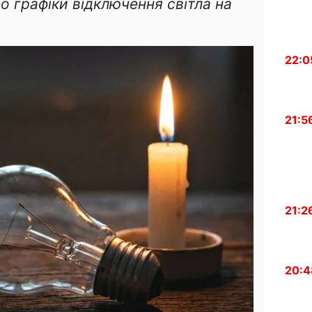
о графіки відключення світла на
22:0
21:5
21:2
20:4