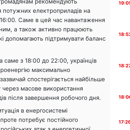
 громадянам рекомендують
19:0
 потужних електроприладів на
 16:00. Саме в цей час навантаження
ним, а також активно працюють
18:5
які допомагають підтримувати баланс
а саме з 18:00 до 22:00, українців
18:2
троенергію максимально
зазвичай спостерігається найбільше
 через масове використання
18:0
ів після завершення робочого дня.
итуація в енергосистемі
 проте потребує постійного
17:2
російських атак з енергетичної