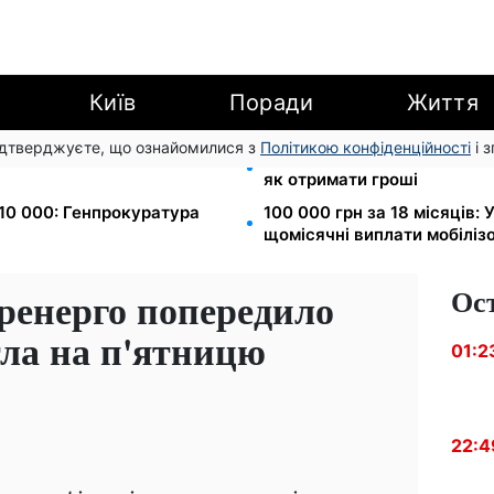
Київ
Поради
Життя
підтверджуєте, що ознайомилися з
Політикою конфіденційності
і 
арешту за комуналку: з
8 451 грн замість пакунка
як отримати гроші
$10 000: Генпрокуратура
100 000 грн за 18 місяців:
щомісячні виплати мобіліз
Ос
кренерго попередило
тла на п'ятницю
01:2
22:4