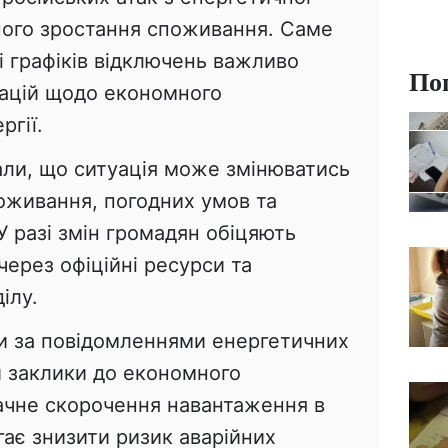
ного зростання споживання. Саме
ті графіків відключень важливо
По
ацій щодо економного
ргії.
али, що ситуація може змінюватись
поживання, погодних умов та
У разі змін громадян обіцяють
ерез офіційні ресурси та
ілу.
и за повідомленнями енергетичних
и заклики до економного
ачне скорочення навантаження в
ає знизити ризик аварійних