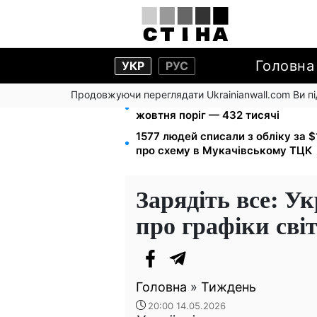
Головна
УКР
РУС
Продовжуючи переглядати Ukrainianwall.com Ви 
172 940 грн захистять житло від 
жовтня поріг — 432 тисячі
1577 людей списали з обліку за 
про схему в Мукачівському ТЦК
Зарядіть все: У
про графіки сві
Головна
»
Тиждень
20:00 14.05.2026