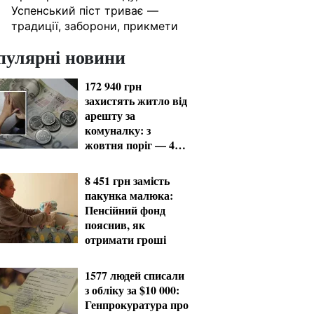
Успенський піст триває —
традиції, заборони, прикмети
пулярні новини
172 940 грн
захистять житло від
арешту за
комуналку: з
жовтня поріг — 432
тисячі
8 451 грн замість
пакунка малюка:
Пенсійний фонд
пояснив, як
отримати гроші
1577 людей списали
з обліку за $10 000:
Генпрокуратура про