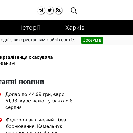
Історії
Харків
згодні з використанням файлів cookie.
Зрозумів
 малюка: Пенсійний фонд пояснив,
 Укрзалізниця скасувала
ованим
танні новини
Долар по 44,99 грн, євро —
3
51,98: курс валют у банках 8
серпня
Федоров звільнений і без
9
бронювання: Камельчук
пропонує ексміністру