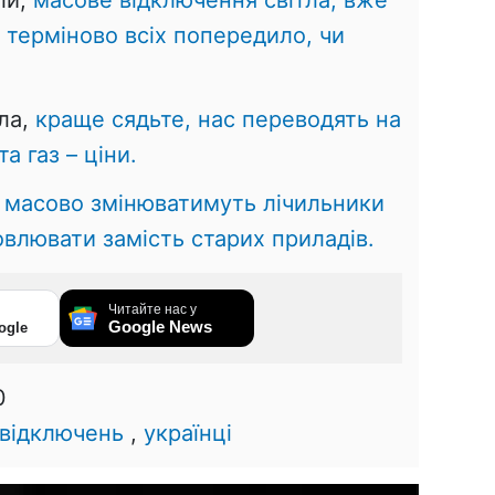
о терміново всіх попередило, чи
ла,
краще сядьте, нас переводять на
а газ – ціни.
 масово змінюватимуть лічильники
овлювати замість старих приладів.
Читайте нас у
Google News
ogle
0
 відключень
,
українці