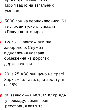
мобілізацію на загальних
умовах
5000 грн на першокласника: 61
5
тис. родин уже отримали
«Пакунок школяра»
+28°C — вантажівки під
6
забороною: Служба
відновлення назвала
обмеження на дорогах
держзначення
20 із 25 АЗС знищено на трасі
6
Харків–Полтава: ціни зростуть
на 15%
10 заявок — і МСЦ МВС приїде
8
у громаду: обмін прав,
реєстрація авто та