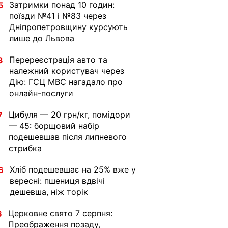
Затримки понад 10 годин:
5
поїзди №41 і №83 через
Дніпропетровщину курсують
лише до Львова
Перереєстрація авто та
3
належний користувач через
Дію: ГСЦ МВС нагадало про
онлайн-послуги
Цибуля — 20 грн/кг, помідори
7
— 45: борщовий набір
подешевшав після липневого
стрибка
Хліб подешевшає на 25% вже у
6
вересні: пшениця вдвічі
дешевша, ніж торік
Церковне свято 7 серпня:
6
Преображення позаду,