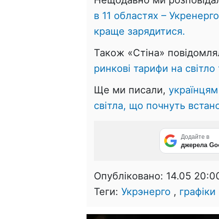
в 11 областях – Укренерг
краще зарядитися.
Також «Стіна» повідомля
ринкові тарифи на світло т
Ще ми писали,
українцям
світла, що почнуть встан
Додайте в
джерела Go
Опубліковано:
14.05 20:0
Теги:
Укрэнерго
,
графіки