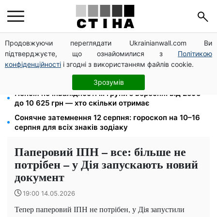
Продовжуючи переглядати Ukrainianwall.com Ви
Фейкові сайти сервісних центрів МВС: шахраї
підтверджуєте, що ознайомилися з
Політикою
виманюють гроші у водіїв перед виїздом за кордон
конфіденційності
і згодні з використанням файлів cookie.
120 000 грн на авто: компенсацію для ветеранів
хочуть поширити на III групу інвалідності
Зрозумів
Пенсія по інвалідності III групи з вересня: від 2595
до 10 625 грн — хто скільки отримає
Сонячне затемнення 12 серпня: гороскоп на 10–16
серпня для всіх знаків зодіаку
Паперовий ІПН – все: більше не
потрібен – у Дія запускають новий
документ
19:00 14.05.2026
Тепер паперовий ІПН не потрібен, у Дія запустили