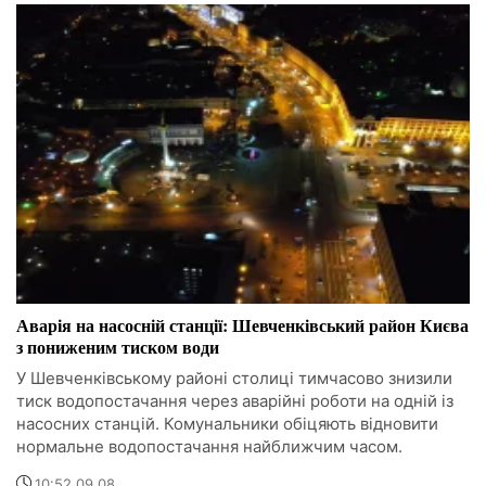
Аварія на насосній станції: Шевченківський район Києва
з пониженим тиском води
У Шевченківському районі столиці тимчасово знизили
тиск водопостачання через аварійні роботи на одній із
насосних станцій. Комунальники обіцяють відновити
нормальне водопостачання найближчим часом.
10:52 09.08