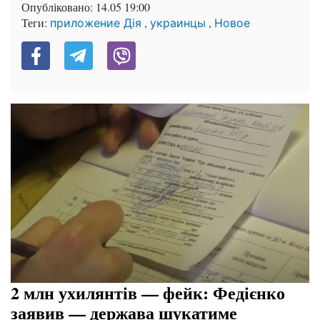
Опубліковано:
14.05 19:00
Теги:
,
,
приложение Дія
украинцы
Новое
2 млн ухилянтів — фейк: Федієнко
заявив — держава шукатиме