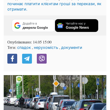
починає платити клієнтам гроші за перекази, як
отримати.
Додайте в
Читайте нас у
Google News
джерела Google
Опубліковано:
14.05 15:00
Теги:
,
,
спадок
нерухомість
документи