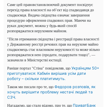
Саме цей правовстановлюючий документ посвідчує
перехід права власності на об’єкт від спадкодавця до
спадкоємця. Видача свідоцтва означає завершення
процедури оформлення спадкових прав. Маючи на
руках документ, можна у будь-який спосіб
розпоряджатися нерухомим майном.
"Після отримання свідоцтва і реєстрації права власності
у Державному реєстрі речових прав на нерухоме майно
спадкоємець стає власником нерухомості та може вільно
розпоряджатися нею (продати, подарувати тощо)", —
зазначили в Міністерстві юстиції.
Раніше портал "Стіна" повідомляв, що
Українцям 50+
приготуватися: Кабмін вирішив усім дати
роботу – скільки платитимуть.
Також ми писали про те, що
Федоров розповів, як
хочуть вирішити проблему нестачі людей та
СЗЧ.
Нагадаємо, що стало відомо, про те, що
ПриватБанк