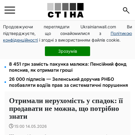
Продовжуючи переглядати Ukrainianwall.com Ви
Федоров звільнений і без бронювання: Камельчук
підтверджуєте, що ознайомилися з
Політикою
пропонує ексміністру мобілізацію на загальних
умовах
конфіденційності
і згодні з використанням файлів cookie.
10 заявок — і МСЦ МВС приїде у громаду: обмін
Зрозумів
прав, реєстрація авто та міжнародне посвідчення
8 451 грн замість пакунка малюка: Пенсійний фонд
пояснив, як отримати гроші
26 000 підписів — Зеленський доручив РНБО
позбавляти водіїв прав за систематичні порушення
Отримали нерухомість у спадок: її
продавати не можна, що потрібно
знати
15:00 14.05.2026