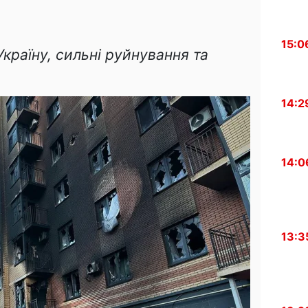
15:0
Україну, сильні руйнування та
14:2
14:0
13:3