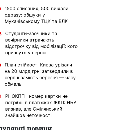
1500 списаних, 500 виїхали
9
одразу: обшуки у
Мукачівському ТЦК та ВЛК
Студенти-заочники та
6
вечірники втрачають
відстрочку від мобілізації: кого
призвуть у серпні
План стійкості Києва урізали
0
на 20 млрд грн: затвердили в
серпні замість березня — часу
обмаль
РНОКПП і номер картки не
1
потрібні в платіжках ЖКП: НБУ
визнав, але Смілянський
знайшов неточності
пулярні новини