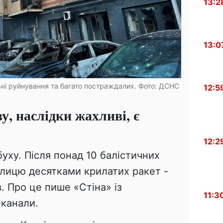
13:2
13:0
льні руйнування та багато постраждалих. Фото: ДСНС
12:5
у, наслідки жахливі, є
12:2
буху. Після понад 10 балістичних
олицю десятками крилатих ракет -
. Про це пише «Стіна» із
11:3
канали.