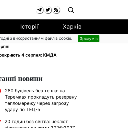
Історії
Харків
згодні з використанням файлів cookie.
Зрозумів
91,24 грн/куб, газ може сягнути
ерпні
ерекриють 4 серпня: КМДА
танні новини
280 будівель без тепла: на
3
Теремках прокладуть резервну
тепломережу через загрозу
удару по ТЕЦ-5
20 годин без світла: чекліст
7
підготовки до зими 2026-2027