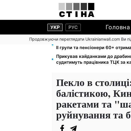
Головна
УКР
РУС
Продовжуючи переглядати Ukrainianwall.com Ви 
2000 грн щокварталу від фонду С
II групи та пенсіонери 60+ отри
Прикував кайданками до драбини 
судитимуть працівника ТЦК за к
Пекло в столиці
балістикою, Ки
ракетами та "ш
руйнування та 