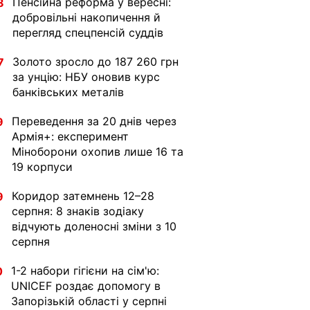
Пенсійна реформа у вересні:
8
добровільні накопичення й
перегляд спецпенсій суддів
Золото зросло до 187 260 грн
7
за унцію: НБУ оновив курс
банківських металів
Переведення за 20 днів через
9
Армія+: експеримент
Міноборони охопив лише 16 та
19 корпуси
Коридор затемнень 12–28
9
серпня: 8 знаків зодіаку
відчують доленосні зміни з 10
серпня
1-2 набори гігієни на сім'ю:
0
UNICEF роздає допомогу в
Запорізькій області у серпні