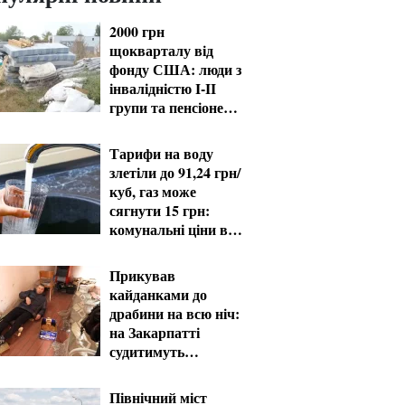
2000 грн
щокварталу від
фонду США: люди з
інвалідністю I-II
групи та пенсіонери
60+ отримають
виплати
Тарифи на воду
злетіли до 91,24 грн/
куб, газ може
сягнути 15 грн:
комунальні ціни в
серпні
Прикував
кайданками до
драбини на всю ніч:
на Закарпатті
судитимуть
працівника ТЦК за
катування
Північний міст