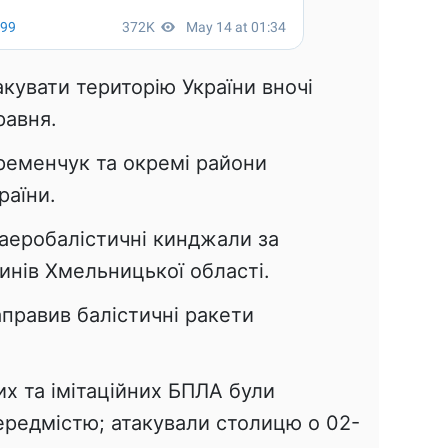
кувати територію України вночі
равня.
Кременчук та окремі райони
раїни.
 аеробалістичні кинджали за
нів Хмельницької області.
правив балістичні ракети
их та імітаційних БПЛА були
ередмістю; атакували столицю о 02-