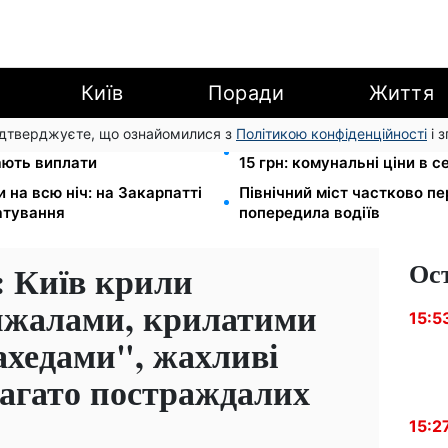
Київ
Поради
Життя
підтверджуєте, що ознайомилися з
Політикою конфіденційності
і 
ША: люди з інвалідністю I-
Тарифи на воду злетіли до 
мають виплати
15 грн: комунальні ціни в с
на всю ніч: на Закарпатті
Північний міст частково п
атування
попередила водіїв
Ос
: Київ крили
нжалами, крилатими
15:5
ахедами", жахливі
багато постраждалих
15:2