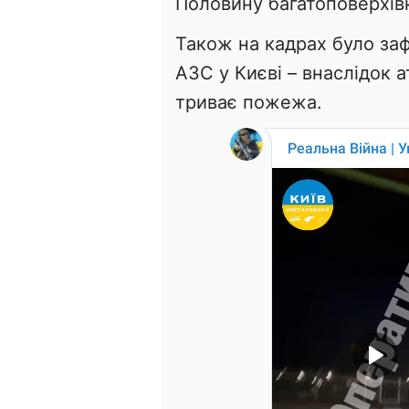
Половину багатоповерхівк
Також на кадрах було за
АЗС у Києві – внаслідок а
триває пожежа.