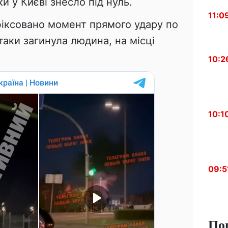
и у Києві знесло під нуль.
11:0
фіксовано момент прямого удару по
таки загинула людина, на місці
10:2
10:1
09:5
По