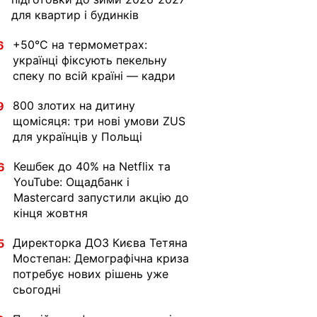
для квартир і будинків
+50°C на термометрах:
6
українці фіксують пекельну
спеку по всій країні — кадри
800 злотих на дитину
9
щомісяця: три нові умови ZUS
для українців у Польщі
Кешбек до 40% на Netflix та
6
YouTube: Ощадбанк і
Mastercard запустили акцію до
кінця жовтня
Директорка ДОЗ Києва Тетяна
5
Мостепан: Демографічна криза
потребує нових рішень уже
сьогодні