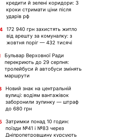
кредити й зелені коридори: 3
кроки стримати ціни після
ударів рф
172 940 грн захистять житло
4
від арешту за комуналку: з
жовтня поріг — 432 тисячі
Бульвар Верховної Ради
1
перекриють до 29 серпня:
тролейбуси й автобуси змінять
маршрути
Новий знак на центральній
8
вулиці: водіям вантажівок
заборонили зупинку — штраф
до 680 грн
Затримки понад 10 годин:
5
поїзди №41 і №83 через
Дніпропетровщину курсують