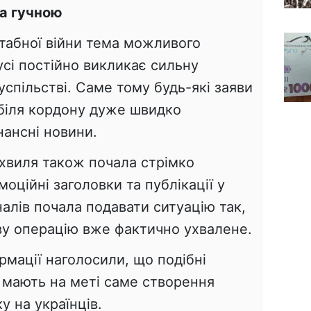
ла гучною
табної війни тема можливого
усі постійно викликає сильну
успільстві. Саме тому будь-які заяви
 біля кордону дуже швидко
ансні новини.
 хвиля також почала стрімко
оційні заголовки та публікації у
алів почала подавати ситуацію так,
ову операцію вже фактично ухвалене.
ормації наголосили, що подібні
 мають на меті саме створення
у на українців.