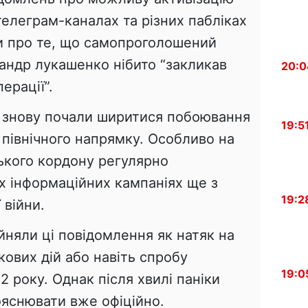
телеграм-каналах та різних пабліках
и про те, що самопроголошений
андр лукашенко нібито “закликав
20:0
ерації”.
в знову почали ширитися побоювання
19:5
північного напрямку. Особливо на
ського кордону регулярно
х інформаційних кампаніях ще з
19:2
 війни.
йняли ці повідомлення як натяк на
кових дій або навіть спробу
19:0
 року. Однак після хвилі паніки
ояснювати вже офіційно.