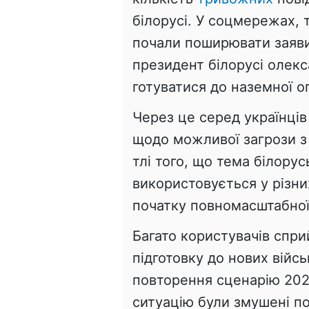
білорусі. У соцмережах, 
почали поширювати заяв
президент білорусі олекс
готуватися до наземної оп
Через це серед українці
щодо можливої загрози з 
тлі того, що тема білору
використовується у різни
початку повномасштабної
Багато користувачів спри
підготовку до нових війсь
повторення сценарію 2022
ситуацію були змушені п