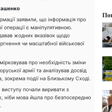
кашенко
По
ормації заявили, що інформація про
ої операції є маніпулятивною.
давав жодних вказівок щодо
оргнення чи масштабної військової
змірковував про необхідність зміни
оруської армії та аналізував досвід
в, зокрема події на Близькому Сході.
 виступу почали виривати з
ак, ніби мова йшла про безпосередню
.