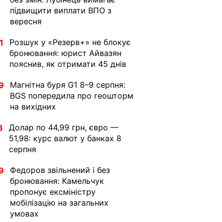
підвищити виплати ВПО з
вересня
Розшук у «Резерв+» не блокує
1
бронювання: юрист Айвазян
пояснив, як отримати 45 днів
Магнітна буря G1 8–9 серпня:
9
BGS попередила про геошторм
на вихідних
Долар по 44,99 грн, євро —
3
51,98: курс валют у банках 8
серпня
Федоров звільнений і без
9
бронювання: Камельчук
пропонує ексміністру
мобілізацію на загальних
умовах