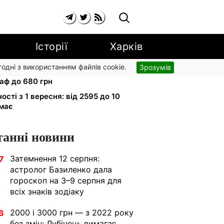
Історії
Харків
згодні з використанням файлів cookie.
Зрозумів
 вулиці: водіям вантажівок
аф до 680 грн
ності з 1 вересня: від 2595 до 10
имає
танні новини
Затемнення 12 серпня:
7
астролог Базиленко дала
гороскоп на 3–9 серпня для
всіх знаків зодіаку
2000 і 3000 грн — з 2022 року
6
без змін: Лубінець вимагає