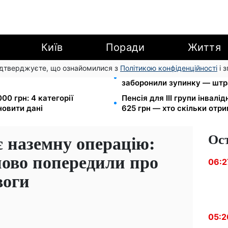
Київ
Поради
Життя
підтверджуєте, що ознайомилися з
Політикою конфіденційності
і 
арешту за комуналку: з
Новий знак на центральній
заборонили зупинку — штр
00 грн: 4 категорії
Пенсія для III групи інвалід
новити дані
625 грн — хто скільки отр
Ос
 наземну операцію:
ново попередили про
06:2
воги
05:2