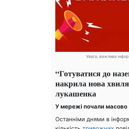
Увага, важлива інфор
“Готуватися до назе
накрила нова хвиля
лукашенка
У мережі почали масово 
Останніми днями в інфор
кількість
тривожних
пові