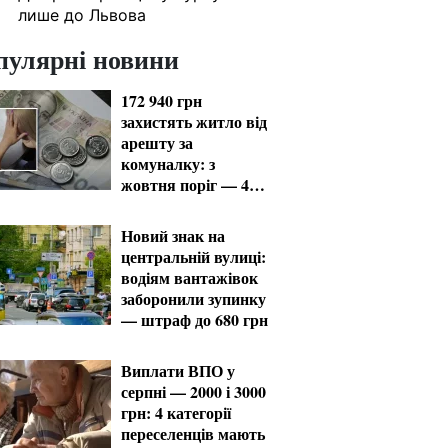
лише до Львова
пулярні новини
172 940 грн
захистять житло від
арешту за
комуналку: з
жовтня поріг — 432
тисячі
Новий знак на
центральній вулиці:
водіям вантажівок
заборонили зупинку
— штраф до 680 грн
Виплати ВПО у
серпні — 2000 і 3000
грн: 4 категорії
переселенців мають