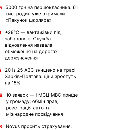
5000 грн на першокласника: 61
5
тис. родин уже отримали
«Пакунок школяра»
+28°C — вантажівки під
6
забороною: Служба
відновлення назвала
обмеження на дорогах
держзначення
20 із 25 АЗС знищено на трасі
6
Харків–Полтава: ціни зростуть
на 15%
10 заявок — і МСЦ МВС приїде
8
у громаду: обмін прав,
реєстрація авто та
міжнародне посвідчення
Novus просить страхування,
8