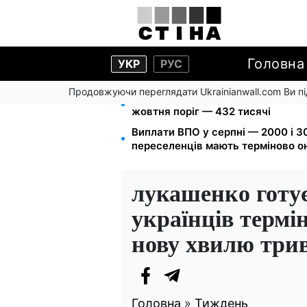
Головна
УКР
РУС
Продовжуючи переглядати Ukrainianwall.com Ви 
172 940 грн захистять житло від 
жовтня поріг — 432 тисячі
Виплати ВПО у серпні — 2000 і 30
переселенців мають терміново о
лукашенко готує
українців термі
нову хвилю три
Головна
»
Тиждень