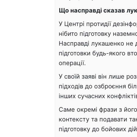
Що насправді сказав лу
У Центрі протидії дезінф
нібито підготовку наземн
Насправді лукашенко не 
підготовки будь-якого вт
операції.
У своїй заяві він лише ро
підходів до озброєння біл
інших сучасних конфлікті
Саме окремі фрази з його
контексту та подавати т
підготовку до бойових дій