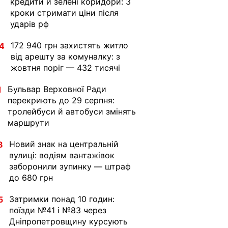
кредити й зелені коридори: 3
кроки стримати ціни після
ударів рф
172 940 грн захистять житло
4
від арешту за комуналку: з
жовтня поріг — 432 тисячі
Бульвар Верховної Ради
1
перекриють до 29 серпня:
тролейбуси й автобуси змінять
маршрути
Новий знак на центральній
8
вулиці: водіям вантажівок
заборонили зупинку — штраф
до 680 грн
Затримки понад 10 годин:
5
поїзди №41 і №83 через
Дніпропетровщину курсують