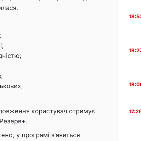
илася.
18:5
;
і;
18:2
ідністю;
;
18:0
ськових;
одовження користувач отримує
17:2
 Резерв+.
но, у програмі з'явиться