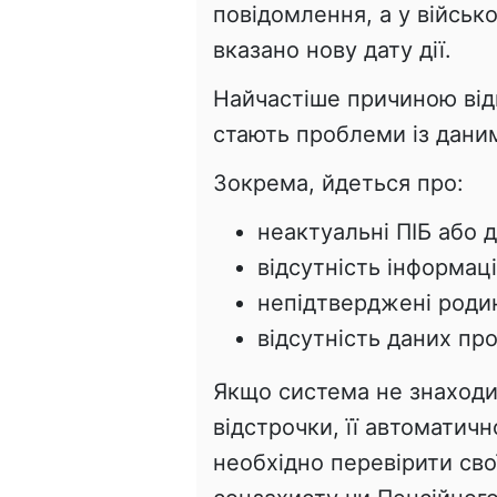
повідомлення, а у військ
вказано нову дату дії.
Найчастіше причиною ві
стають проблеми із дани
Зокрема, йдеться про:
неактуальні ПІБ або 
відсутність інформаці
непідтверджені родин
відсутність даних про
Якщо система не знаходи
відстрочки, її автоматич
необхідно перевірити свої