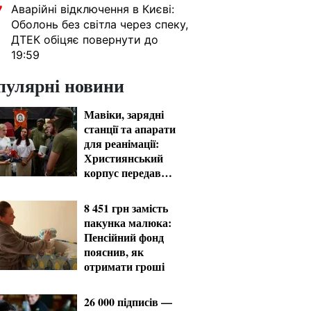
Аварійні відключення в Києві:
7
Оболонь без світла через спеку,
ДТЕК обіцяє повернути до
19:59
пулярні новини
Мавіки, зарядні
станції та апарати
для реанімації:
Християнський
корпус передав
вантаж на
Запорізький та
8 451 грн замість
Покровський
пакунка малюка:
напрямки
Пенсійний фонд
пояснив, як
отримати гроші
26 000 підписів —