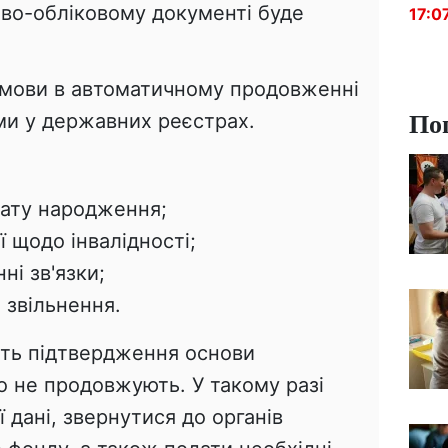
ово-обліковому документі буде
17:0
дмови в автоматичному продовженні
По
ми у державних реєстрах.
дату народження;
ї щодо інвалідності;
ні зв'язки;
 звільнення.
ть підтвердження основи
но не продовжують. У такому разі
 дані, звернутися до органів