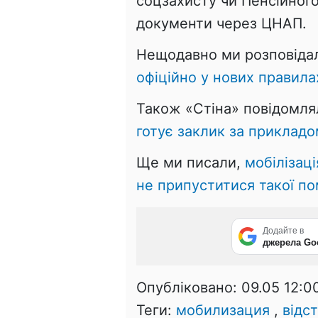
соцзахисту чи Пенсійного
документи через ЦНАП.
Нещодавно ми розповіда
офіційно у нових правила
Також «Стіна» повідомля
готує заклик за прикладо
Ще ми писали,
мобілізац
не припуститися такої по
Додайте в
джерела Go
Опубліковано:
09.05 12:0
Теги:
мобилизация
,
відс