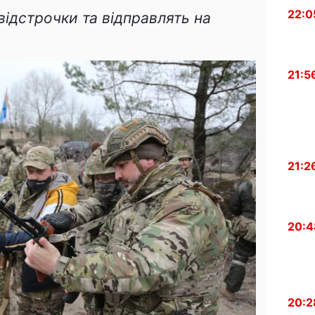
22:0
 відстрочки та відправлять на
21:5
21:2
20:4
20:2