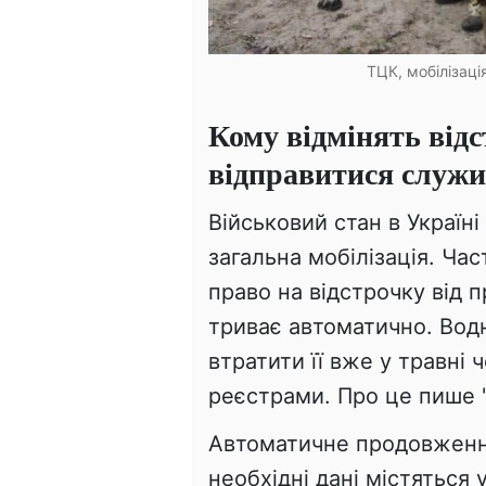
ТЦК, мобілізаці
Кому відмінять відс
відправитися служ
Військовий стан в Україні
загальна мобілізація. Ча
право на відстрочку від 
триває автоматично. Вод
втратити її вже у травні
реєстрами. Про це пише 
Автоматичне продовженн
необхідні дані містяться