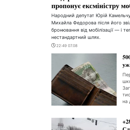
пропонує ексміністру мо
Народний депутат Юрій Камельчу
Михайла Федорова після його зві
бронювання від мобілізації — і 
нестандартний шлях.
22:49 07.08
50
уж
Пе
шк
За
тис
на 
+2
Сл