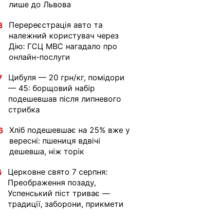
лише до Львова
Перереєстрація авто та
3
належний користувач через
Дію: ГСЦ МВС нагадало про
онлайн-послуги
Цибуля — 20 грн/кг, помідори
7
— 45: борщовий набір
подешевшав після липневого
стрибка
Хліб подешевшає на 25% вже у
6
вересні: пшениця вдвічі
дешевша, ніж торік
Церковне свято 7 серпня:
6
Преображення позаду,
Успенський піст триває —
традиції, заборони, прикмети