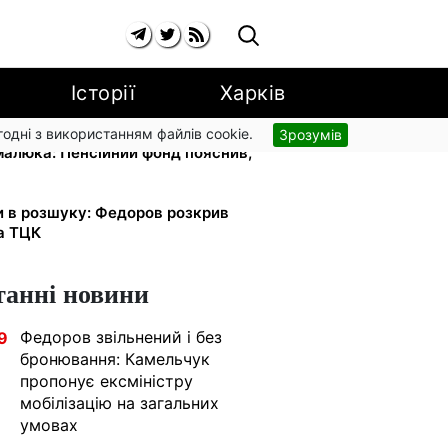
Історії
Харків
згодні з використанням файлів cookie.
Зрозумів
 малюка: Пенсійний фонд пояснив,
и в розшуку: Федоров розкрив
та ТЦК
танні новини
Федоров звільнений і без
9
бронювання: Камельчук
пропонує ексміністру
мобілізацію на загальних
умовах