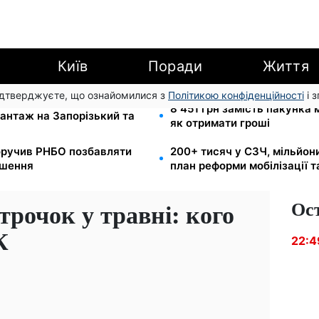
Київ
Поради
Життя
підтверджуєте, що ознайомилися з
Політикою конфіденційності
і 
и для реанімації:
8 451 грн замість пакунка
антаж на Запорізький та
як отримати гроші
оручив РНБО позбавляти
200+ тисяч у СЗЧ, мільйон
ушення
план реформи мобілізації 
Ос
трочок у травні: кого
К
22:4