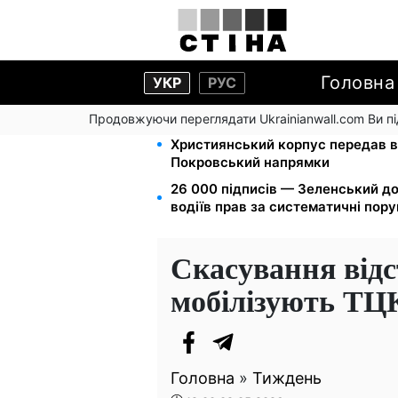
Головна
УКР
РУС
Продовжуючи переглядати Ukrainianwall.com Ви 
Мавіки, зарядні станції та апарат
Християнський корпус передав в
Покровський напрямки
26 000 підписів — Зеленський д
водіїв прав за систематичні пор
Скасування відс
мобілізують ТЦ
Головна
»
Тиждень