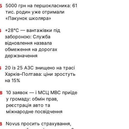
5000 грн на першокласника: 61
5
тис. родин уже отримали
«Пакунок школяра»
+28°C — вантажівки під
6
забороною: Служба
відновлення назвала
обмеження на дорогах
держзначення
20 із 25 АЗС знищено на трасі
6
Харків–Полтава: ціни зростуть
на 15%
10 заявок — і МСЦ МВС приїде
8
у громаду: обмін прав,
реєстрація авто та
міжнародне посвідчення
Novus просить страхування,
8