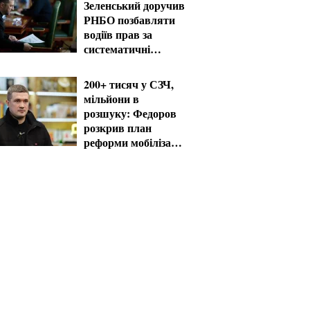
Зеленський доручив
РНБО позбавляти
водіїв прав за
систематичні
порушення
200+ тисяч у СЗЧ,
мільйони в
розшуку: Федоров
розкрив план
реформи мобілізації
та ТЦК