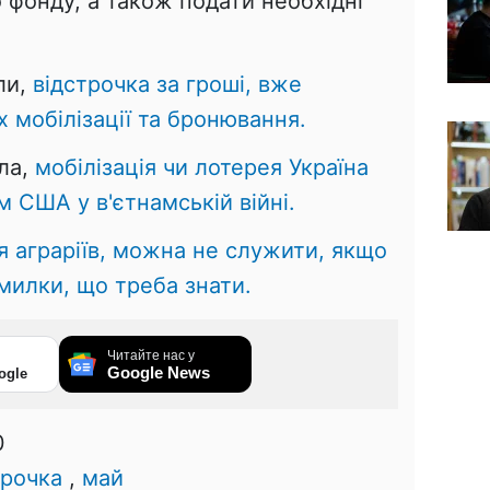
 фонду, а також подати необхідні
ли,
відстрочка за гроші, вже
х мобілізації та бронювання.
ла,
мобілізація чи лотерея Україна
м США у в'єтнамській війні.
ія аграріїв, можна не служити, якщо
милки, що треба знати.
Читайте нас у
Google News
ogle
0
трочка
,
май