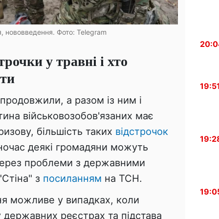
я, нововведення. Фото: Telegram
20:0
трочки у травні і хто
ити
19:5
 продовжили, а разом із ним і
стина військовозобов'язаних має
призову, більшість таких
відстрочок
19:2
ночас деякі громадяни можуть
 через проблеми з державними
"Стіна" з
посиланням
на ТСН.
19:0
я можливе у випадках, коли
 у державних реєстрах та підстава