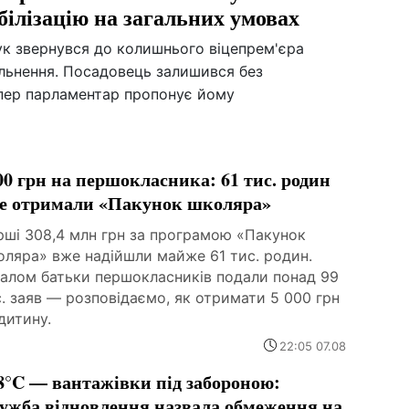
білізацію на загальних умовах
к звернувся до колишнього віцепрем'єра
льнення. Посадовець залишився без
тепер парламентар пропонує йому
00 грн на першокласника: 61 тис. родин
е отримали «Пакунок школяра»
рші 308,4 млн грн за програмою «Пакунок
оляра» вже надійшли майже 61 тис. родин.
галом батьки першокласників подали понад 99
. заяв — розповідаємо, як отримати 5 000 грн
дитину.
22:05 07.08
8°C — вантажівки під забороною:
ужба відновлення назвала обмеження на