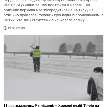
мільйони ухилянтів», яку поширили в мережі. Він
пояснив: держава має зосередитися не на тиску на
офіційно працевлаштованих громадян із бронюванням, а
на тих, хто зник із системи військового обліку.
13:51 09.08
11 постраждалих, 9 у лікарні: у Харкові водій Toyota на