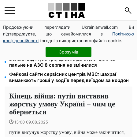
Продовжуючи переглядати Ukrainianwall.com Ви
Тарифи Київстар і Vodafone подешевшали до 50%:
підтверджуєте, що ознайомилися з
Політикою
скільки коштує зв'язок у серпні
конфіденційності
і згодні з використанням файлів cookie.
До 19 400 грн на дрова: ПФУ приймає заяви на
субсидію для власників пічного опалення
Зрозумів
Бензин від 77,90 грн, дизель до 97,90: ціни на
пальне на АЗС 8 серпня не змінилися
Фейкові сайти сервісних центрів МВС: шахраї
виманюють гроші у водіїв перед виїздом за кордон
Кінець війни: путін виставив
жорстку умову Україні – чим це
обернеться
13:00 09.08.2025
путін висунув жорстку умову, війна може закінчитися,