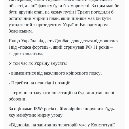
області, а лінії фронту були б заморожені. За цим мав би
бути другий етап, на якому путін і Трамп погодили б
остаточний мирний план, який пізніше мав би бути
узгоджений з президентом України Володимиром
Зеленським.
Якщо Україна віддасть Донбас, доведеться відмовитися
і від «пояса фортець», який стримував РФ 11 років –
згідно з аналізом.
У той час як Україну змусять:
- відмовитися від важливого кріпосного поясу;
- Перейти на невигідні позиції;
– терміново залучати інвестиції на будівництво нової
оборони.
За оцінками ISW: росія найімовірніше порушить будь-
яку майбутню мирну угоду.
«Відповідь на запитання територій уже у Конституції