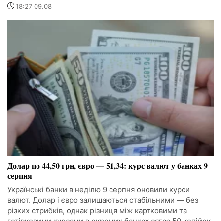
18:27 09.08
Долар по 44,50 грн, євро — 51,34: курс валют у банках 9
серпня
Українські банки в неділю 9 серпня оновили курси
валют. Долар і євро залишаються стабільними — без
різких стрибків, однак різниця між картковими та
готівковими курсами в окремих банках сягає 50 копійок.