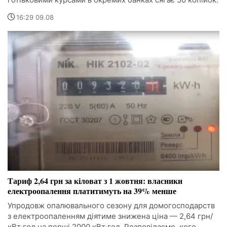
16:29 09.08
Тариф 2,64 грн за кіловат з 1 жовтня: власники
електроопалення платитимуть на 39% менше
Упродовж опалювального сезону для домогосподарств
з електроопаленням діятиме знижена ціна — 2,64 грн/
кВт·год на перші 2000 кВт·год. Розповідаємо, кого