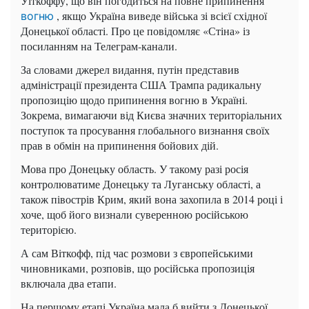
Уіткоффу, що він погодиться на повне припинення
, якщо Україна виведе війська зі всієї східної
вогню
Донецької області. Про це повідомляє «Стіна» із
посиланням на Телеграм-канали.
За словами джерел видання, путін представив
адміністрації президента США Трампа радикальну
пропозицію щодо припинення вогню в Україні.
Зокрема, вимагаючи від Києва значних територіальних
поступок та просування глобального визнання своїх
прав в обмін на припинення бойових дій.
Мова про Донецьку область. У такому разі росія
контролюватиме Донецьку та Луганську області, а
також півострів Крим, який вона захопила в 2014 році і
хоче, щоб його визнали суверенною російською
територією.
А сам Віткофф, під час розмови з європейськими
чиновниками, розповів, що російська пропозиція
включала два етапи.
На першому етапі Україна мала б вийти з Донецької