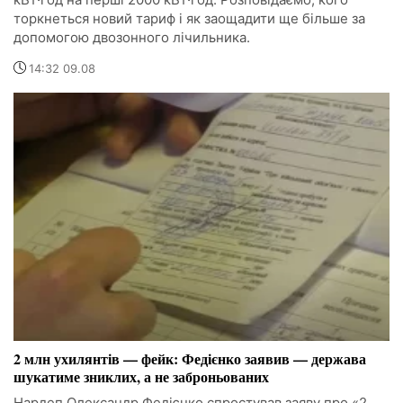
торкнеться новий тариф і як заощадити ще більше за
допомогою двозонного лічильника.
14:32 09.08
2 млн ухилянтів — фейк: Федієнко заявив — держава
шукатиме зниклих, а не заброньованих
Нардеп Олександр Федієнко спростував заяву про «2